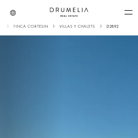
Men
F
FINCA CORTESIN
VILLAS Y CHALETS
D2892