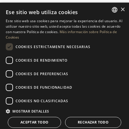
×
Ese sitio web utiliza cookies
Este sitio web usa cookies para mejorar la experiencia del usuario. Al
ENGLISH
utilizar nuestro sitio web, usted acepta todas las cookies de acuerdo
PÓNGASE EN CONTACTO
con nuestra Política de cookies.
Más información sobre Política de
SPANISH
Cookies
GERMAN
SOLICITAR MÁS INFORMACIÓN
COOKIES ESTRICTAMENTE NECESARIAS
RUSSIAN
COOKIES DE RENDIMIENTO
ENVÍENOS UN MENSAJE
SWEDISH
COOKIES DE PREFERENCIAS
FRENCH
POLISH
COOKIES DE FUNCIONALIDAD
NAVEGACIÓN
COLECCIÓN
NORWEGIAN
Propiedades
Exclusivas
COOKIES NO CLASIFICADAS
DUTCH
Guías
Obra Nueva
MOSTRAR DETALLES
CONTACTO
Equipo
Primera línea de playa
ACEPTAR TODO
RECHAZAR TODO