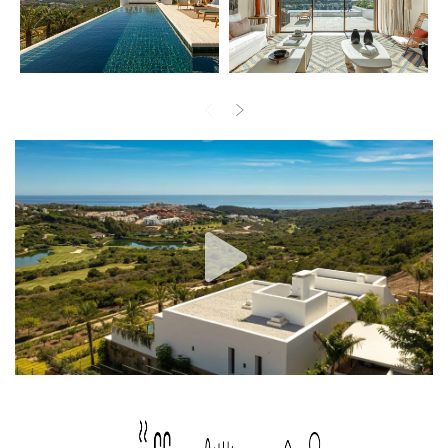
terrazas es una amplia zona de estar de 109 m², 46 m² de los
cuales están cubiertos. Junto a la terraza soleada, una
acogedora piscina infinita climatizada de 13 m de largo ofrece
unas impresionantes vistas de la romántica costa mediterránea. El
segundo y tercer nivel de la villa están adornados por un
espacioso huerto, que tiene una superficie de 1.820 m² y está
bordeado de higueras, mangos, limoneros, limas, granados y
plataneros. En el jardín subtropical, encontrarás paz y relajación
y disfrutarás de tu yoga matutino y de tomar el sol, siempre con
vistas al fascinante campo de golf. Para los niños, el jardín ofrece
un lugar ideal para retirarse y jugar.
Rodeada de propiedades de lujo y hermosa naturaleza, esta
espaciosa propiedad cuenta con un acogedor hall de entrada,
zonas de estar y comedor de planta abierta con cocina
totalmente equipada y acceso a la zona exterior, 3 dormitorios,
3 baños, lavadero, etc. El encanto moderno pero desenfadado
brilla en el hermoso interior, que hace que esta casa sea muy