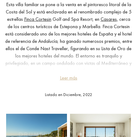
Esta villa familiar se pone a la venta en el pintoresco litoral de la
Costa del Sol y está enclavada en el renombrado complejo de 5
estrellas
Finca Cortesin
Golf and Spa Resort, en
Casares
, cerca
de los centros turísticos de Estepona y Marbella. Finca Cortesin
está considerado uno de los mejores hoteles de España y el hotel
de referencia de Andalucía; ha ganado numerosos premios, entre
ellos el de Conde Nast Traveller, figurando en su Lista de Oro de
los mejores hoteles del mundo. El entorno es tranquilo y
privilegiado, en un campo ondulado con vistas al Mediterráneo y
dominado por las cumbres de Sierra Bermeja.
Leer más
Puedes esperar una experiencia inolvidable viviendo en esta
excepcional casa orientada al sur, que ofrece una impresionante
Listado en Diciembre, 2022
vista panorámica del campo de golf que tiene a sus pies,
considerado uno de los mejores de Europa gracias a su ubicación
directamente en la costa mediterránea y a su excelente
mantenimiento. Situada en una colina de tres terrazas orientada
al sur, la propiedad de 2.200 m² fue diseñada por los arquitectos
del Estudio Torras y Sierra. Lo más destacado del primer nivel de