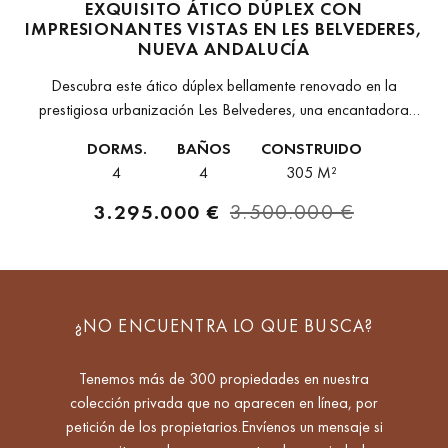
EXQUISITO ÁTICO DÚPLEX CON
IMPRESIONANTES VISTAS EN LES BELVEDERES,
NUEVA ANDALUCÍA
Descubra este ático dúplex bellamente renovado en la
prestigiosa urbanización Les Belvederes, una encantadora
comunidad cerrada en Nueva Andalucía. Esta residencia de 4
DORMS.
BAÑOS
CONSTRUIDO
dormitorios y 4 baños combina a la...
4
4
305 M²
3.295.000 €
3.500.000 €
¿NO ENCUENTRA LO QUE BUSCA?
Tenemos más de 300 propiedades en nuestra
colección privada que no aparecen en línea, por
petición de los propietarios.Envíenos un mensaje si