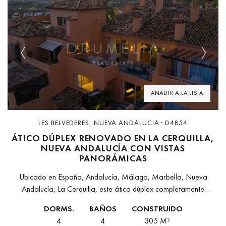
Previous
Next
AÑADIR A LA LISTA
LES BELVEDERES, NUEVA ANDALUCIA · D4854
ÁTICO DÚPLEX RENOVADO EN LA CERQUILLA,
NUEVA ANDALUCÍA CON VISTAS
PANORÁMICAS
Ubicado en España, Andalucía, Málaga, Marbella, Nueva
Andalucía, La Cerquilla, este ático dúplex completamente
renovado ofrece un estilo de vida refinado dentro de una de las
DORMS.
BAÑOS
CONSTRUIDO
comunidades cerradas más prestigiosas...
4
4
305 M²