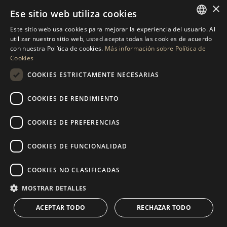
×
Ese sitio web utiliza cookies
Oficina central de Drumelia
Este sitio web usa cookies para mejorar la experiencia del usuario. Al
ENGLISH
utilizar nuestro sitio web, usted acepta todas las cookies de acuerdo
Centro de Negocios Puerta de Banus
con nuestra Política de cookies.
Más información sobre Política de
SPANISH
Edificio B, Local 11
Cookies
29660 Marbella
GERMAN
COOKIES ESTRICTAMENTE NECESARIAS
+34 952 766 950
RUSSIAN
info@drumelia.com
COOKIES DE RENDIMIENTO
SWEDISH
COOKIES DE PREFERENCIAS
FRENCH
Linkedin
Instagram
Youtube
POLISH
COOKIES DE FUNCIONALIDAD
© 2026 Drumelia Real Estate.
Términos de uso
·
Política de
NORWEGIAN
Cookies
· Construido por
Inmoba
COOKIES NO CLASIFICADAS
DUTCH
MOSTRAR DETALLES
ACEPTAR TODO
RECHAZAR TODO