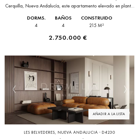
Cerquilla, Nueva Andalucía, este apartamento elevado en planta
baja combina un diseño refinado, comodidades modernas y
DORMS.
BAÑOS
CONSTRUIDO
espectaculares vistas al mar Mediterráneo....
4
4
215 M²
2.750.000 €
Previous
Next
AÑADIR A LA LISTA
LES BELVEDERES, NUEVA ANDALUCIA · D4230