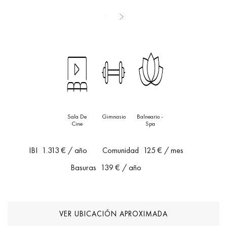
Ubicada en la prestigiosa zona de Nueva Andalucía, esta villa
ofrece un acceso conveniente a renombrados campos de golf,
restaurantes de alta cocina y todos los servicios que definen el
estilo de vida de Marbella. Al ser un proyecto sobre plano, las
especificaciones están sujetas a cambios.
Sala De
Gimnasio
Balneario -
Cine
Spa
IBI
1.313 €
/ año
Comunidad
125 €
/ mes
Basuras
139 €
/ año
VER UBICACIÓN APROXIMADA