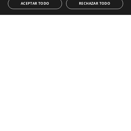
Equipo
Primera línea de playa
ACEPTAR TODO
RECHAZAR TODO
Blog
Empleo
CONTACTO
info@drumelia.com
+34 952 766 950
Oficina central de Drumelia
Centro de Negocios Puerta de Banus
Edificio B, Local 11
29660 Marbella
+34 952 766 950
info@drumelia.com