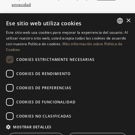
privacidad
×
Ese sitio web utiliza cookies
Este sitio web usa cookies para mejorar la experiencia del usuario. Al
ENGLISH
utilizar nuestro sitio web, usted acepta todas las cookies de acuerdo
PÓNGASE EN CONTACTO
con nuestra Política de cookies.
Más información sobre Política de
SPANISH
Cookies
GERMAN
SOLICITAR MÁS INFORMACIÓN
COOKIES ESTRICTAMENTE NECESARIAS
RUSSIAN
COOKIES DE RENDIMIENTO
ENVÍENOS UN MENSAJE
SWEDISH
COOKIES DE PREFERENCIAS
FRENCH
POLISH
COOKIES DE FUNCIONALIDAD
NAVEGACIÓN
COLECCIÓN
NORWEGIAN
Propiedades
Exclusivas
COOKIES NO CLASIFICADAS
DUTCH
Guías
Obra Nueva
MOSTRAR DETALLES
CONTACTO