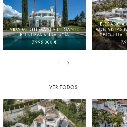
ELEGANCIA
VIDA MEDITERRÁNEA ELEGANTE
CON VISTAS 
EN NUEVA ANDALUCÍA
CERQUILLA,
7.995.000 €
7.
VER TODOS