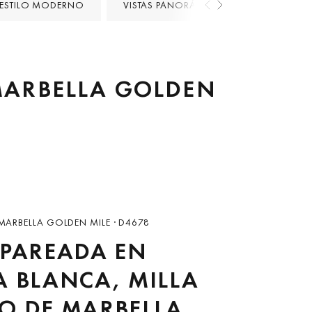
ESTILO MODERNO
VISTAS PANORÁMICAS
PRIMERA 
 MARBELLA GOLDEN
 MARBELLA GOLDEN MILE · D4678
 PAREADA EN
A BLANCA, MILLA
O DE MARBELLA