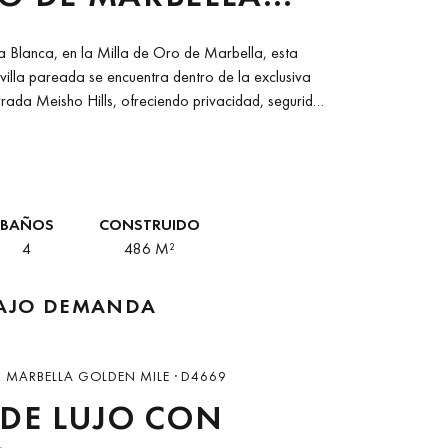
ISTAS AL MAR Y
a Blanca, en la Milla de Oro de Marbella, esta
RIUM
illa pareada se encuentra dentro de la exclusiva
rada Meisho Hills, ofreciendo privacidad, seguridad
..
BAÑOS
CONSTRUIDO
4
486 M²
BAJO DEMANDA
, MARBELLA GOLDEN MILE · D4669
 DE LUJO CON