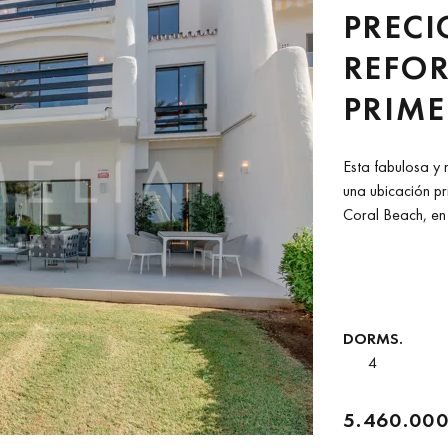
PREC
REFOR
PRIME
EN CO
Esta fabulosa y
MARB
una ubicación pr
Coral Beach, en 
DORMS.
4
5.460.000