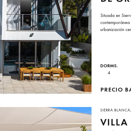
CON V
Situada en Sierr
SOLÁ
contemporánea v
urbanización cer
e impresionantes.
DORMS.
4
PRECIO 
SIERRA BLANCA
VILLA