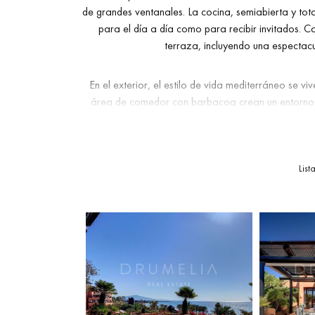
de grandes ventanales. La cocina, semiabierta y tot
para el día a día como para recibir invitados. Ca
terraza, incluyendo una espectacul
En el exterior, el estilo de vida mediterráneo se v
área de comedor con barbacoa crean un entorno in
acceso a todos los servicios exclusivos del Hotel Ke
primer nivel, restaurantes con estrella Michelin y u
unos minutos del animado centro de
Estepona
y a
oportunidad única para vivir con calidad de res
List