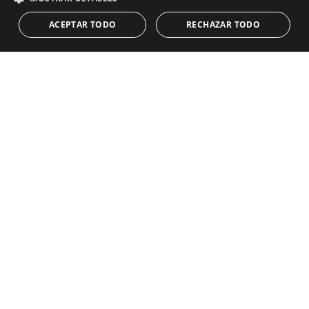
CONTACTO
Equipo
Primera línea de playa
ACEPTAR TODO
RECHAZAR TODO
Blog
Empleo
CONTACTO
info@drumelia.com
+34 952 766 950
Oficina central de Drumelia
Centro de Negocios Puerta de Banus
Edificio B, Local 11
29660 Marbella
+34 952 766 950
info@drumelia.com