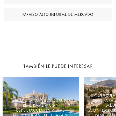
PARAISO ALTO INFORME DE MERCADO
TAMBIÉN LE PUEDE INTERESAR
ESPECTACULA
EXCEPCIONAL VILLA DE LUJO
EN EL PARA
REFORMADA CON
MED
ESPECTACULARES VISTAS
CONTEMPOR
PANORÁMICAS EN EL PARAISO
PANORÁMI