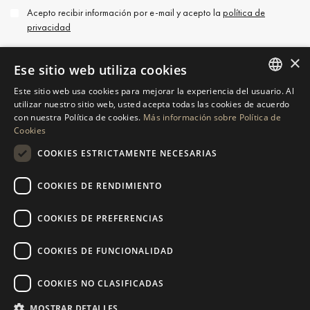
Acepto recibir información por e-mail y acepto la
política de
privacidad
×
Ese sitio web utiliza cookies
Este sitio web usa cookies para mejorar la experiencia del usuario. Al
ENGLISH
utilizar nuestro sitio web, usted acepta todas las cookies de acuerdo
PÓNGASE EN CONTACTO
con nuestra Política de cookies.
Más información sobre Política de
SPANISH
Cookies
GERMAN
SOLICITAR MÁS INFORMACIÓN
COOKIES ESTRICTAMENTE NECESARIAS
RUSSIAN
COOKIES DE RENDIMIENTO
ENVÍENOS UN MENSAJE
SWEDISH
COOKIES DE PREFERENCIAS
FRENCH
POLISH
COOKIES DE FUNCIONALIDAD
NAVEGACIÓN
COLECCIÓN
NORWEGIAN
Propiedades
Exclusivas
COOKIES NO CLASIFICADAS
DUTCH
Guías
Obra Nueva
MOSTRAR DETALLES