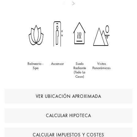
materiales de alta calidad, la propiedad está preparada para
incorporar zonas adicionales como spa, gimnasio o área de
ocio, convirtiéndola en una residencia elegante y funcional en uno
de los enclaves más deseados de Benahavís.
Balneario -
Ascensor
Suelo
Vistas
Spa
Radiante
Panorámicas
(toda La
Casa)
VER UBICACIÓN APROXIMADA
CALCULAR HIPOTECA
CALCULAR IMPUESTOS Y COSTES