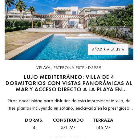
Previous
Next
AÑADIR A LA LISTA
VELAYA, ESTEPONA ESTE · D3939
LUJO MEDITERRÁNEO: VILLA DE 4
DORMITORIOS CON VISTAS PANORÁMICAS AL
MAR Y ACCESO DIRECTO A LA PLAYA EN
VELAYA- ESTEPONA
Gran oportunidad para disfrutar de esta impresionante villa, de
tres plantas incluyendo un sótano, enclavada en la prestigiosa
Velaya, en la Nueva Milla de Oro en Estepona, en una
DORMS.
CONSTRUIDO
TERRAZA
envidiable...
4
371 M²
146 M²