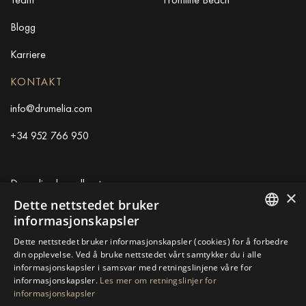
Blogg
Karriere
KONTAKT
info@drumelia.com
+34 952 766 950
Drumelias hovedkontor
×
Dette nettstedet bruker
Centro de Negocios Puerta de Banus
informasjonskapsler
Edificio B, Local 11
ENGLISH
Dette nettstedet bruker informasjonskapsler (cookies) for å forbedre
29660 Marbella
din opplevelse. Ved å bruke nettstedet vårt samtykker du i alle
+34 952 766 950
SPANISH
informasjonskapsler i samsvar med retningslinjene våre for
info@drumelia.com
informasjonskapsler.
Les mer om retningslinjer for
GERMAN
informasjonskapsler
RUSSIAN