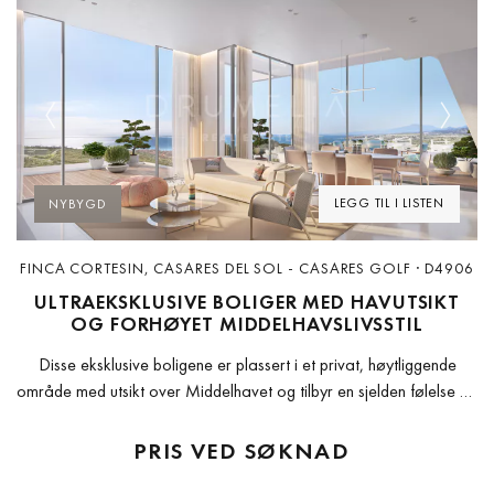
Previous
Next
LEGG TIL I LISTEN
NYBYGD
FINCA CORTESIN, CASARES DEL SOL - CASARES GOLF · D4906
ULTRAEKSKLUSIVE BOLIGER MED HAVUTSIKT
OG FORHØYET MIDDELHAVSLIVSSTIL
Disse eksklusive boligene er plassert i et privat, høytliggende
område med utsikt over Middelhavet og tilbyr en sjelden følelse av
ro, romslighet og naturlig skjønnhet. Hevet over kystlinjen nyter
boligene...
PRIS VED SØKNAD