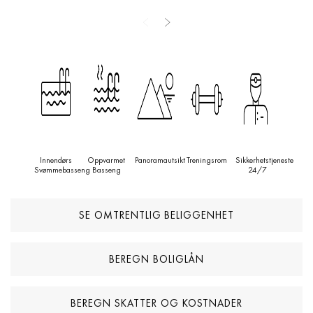
øye for design er rommene gjennomtenkt arrangert for å
maksimere komfort og stil, med en beroligende nøytral palett
aksentuert med dype blåtoner som minner om havet. Åpen
planløsning, moderne møbler og elegant belysning skaper en
atmosfære av diskret luksus. Dette er mer enn bare et hjem – det
er et landemerke på et av de mest ettertraktede stedene ved
kysten, der design, natur og livsstil forenes på en uanstrengt måte.
Innendørs
Oppvarmet
Panoramautsikt
Treningsrom
Sikkerhetstjeneste
Svømmebasseng
Basseng
24/7
SE OMTRENTLIG BELIGGENHET
BEREGN BOLIGLÅN
BEREGN SKATTER OG KOSTNADER