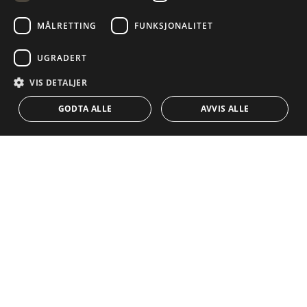
SWEDISH
MÅLRETTING
FUNKSJONALITET
NAVIGASJON
SAMLING
FRENCH
POLISH
Egenskaper
Eksklusivt
UGRADERT
NORWEGIAN
Veiledninger
Nybygd
VIS DETALJER
KONTAKT
DUTCH
Team
Frontline Beach
GODTA ALLE
AVVIS ALLE
Blogg
Karriere
KONTAKT
info@drumelia.com
+34 952 766 950
Drumelias hovedkontor