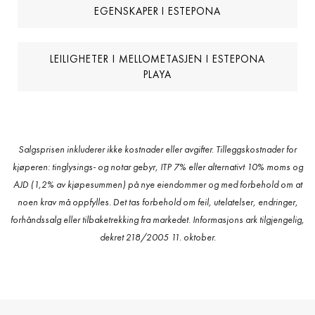
EGENSKAPER I ESTEPONA
LEILIGHETER I MELLOMETASJEN I ESTEPONA
PLAYA
Salgsprisen inkluderer ikke kostnader eller avgifter. Tilleggskostnader for
kjøperen: tinglysings- og notar gebyr, ITP 7% eller alternativt 10% moms og
AJD (1,2% av kjøpesummen) på nye eiendommer og med forbehold om at
noen krav må oppfylles. Det tas forbehold om feil, utelatelser, endringer,
forhåndssalg eller tilbaketrekking fra markedet. Informasjons ark tilgjengelig,
dekret 218/2005 11. oktober.