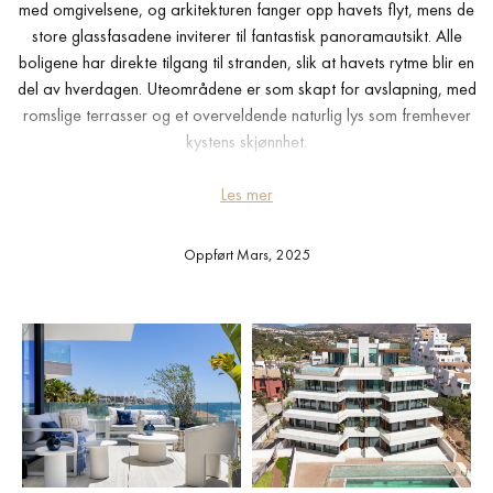
med omgivelsene, og arkitekturen fanger opp havets flyt, mens de
store glassfasadene inviterer til fantastisk panoramautsikt. Alle
boligene har direkte tilgang til stranden, slik at havets rytme blir en
del av hverdagen. Uteområdene er som skapt for avslapning, med
romslige terrasser og et overveldende naturlig lys som fremhever
kystens skjønnhet.
Estepona er et førsteklasses reisemål, beleilig plassert bare tretti
Les mer
minutter fra Marbella og en time fra Málaga lufthavn. Denne
livlige byen tilbyr et utsøkt utvalg av restauranter, kulturelle
Oppført Mars, 2025
attraksjoner og utendørsaktiviteter. Fra anerkjente golfbaner som
Finca Cortesín til vannsport og naturskjønne turstier – området
henvender seg til både eventyrlystne og de som ønsker å slappe
av. Sierra Bermeja-fjellene danner et dramatisk bakteppe som gir
naturelskere den perfekte flukt, mens selve byen kan skilte med en
sjarmerende marina og et livlig kulturliv.
Interiøret i disse boligene gjenspeiler en forpliktelse til et raffinert
liv, kuratert av det anerkjente Raúl Martins Studio. Med et skarpt