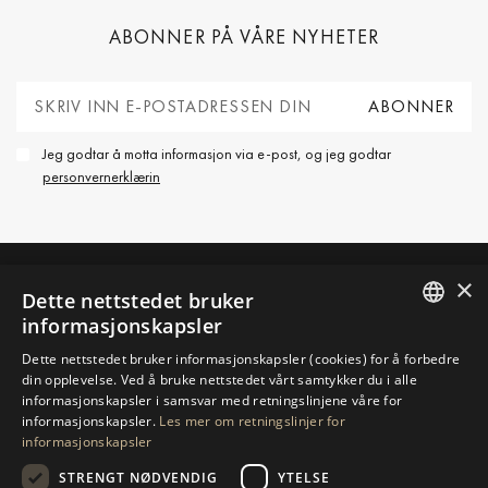
ABONNER PÅ VÅRE NYHETER
Jeg godtar å motta informasjon via e-post, og jeg godtar
personvernerklærin
×
Dette nettstedet bruker
TA KONTAKT MED OSS
informasjonskapsler
ENGLISH
Dette nettstedet bruker informasjonskapsler (cookies) for å forbedre
BE OM MER INFORMASJON
din opplevelse. Ved å bruke nettstedet vårt samtykker du i alle
SPANISH
informasjonskapsler i samsvar med retningslinjene våre for
informasjonskapsler.
Les mer om retningslinjer for
GERMAN
SEND OSS EN MELDING
informasjonskapsler
RUSSIAN
STRENGT NØDVENDIG
YTELSE