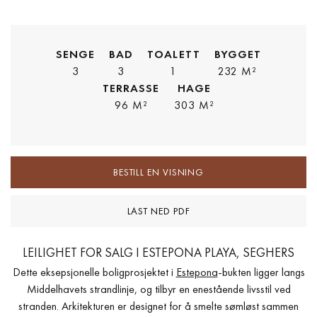
SENGE
BAD
TOALETT
BYGGET
3
3
1
232 M²
TERRASSE
HAGE
96 M²
303 M²
BESTILL EN VISNING
LAST NED PDF
LEILIGHET FOR SALG I ESTEPONA PLAYA, SEGHERS
Dette eksepsjonelle boligprosjektet i
Estepona
-bukten ligger langs
Middelhavets strandlinje, og tilbyr en enestående livsstil ved
stranden. Arkitekturen er designet for å smelte sømløst sammen