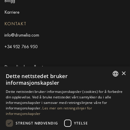
Blogg
Karriere
KONTAKT
info@drumelia.com
+34 952 766 950
Drumelias hovedkontor
×
Dette nettstedet bruker
Centro de Negocios Puerta de Banus
informasjonskapsler
Edificio B, Local 11
ENGLISH
Dette nettstedet bruker informasjonskapsler (cookies) for å forbedre
29660 Marbella
din opplevelse. Ved å bruke nettstedet vårt samtykker du i alle
SPANISH
+34 952 766 950
informasjonskapsler i samsvar med retningslinjene våre for
info@drumelia.com
informasjonskapsler.
Les mer om retningslinjer for
GERMAN
informasjonskapsler
RUSSIAN
STRENGT NØDVENDIG
YTELSE
Linkedin
Instagram
Youtube
SWEDISH