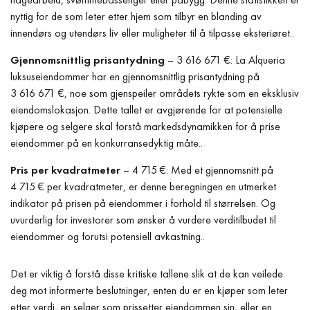
nyttig for de som leter etter hjem som tilbyr en blanding av
innendørs og utendørs liv eller muligheter til å tilpasse eksteriøret..
Gjennomsnittlig prisantydning
– 3 616 671 €: La Alqueria
luksuseiendommer har en gjennomsnittlig prisantydning på
3 616 671 €, noe som gjenspeiler områdets rykte som en eksklusiv
eiendomslokasjon. Dette tallet er avgjørende for at potensielle
kjøpere og selgere skal forstå markedsdynamikken for å prise
eiendommer på en konkurransedyktig måte..
Pris per kvadratmeter
– 4 715 €: Med et gjennomsnitt på
4 715 € per kvadratmeter, er denne beregningen en utmerket
indikator på prisen på eiendommer i forhold til størrelsen. Og
uvurderlig for investorer som ønsker å vurdere verditilbudet til
eiendommer og forutsi potensiell avkastning..
Det er viktig å forstå disse kritiske tallene slik at de kan veilede
deg mot informerte beslutninger, enten du er en kjøper som leter
etter verdi, en selger som prissetter eiendommen sin, eller en