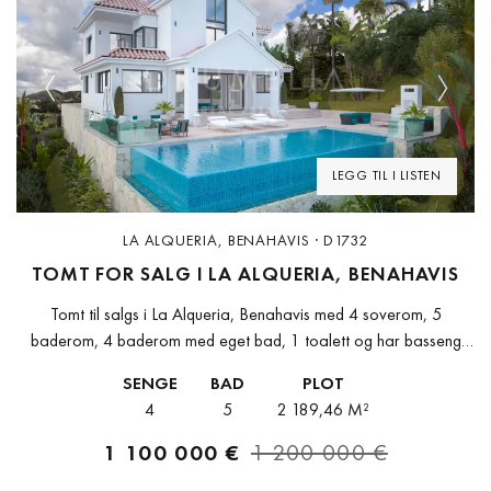
Previous
Next
LEGG TIL I LISTEN
LA ALQUERIA, BENAHAVIS · D1732
TOMT FOR SALG I LA ALQUERIA, BENAHAVIS
Tomt til salgs i La Alqueria, Benahavis med 4 soverom, 5
baderom, 4 baderom med eget bad, 1 toalett og har basseng
(privat) og garasje (privat). Dimensjoner: 652.02m² bygget og...
SENGE
BAD
PLOT
4
5
2 189,46 M²
1 100 000 €
1 200 000 €