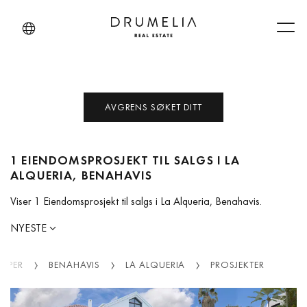
Men
AVGRENS SØKET DITT
1 EIENDOMSPROSJEKT TIL SALGS I LA
ALQUERIA, BENAHAVIS
Viser 1 Eiendomsprosjekt til salgs i La Alqueria, Benahavis.
NYESTE
KAPER
BENAHAVIS
LA ALQUERIA
PROSJEKTER