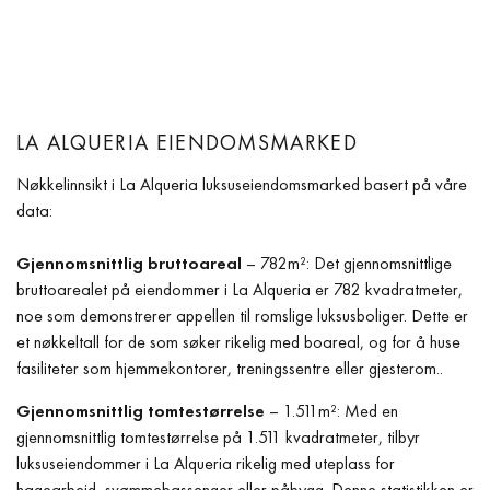
LA ALQUERIA EIENDOMSMARKED
Nøkkelinnsikt i La Alqueria luksuseiendomsmarked basert på våre
data:
Gjennomsnittlig bruttoareal
– 782m²: Det gjennomsnittlige
bruttoarealet på eiendommer i La Alqueria er 782 kvadratmeter,
noe som demonstrerer appellen til romslige luksusboliger. Dette er
et nøkkeltall for de som søker rikelig med boareal, og for å huse
fasiliteter som hjemmekontorer, treningssentre eller gjesterom..
Gjennomsnittlig tomtestørrelse
– 1.511m²: Med en
gjennomsnittlig tomtestørrelse på 1.511 kvadratmeter, tilbyr
luksuseiendommer i La Alqueria rikelig med uteplass for
hagearbeid, svømmebassenger eller påbygg. Denne statistikken er