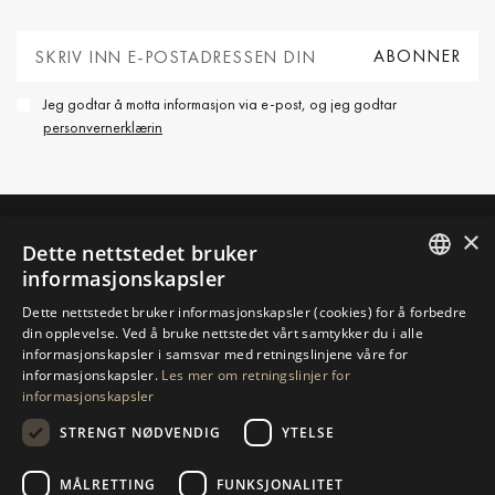
Jeg godtar å motta informasjon via e-post, og jeg godtar
personvernerklærin
×
Dette nettstedet bruker
TA KONTAKT MED OSS
informasjonskapsler
ENGLISH
Dette nettstedet bruker informasjonskapsler (cookies) for å forbedre
BE OM MER INFORMASJON
din opplevelse. Ved å bruke nettstedet vårt samtykker du i alle
SPANISH
informasjonskapsler i samsvar med retningslinjene våre for
informasjonskapsler.
Les mer om retningslinjer for
GERMAN
SEND OSS EN MELDING
informasjonskapsler
RUSSIAN
STRENGT NØDVENDIG
YTELSE
SWEDISH
MÅLRETTING
FUNKSJONALITET
NAVIGASJON
SAMLING
FRENCH