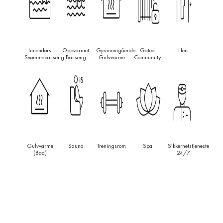
Innendørs
Oppvarmet
Gjennomgående
Gated
Heis
Svømmebasseng
Basseng
Gulvvarme
Community
Gulvvarme
Sauna
Treningsrom
Spa
Sikkerhetstjeneste
(bad)
24/7