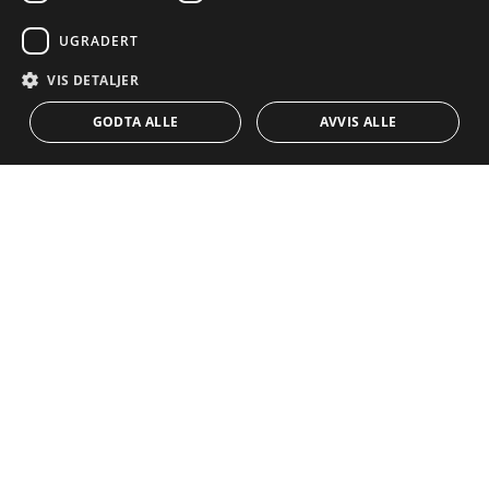
POLISH
Egenskaper
Eksklusivt
UGRADERT
NORWEGIAN
Veiledninger
Nybygd
VIS DETALJER
KONTAKT
DUTCH
Team
Frontline Beach
GODTA ALLE
AVVIS ALLE
Blogg
Karriere
KONTAKT
info@drumelia.com
+34 952 766 950
Drumelias hovedkontor
Centro de Negocios Puerta de Banus
Edificio B, Local 11