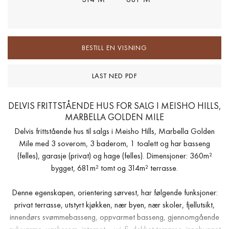
BESTILL EN VISNING
LAST NED PDF
DELVIS FRITTSTÅENDE HUS FOR SALG I MEISHO HILLS,
MARBELLA GOLDEN MILE
Delvis frittstående hus til salgs i Meisho Hills, Marbella Golden
Mile med 3 soverom, 3 baderom, 1 toalett og har basseng
(felles), garasje (privat) og hage (felles). Dimensjoner: 360m²
bygget, 681m² tomt og 314m² terrasse.
Denne egenskapen, orientering sørvest, har følgende funksjoner:
privat terrasse, utstyrt kjøkken, nær byen, nær skoler, fjellutsikt,
innendørs svømmebasseng, oppvarmet basseng, gjennomgående