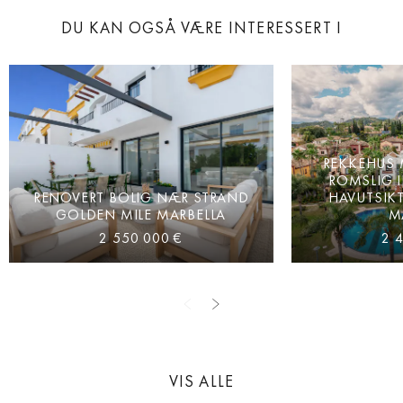
DU KAN OGSÅ VÆRE INTERESSERT I
REKKEHUS 
ROMSLIG 
RENOVERT BOLIG NÆR STRAND
HAVUTSIKT
GOLDEN MILE MARBELLA
M
2 550 000 €
2 
VIS ALLE