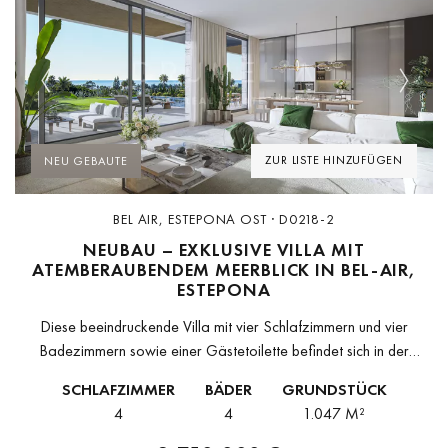
Previous
Next
ZUR LISTE HINZUFÜGEN
NEU GEBAUTE
BEL AIR, ESTEPONA OST · D0218-2
NEUBAU – EXKLUSIVE VILLA MIT
ATEMBERAUBENDEM MEERBLICK IN BEL-AIR,
ESTEPONA
Diese beeindruckende Villa mit vier Schlafzimmern und vier
Badezimmern sowie einer Gästetoilette befindet sich in der
prestigeträchtigen Gegend Bel-Air in Estepona und bietet eine
SCHLAFZIMMER
BÄDER
GRUNDSTÜCK
unvergleichliche Kombination aus Luxus, Geräumigkeit und...
4
4
1.047 M²