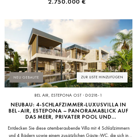
2.750.000 €
Previous
Next
ZUR LISTE HINZUFÜGEN
NEU GEBAUTE
BEL AIR, ESTEPONA OST · D0218-1
NEUBAU: 4-SCHLAFZIMMER-LUXUSVILLA IN
BEL-AIR, ESTEPONA – PANORAMABLICK AUF
DAS MEER, PRIVATER POOL UND
EINGEWACHSENER GARTEN
Entdecken Sie diese atemberaubende Villa mit 4 Schlafzimmern
und 4 Bädern sowie einem zusätzlichen Gäste-WC, die sich in