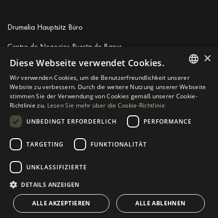
Drumelia Hauptsitz Büro
Centro de Negocios Puerta de Banus
×
Edificio B, Local 11
Diese Webseite verwendet Cookies.
29660 Marbella
Wir verwenden Cookies, um die Benutzerfreundlichkeit unserer
+34 952 766 950
ENGLISH
Website zu verbessern. Durch die weitere Nutzung unserer Webseite
info@drumelia.com
stimmen Sie der Verwendung von Cookies gemäß unserer Cookie-
SPANISH
Richtlinie zu.
Lesen Sie mehr über die Cookie-Richtlinie
GERMAN
UNBEDINGT ERFORDERLICH
PERFORMANCE
Linkedin
Instagram
Youtube
RUSSIAN
TARGETING
FUNKTIONALITÄT
SWEDISH
© 2026 Drumelia Real Estate.
Nutzungsbedingungen
·
Cookie-
Richtlinie
· Erstellt von
Inmoba
UNKLASSIFIZIERTE
FRENCH
POLISH
DETAILS ANZEIGEN
NORWEGIAN
ALLE AKZEPTIEREN
ALLE ABLEHNEN
DUTCH