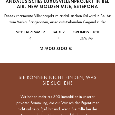
ANDALUSISCHES LUXUSVILLENPROJEKT IN BEL
AIR, NEW GOLDEN MILE, ESTEPONA
Dieses charmante Villenprojekt im andalusischen Stil wird in Bel Air
zum Verkauf angeboten, einer aufstrebenden Gegend in der
Neuen Goldenen Meile von Estepona, die zwischen den beiden
SCHLAFZIMMER
BÄDER
GRUNDSTÜCK
mediterranen Ferienorten Marbella...
4
4
1.376 M²
2.900.000 €
SIE KÖNNEN NICHT FINDEN, WAS
SIE SUCHEN?
Wir haben mehr als 300 Immobilien in unserer
privaten Sammlung, die auf Wunsch der Eigentümer
nicht online aufgeführt sind, wenn Sie Hilfe bei der