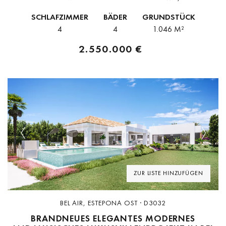
einer exklusiven neuen Wohnanlage in Bel-Air, Estepona, befindet.
SCHLAFZIMMER
BÄDER
GRUNDSTÜCK
Diese brandneue Residenz verbindet...
4
4
1.046 M²
2.550.000 €
Previous
Next
ZUR LISTE HINZUFÜGEN
BEL AIR, ESTEPONA OST · D3032
BRANDNEUES ELEGANTES MODERNES