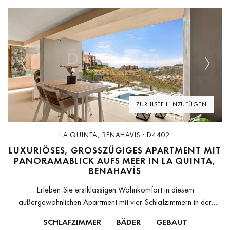
Previous
Next
ZUR LISTE HINZUFÜGEN
LA QUINTA, BENAHAVIS · D4402
LUXURIÖSES, GROSSZÜGIGES APARTMENT MIT P
ANORAMABLICK AUFS MEER IN LA QUINTA, B
ENAHAVÍS
Erleben Sie erstklassigen Wohnkomfort in diesem
außergewöhnlichen Apartment mit vier Schlafzimmern in der
exklusiven Wohnanlage Olivos in La Quinta, Benahavís. Durch die
SCHLAFZIMMER
BÄDER
GEBAUT
Zusammenlegung zweier Einheiten entsteht ein Wohnraum von