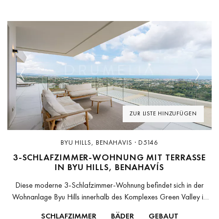
Previous
Next
ZUR LISTE HINZUFÜGEN
BYU HILLS, BENAHAVIS · D5146
3-SCHLAFZIMMER-WOHNUNG MIT TERRASSE
IN BYU HILLS, BENAHAVÍS
Diese moderne 3-Schlafzimmer-Wohnung befindet sich in der
Wohnanlage Byu Hills innerhalb des Komplexes Green Valley in
Benahavís. Die Immobilie bietet ca. 150 m² Innenfläche sowie 61
SCHLAFZIMMER
BÄDER
GEBAUT