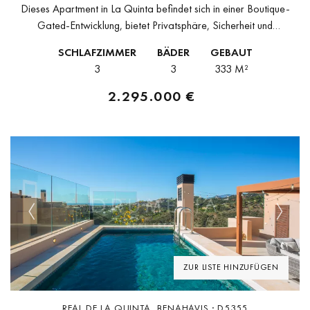
Dieses Apartment in La Quinta befindet sich in einer Boutique-
Gated-Entwicklung, bietet Privatsphäre, Sicherheit und
Panoramablick auf das Meer. Die Lage ist ruhig und Wohnanlage,
SCHLAFZIMMER
BÄDER
GEBAUT
aber in der Nähe von Golfplätzen...
3
3
333 M²
2.295.000 €
Previous
Next
ZUR LISTE HINZUFÜGEN
REAL DE LA QUINTA, BENAHAVIS · D5355