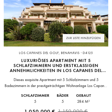
Previous
Next
ZUR LISTE HINZUFÜGEN
LOS CAPANES DEL GOLF, BENAHAVIS · D4125
LUXURIÖSES APARTMENT MIT 5
SCHLAFZIMMERN UND ERSTKLASSIGEN
ANNEHMLICHKEITEN IN LOS CAPANES DEL
GOLF
Dieses exquisite Apartment mit 5 Schlafzimmern und 5
Badezimmern in der prestigeträchtigen Wohnanlage Los Capanes
del Golf, Benahavís, ist ein wahres Juwel des modernen Luxus. Mit
SCHLAFZIMMER
BÄDER
GEBAUT
284 m² wunderschön gestalteter...
5
5
284 M²
1.050.000 €
1.150.000 €