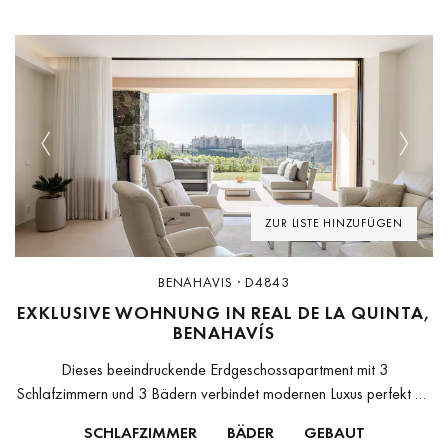
Previous
Next
ZUR LISTE HINZUFÜGEN
BENAHAVIS · D4843
EXKLUSIVE WOHNUNG IN REAL DE LA QUINTA,
BENAHAVÍS
Dieses beeindruckende Erdgeschossapartment mit 3
Schlafzimmern und 3 Bädern verbindet modernen Luxus perfekt mit
einer außergewöhnlichen natürlichen Umgebung. Die
SCHLAFZIMMER
BÄDER
GEBAUT
Südausrichtung sorgt für helle Räume und spektakuläre Ausblicke