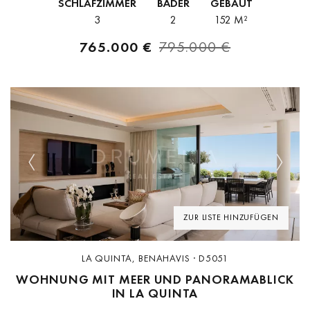
SCHLAFZIMMER
BÄDER
GEBAUT
gebauten...
3
2
152 M²
765.000 €
795.000 €
Previous
Next
ZUR LISTE HINZUFÜGEN
LA QUINTA, BENAHAVIS · D5051
WOHNUNG MIT MEER UND PANORAMABLICK
IN LA QUINTA