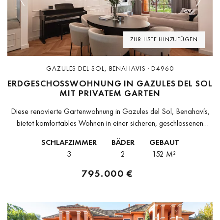
Previous
Next
ZUR LISTE HINZUFÜGEN
GAZULES DEL SOL, BENAHAVIS · D4960
ERDGESCHOSSWOHNUNG IN GAZULES DEL SOL
MIT PRIVATEM GARTEN
Diese renovierte Gartenwohnung in Gazules del Sol, Benahavís,
bietet komfortables Wohnen in einer sicheren, geschlossenen
Wohnanlage in der Nähe aller wichtigen Einrichtungen des
SCHLAFZIMMER
BÄDER
GEBAUT
täglichen Bedarfs. Dank ihrer Südwest-Ausrichtung profitiert die...
3
2
152 M²
795.000 €