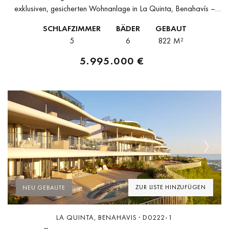
exklusiven, gesicherten Wohnanlage in La Quinta, Benahavís –
einer privilegierten Lage, die für ihre Panoramablicke, Ruhe und
SCHLAFZIMMER
BÄDER
GEBAUT
Nähe zu den besten Annehmlichkeiten von...
5
6
822 M²
5.995.000 €
Previous
Next
ZUR LISTE HINZUFÜGEN
NEU GEBAUTE
LA QUINTA, BENAHAVIS · D0222-1