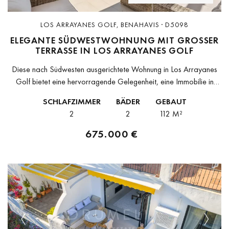
LOS ARRAYANES GOLF, BENAHAVIS · D5098
ELEGANTE SÜDWESTWOHNUNG MIT GROSSER T
ERRASSE IN LOS ARRAYANES GOLF
Diese nach Südwesten ausgerichtete Wohnung in Los Arrayanes
Golf bietet eine hervorragende Gelegenheit, eine Immobilie in
einer begehrten Wohnanlage zu erwerben. Mit einer bebauten
SCHLAFZIMMER
BÄDER
GEBAUT
Fläche von 112 m² und einer...
2
2
112 M²
675.000 €
Previous
Next