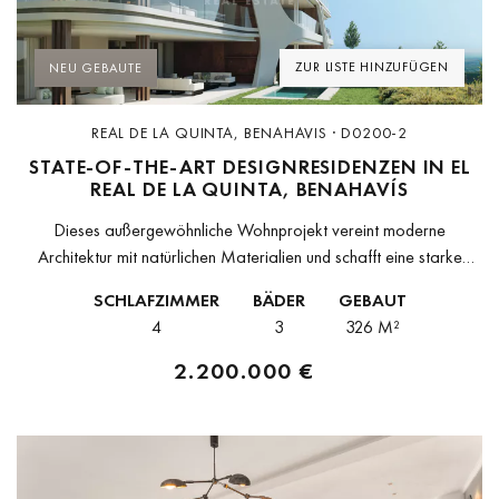
ZUR LISTE HINZUFÜGEN
NEU GEBAUTE
REAL DE LA QUINTA, BENAHAVIS · D0200-2
STATE-OF-THE-ART DESIGNRESIDENZEN IN EL
REAL DE LA QUINTA, BENAHAVÍS
Dieses außergewöhnliche Wohnprojekt vereint moderne
Architektur mit natürlichen Materialien und schafft eine starke
Verbindung zur umgebenden Landschaft. In erhöhter Position
SCHLAFZIMMER
BÄDER
GEBAUT
gelegen, bietet es Panoramablicke auf das Meer im Süden
4
3
326 M²
sowie...
2.200.000 €