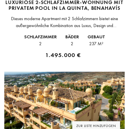
LUXURIÖSE 2-SCHLAFZIMMER-WOHNUNG MIT
PRIVATEM POOL IN LA QUINTA, BENAHAVÍS
Dieses moderne Apartment mit 2 Schlafzimmern bietet eine
außergewöhnliche Kombination aus Luxus, Design und
Privatsphäre in einer exklusiven Wohnanlage in La Quinta,
SCHLAFZIMMER
BÄDER
GEBAUT
Benahavís. Mit 237 m² bebauter Fläche und einer...
2
2
237 M²
1.495.000 €
Previous
Next
ZUR LISTE HINZUFÜGEN