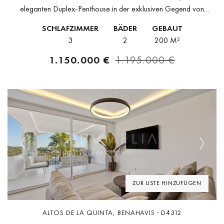
eleganten Duplex-Penthouse in der exklusiven Gegend von
Benahavís. Mit viel Licht und durchdachtem Design bietet dieses
SCHLAFZIMMER
BÄDER
GEBAUT
Zuhause atemberaubende Ausblicke auf...
3
2
200 M²
1.150.000 €
1.195.000 €
Previous
Next
ZUR LISTE HINZUFÜGEN
ALTOS DE LA QUINTA, BENAHAVIS · D4312