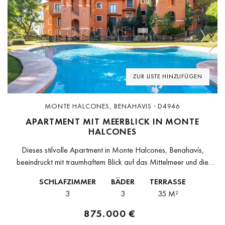
Previous
Next
ZUR LISTE HINZUFÜGEN
MONTE HALCONES, BENAHAVIS · D4946
APARTMENT MIT MEERBLICK IN MONTE
HALCONES
Dieses stilvolle Apartment in Monte Halcones, Benahavís,
beeindruckt mit traumhaftem Blick auf das Mittelmeer und die
Küste von Marbella. Dank seiner Südwest-Ausrichtung in Ecklage
SCHLAFZIMMER
BÄDER
TERRASSE
genießt die Wohnung viel Privatsphäre, ganztägig...
3
3
35 M²
875.000 €