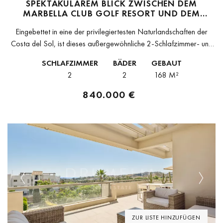
SPEKTAKULÄREM BLICK ZWISCHEN DEM
MARBELLA CLUB GOLF RESORT UND DEM
ANANTARA VILLA PADIERNA PALACE
Eingebettet in eine der privilegiertesten Naturlandschaften der
Costa del Sol, ist dieses außergewöhnliche 2-Schlafzimmer- und
2-Bad-Apartment Teil eines exklusiven Wohnprojekts auf einem
SCHLAFZIMMER
BÄDER
GEBAUT
weitläufigen Anwesen von 158.000 m², von dem nur...
2
2
168 M²
840.000 €
Previous
Next
ZUR LISTE HINZUFÜGEN