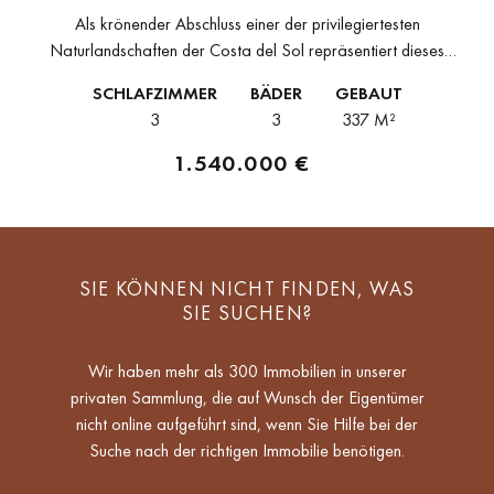
ANANTARA VILLA PADIERNA PALACE
Als krönender Abschluss einer der privilegiertesten
Naturlandschaften der Costa del Sol repräsentiert dieses
außergewöhnliche 3-Schlafzimmer- und 3-Bad-Penthouse den
SCHLAFZIMMER
BÄDER
GEBAUT
Gipfel des luxuriösen Wohnens in einem exklusiven Projekt auf
3
3
337 M²
einem weitläufigen Anwesen...
1.540.000 €
SIE KÖNNEN NICHT FINDEN, WAS
SIE SUCHEN?
Wir haben mehr als 300 Immobilien in unserer
privaten Sammlung, die auf Wunsch der Eigentümer
nicht online aufgeführt sind, wenn Sie Hilfe bei der
Suche nach der richtigen Immobilie benötigen.