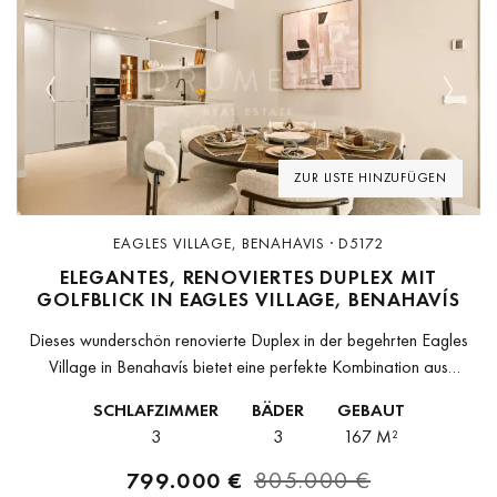
Previous
Next
ZUR LISTE HINZUFÜGEN
EAGLES VILLAGE, BENAHAVIS · D5172
ELEGANTES, RENOVIERTES DUPLEX MIT
GOLFBLICK IN EAGLES VILLAGE, BENAHAVÍS
Dieses wunderschön renovierte Duplex in der begehrten Eagles
Village in Benahavís bietet eine perfekte Kombination aus
modernem Design, Komfort und erstklassiger Lage. Die Immobilie
SCHLAFZIMMER
BÄDER
GEBAUT
wurde 2025 komplett saniert und präsentiert...
3
3
167 M²
799.000 €
805.000 €