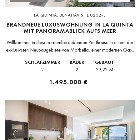
LA QUINTA, BENAHAVIS · D0202-3
BRANDNEUE LUXUSWOHNUNG IN LA QUINTA
MIT PANORAMABLICK AUFS MEER
Willkommen in diesem atemberaubenden Penthouse in einem der
exklusivsten Neubaugebiete von Marbella, einer modernen Oase
mit unvergleichlichem Panoramablick auf das Meer und
SCHLAFZIMMER
BÄDER
GEBAUT
außergewöhnlichem Wohnkomfort.Die Wohnung verfügt über 2
2
2
129,22 M²
geräumige Schlafzimmer...
1.495.000 €
Previous
Next