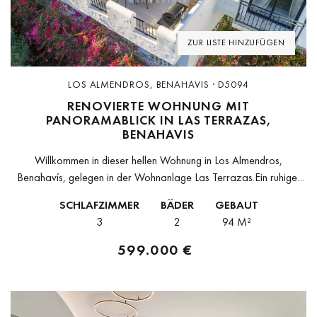
ZUR LISTE HINZUFÜGEN
LOS ALMENDROS, BENAHAVIS · D5094
RENOVIERTE WOHNUNG MIT
PANORAMABLICK IN LAS TERRAZAS,
BENAHAVIS
Willkommen in dieser hellen Wohnung in Los Almendros,
Benahavís, gelegen in der Wohnanlage Las Terrazas.Ein ruhiger
Standort mit Panoramablick auf die Küste und die umliegende
SCHLAFZIMMER
BÄDER
GEBAUT
Landschaft.Eingebettet in die Natur und...
3
2
94 M²
599.000 €