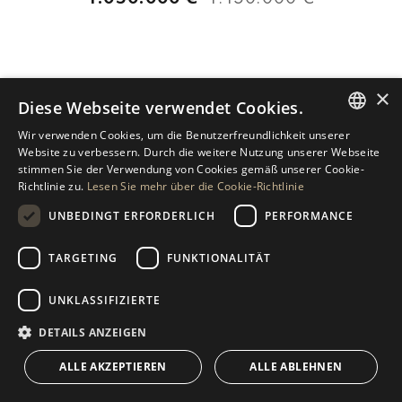
×
Diese Webseite verwendet Cookies.
1
2
Wir verwenden Cookies, um die Benutzerfreundlichkeit unserer
ENGLISH
Website zu verbessern. Durch die weitere Nutzung unserer Webseite
stimmen Sie der Verwendung von Cookies gemäß unserer Cookie-
SPANISH
Richtlinie zu.
Lesen Sie mehr über die Cookie-Richtlinie
GERMAN
UNBEDINGT ERFORDERLICH
PERFORMANCE
RUSSIAN
TARGETING
FUNKTIONALITÄT
SWEDISH
BENAHAVIS IMMOBILIENMARKT
UNKLASSIFIZIERTE
FRENCH
Wichtige Einblicke in den Benahavis Luxus-Immobilienmarkt
POLISH
basierend auf unseren Daten:
DETAILS ANZEIGEN
NORWEGIAN
ALLE AKZEPTIEREN
ALLE ABLEHNEN
Durchschnittliche bebaute Fläche
– 784m²: Die
DUTCH
durchschnittliche bebaute Fläche der Immobilien im Benahavis liegt