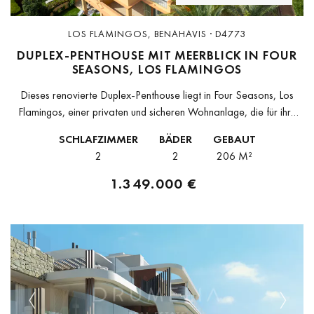
LOS FLAMINGOS, BENAHAVIS · D4773
DUPLEX-PENTHOUSE MIT MEERBLICK IN FOUR
SEASONS, LOS FLAMINGOS
Dieses renovierte Duplex-Penthouse liegt in Four Seasons, Los
Flamingos, einer privaten und sicheren Wohnanlage, die für ihre
gepflegten Gärten und die Nähe zum Villa Padierna Golf & Hotel
SCHLAFZIMMER
BÄDER
GEBAUT
Resort bekannt...
2
2
206 M²
1.349.000 €
Previous
Next