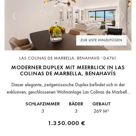
Previous
Next
ZUR LISTE HINZUFÜGEN
LAS COLINAS DE MARBELLA, BENAHAVIS · D4761
MODERNER DUPLEX MIT MEERBLICK IN LAS
COLINAS DE MARBELLA, BENAHAVÍS
Dieser elegante, zeitgenössische Duplex befindet sich in der
exklusiven, geschlossenen Wohnanlage Las Colinas de Marbella
in Benahavís. Mit drei Schlafzimmern und drei Bädern bietet er ein
SCHLAFZIMMER
BÄDER
GEBAUT
funktionales und modernes Design,...
3
3
269 M²
1.350.000 €