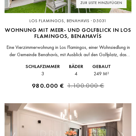
ZUR LISTE HINZUFÜGEN
LOS FLAMINGOS, BENAHAVIS · D5031
WOHNUNG MIT MEER- UND GOLFBLICK IN LOS
FLAMINGOS, BENAHAVÍS
Eine Vierzimmerwohnung in Los Flamingos, einer Wohnsiedlung in
der Gemeinde Benahavís, mit Ausblick auf den Golfplatz, das
umliegende Gebirge und das Mittelmeer.Los Flamingos liegt auf
SCHLAFZIMMER
BÄDER
GEBAUT
den Hügeln oberhalb der Costa...
3
4
249 M²
980.000 €
1.100.000 €