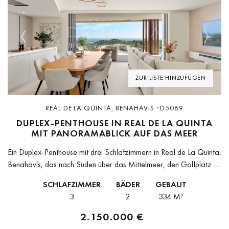
Previous
Next
ZUR LISTE HINZUFÜGEN
REAL DE LA QUINTA, BENAHAVIS · D5089
DUPLEX-PENTHOUSE IN REAL DE LA QUINTA
MIT PANORAMABLICK AUF DAS MEER
Ein Duplex-Penthouse mit drei Schlafzimmern in Real de La Quinta,
Benahavís, das nach Süden über das Mittelmeer, den Golfplatz La
Quinta und die umliegende Sierra ausgerichtet ist — mit
SCHLAFZIMMER
BÄDER
GEBAUT
Ausblicken...
3
2
334 M²
2.150.000 €