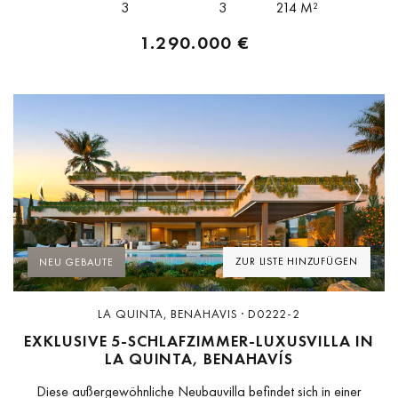
3
3
214 M²
auf das Meer...
1.290.000 €
Previous
Next
ZUR LISTE HINZUFÜGEN
NEU GEBAUTE
LA QUINTA, BENAHAVIS · D0222-2
EXKLUSIVE 5-SCHLAFZIMMER-LUXUSVILLA IN
LA QUINTA, BENAHAVÍS
Diese außergewöhnliche Neubauvilla befindet sich in einer