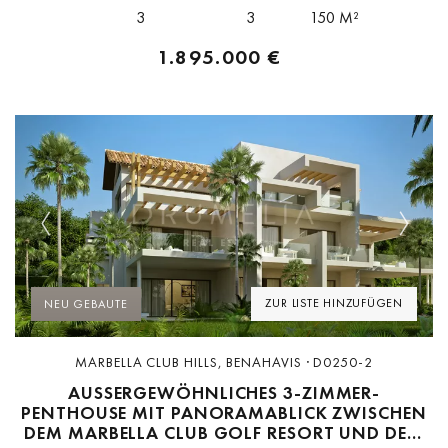
m² Terrassen und vereint...
3
3
150 M²
1.895.000 €
Previous
Next
ZUR LISTE HINZUFÜGEN
NEU GEBAUTE
MARBELLA CLUB HILLS, BENAHAVIS · D0250-2
AUSSERGEWÖHNLICHES 3-ZIMMER-P
ENTHOUSE MIT PANORAMABLICK ZWISCHEN D
EM MARBELLA CLUB GOLF RESORT UND DEM