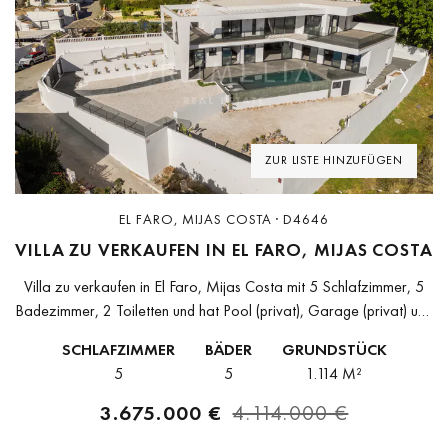
Previous
Next
ZUR LISTE HINZUFÜGEN
EL FARO, MIJAS COSTA · D4646
VILLA ZU VERKAUFEN IN EL FARO, MIJAS COSTA
Villa zu verkaufen in El Faro, Mijas Costa mit 5 Schlafzimmer, 5
Badezimmer, 2 Toiletten und hat Pool (privat), Garage (privat) und
Garten (privat). Dimensionen: 675m² gebaut und 1114m²
SCHLAFZIMMER
BÄDER
GRUNDSTÜCK
Grundstück.Diese...
5
5
1.114 M²
3.675.000 €
4.114.000 €