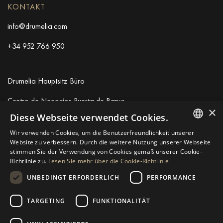
KONTAKT
info@drumelia.com
+34 952 766 950
Drumelia Hauptsitz Büro
Centro de Negocios Puerta de Banus
×
Edificio B, Local 11
Diese Webseite verwendet Cookies.
29660 Marbella
Wir verwenden Cookies, um die Benutzerfreundlichkeit unserer
+34 952 766 950
ENGLISH
Website zu verbessern. Durch die weitere Nutzung unserer Webseite
info@drumelia.com
stimmen Sie der Verwendung von Cookies gemäß unserer Cookie-
SPANISH
Richtlinie zu.
Lesen Sie mehr über die Cookie-Richtlinie
GERMAN
UNBEDINGT ERFORDERLICH
PERFORMANCE
Linkedin
Instagram
Youtube
RUSSIAN
TARGETING
FUNKTIONALITÄT
SWEDISH
© 2026 Drumelia Real Estate.
Nutzungsbedingungen
·
Cookie-
Richtlinie
· Erstellt von
Inmoba