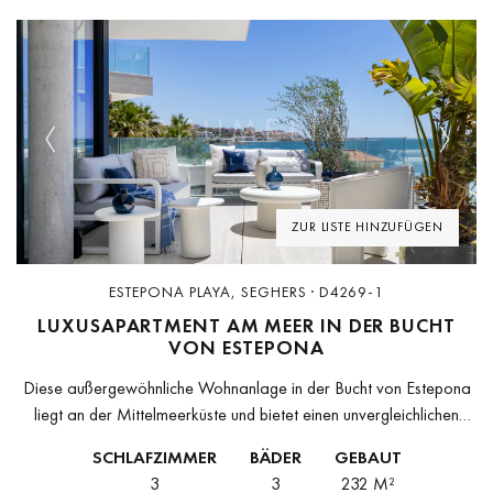
Previous
Next
ZUR LISTE HINZUFÜGEN
ESTEPONA PLAYA, SEGHERS · D4269-1
LUXUSAPARTMENT AM MEER IN DER BUCHT
VON ESTEPONA
Diese außergewöhnliche Wohnanlage in der Bucht von Estepona
liegt an der Mittelmeerküste und bietet einen unvergleichlichen
Lebensstil am Strand. Die Architektur fügt sich nahtlos in die
SCHLAFZIMMER
BÄDER
GEBAUT
Umgebung ein und fängt...
3
3
232 M²