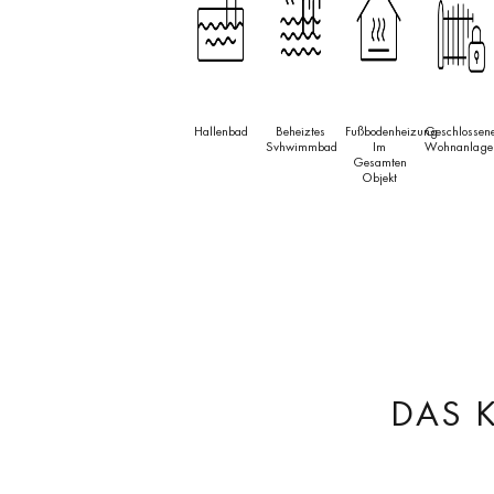
Hallenbad
Beheiztes
Fußbodenheizung
Geschlossen
Svhwimmbad
Im
Wohnanlage
Gesamten
Objekt
DAS 