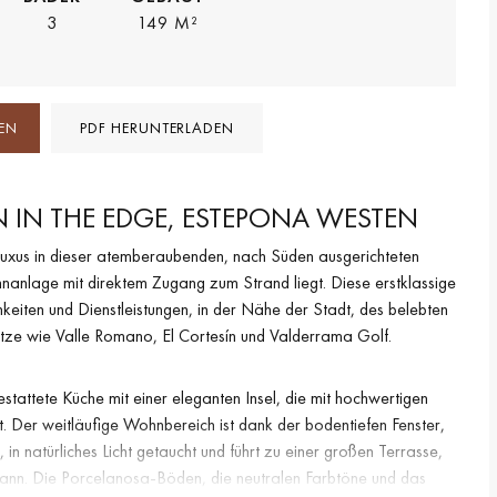
3
149 M²
EN
PDF HERUNTERLADEN
IN THE EDGE, ESTEPONA WESTEN
Luxus in dieser atemberaubenden, nach Süden ausgerichteten
hnanlage mit direktem Zugang zum Strand liegt. Diese erstklassige
hkeiten und Dienstleistungen, in der Nähe der Stadt, des belebten
tze wie Valle Romano, El Cortesín und Valderrama Golf.
stattete Küche mit einer eleganten Insel, die mit hochwertigen
. Der weitläufige Wohnbereich ist dank der bodentiefen Fenster,
n natürliches Licht getaucht und führt zu einer großen Terrasse,
nn. Die Porcelanosa-Böden, die neutralen Farbtöne und das