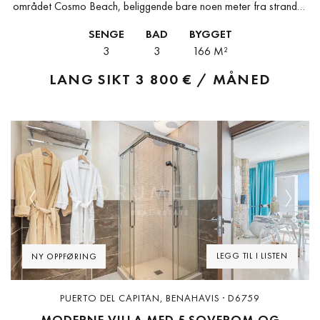
området Cosmo Beach, beliggende bare noen meter fra stranden
i Estepona. Med sørvendt beliggenhet og sol hele dagen, byr...
SENGE
BAD
BYGGET
3
3
166 M²
LANG SIKT
3 800 € / MÅNED
Previous
Next
LEGG TIL I LISTEN
NY OPPFØRING
PUERTO DEL CAPITAN, BENAHAVIS · D6759
MODERNE VILLA MED 5 SOVEROM OG