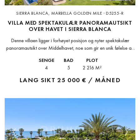
SIERRA BLANCA, MARBELLA GOLDEN MILE · D5255-R
VILLA MED SPEKTAKULÆR PANORAMAUTSIKT
OVER HAVET I SIERRA BLANCA
Denne villaen ligger i forhøyet posisjon og nyter spektakulær
panoramautsikt over Middelhavet, noe som gir en unik følelse av
rom, privatliv og ro. Fra soloppgang til solnedgang nyter
SENGE
BAD
PLOT
eiendommen uavbrutt...
4
5
2 216 M²
LANG SIKT
25 000 € / MÅNED
Previous
Next