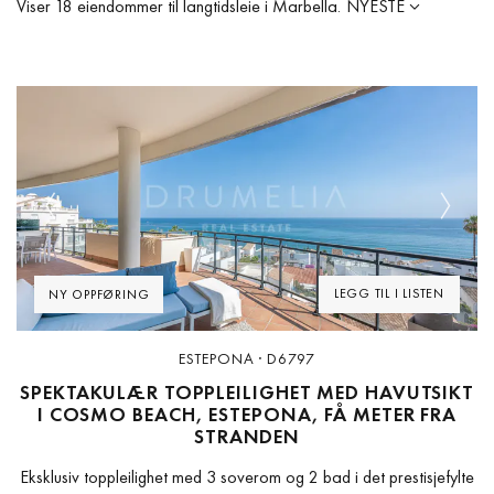
Viser 18 eiendommer til langtidsleie i Marbella.
NYESTE
Previous
Next
LEGG TIL I LISTEN
NY OPPFØRING
ESTEPONA · D6797
SPEKTAKULÆR TOPPLEILIGHET MED HAVUTSIKT
I COSMO BEACH, ESTEPONA, FÅ METER FRA
STRANDEN
Eksklusiv toppleilighet med 3 soverom og 2 bad i det prestisjefylte