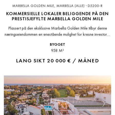
MARBELLA GOLDEN MILE, MARBELLA (ALLE) · D5200-R
KOMMERSIELLE LOKALER BELIGGENDE PÅ DEN
PRESTISJEFYLTE MARBELLA GOLDEN MILE
Plassert på den eksklusive Marbella Golden Mile tilbyr denne
næringseiendommen en enestående mulighet for kresne investorer
og gründere. Med utsikt over vakkert anlagte hager er
BYGGET
eiendommen nøye tilpasset for å...
958 M²
LANG SIKT
20 000 € / MÅNED
Previous
Next