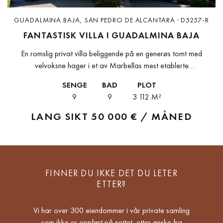
GUADALMINA BAJA, SAN PEDRO DE ALCANTARA · D5257-R
FANTASTISK VILLA I GUADALMINA BAJA
En romslig privat villa beliggende på en generøs tomt med
velvoksne hager i et av Marbellas mest etablerte
boligområderDenne frittliggende villaen ligger i det ettertraktede
SENGE
BAD
PLOT
boligområdet Guadalmina Alta, og tilbyr...
9
9
3 112 M²
LANG SIKT
50 000 € / MÅNED
FINNER DU IKKE DET DU LETER
ETTER?
Vi har over 300 eiendommer i vår private samling
som ikke er oppført på nettet, etter ønske fra