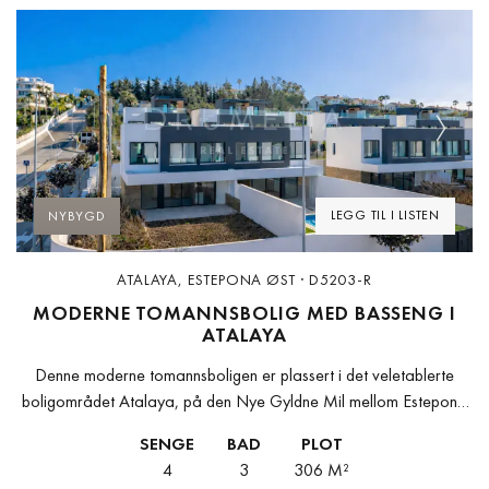
Previous
Next
LEGG TIL I LISTEN
NYBYGD
ATALAYA, ESTEPONA ØST · D5203-R
MODERNE TOMANNSBOLIG MED BASSENG I
ATALAYA
Denne moderne tomannsboligen er plassert i det veletablerte
boligområdet Atalaya, på den Nye Gyldne Mil mellom Estepona
og Marbella. Med sitt moderne middelhavsdesign kombinerer
SENGE
BAD
PLOT
eiendommen stil, komfort og funksjonalitet, og...
4
3
306 M²