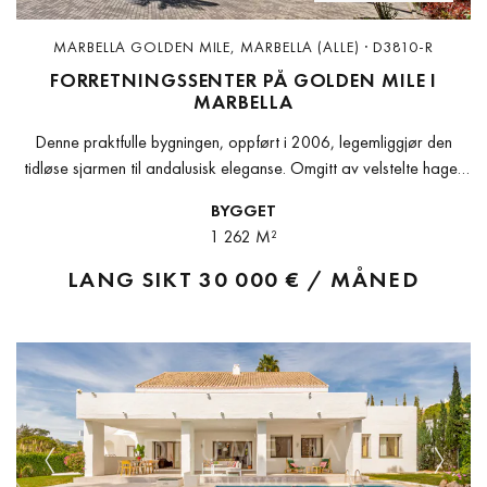
MARBELLA GOLDEN MILE, MARBELLA (ALLE) · D3810-R
FORRETNINGSSENTER PÅ GOLDEN MILE I
MARBELLA
Denne praktfulle bygningen, oppført i 2006, legemliggjør den
tidløse sjarmen til andalusisk eleganse. Omgitt av velstelte hager
utstråler den en fortryllende atmosfære som fanger besøkende
BYGGET
med sin eksotiske tiltrekningskraft.Bygningen byr...
1 262 M²
LANG SIKT
30 000 € / MÅNED
Previous
Next