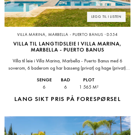
LEGG TIL I LISTEN
VILLA MARINA, MARBELLA - PUERTO BANUS · D554
VILLA TIL LANGTIDSLEIE I VILLA MARINA,
MARBELLA - PUERTO BANUS
Villa til leie i Villa Marina, Marbella - Puerto Banus med 6
soverom, 6 baderom og har basseng (privat) og hage (privat).
Dimensjoner: 571m² bygget og 1565m² tomt.Denne egenskapen
SENGE
BAD
PLOT
har...
6
6
1 565 M²
LANG SIKT
PRIS PÅ FORESPØRSEL