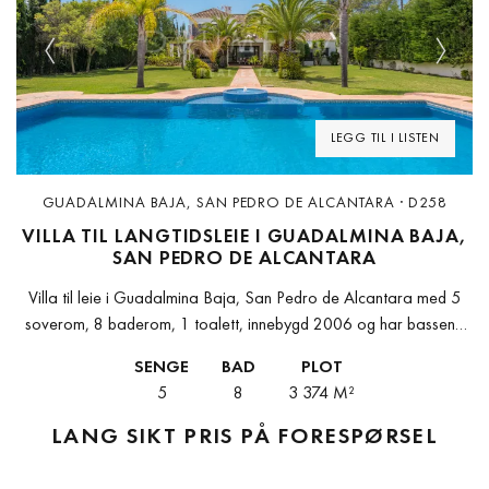
Previous
Next
LEGG TIL I LISTEN
GUADALMINA BAJA, SAN PEDRO DE ALCANTARA · D258
VILLA TIL LANGTIDSLEIE I GUADALMINA BAJA,
SAN PEDRO DE ALCANTARA
Villa til leie i Guadalmina Baja, San Pedro de Alcantara med 5
soverom, 8 baderom, 1 toalett, innebygd 2006 og har basseng
(privat), garasje (privat) og hage (privat). Dimensjoner: 750m²...
SENGE
BAD
PLOT
5
8
3 374 M²
LANG SIKT
PRIS PÅ FORESPØRSEL