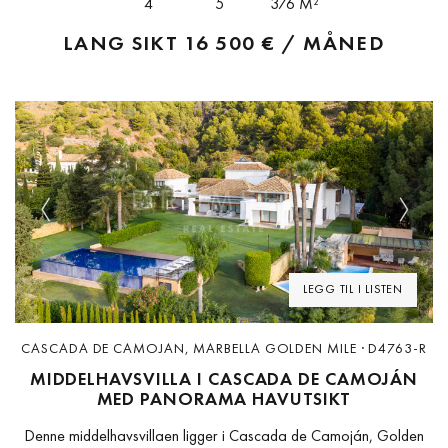
4
5
376 M²
LANG SIKT
16 500 € / MÅNED
Previous
Next
LEGG TIL I LISTEN
CASCADA DE CAMOJAN, MARBELLA GOLDEN MILE · D4763-R
MIDDELHAVSVILLA I CASCADA DE CAMOJÁN
MED PANORAMA HAVUTSIKT
Denne middelhavsvillaen ligger i Cascada de Camoján, Golden