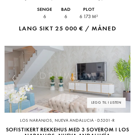
døgnkontinuerlig sikkerhet og direkte tilgang til to private
SENGE
BAD
PLOT
golfbaner, klubbhus, helikopterplattform og interne fellestjenester....
6
6
6 173 M²
LANG SIKT
25 000 € / MÅNED
Previous
Next
LEGG TIL I LISTEN
LOS NARANJOS, NUEVA ANDALUCIA · D5201-R
SOFISTIKERT REKKEHUS MED 3 SOVEROM I LOS