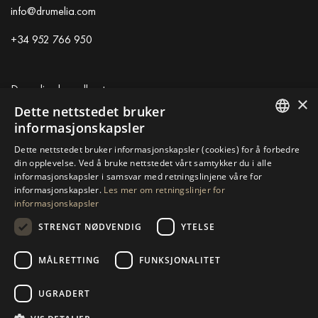
info@drumelia.com
+34 952 766 950
Drumelias hovedkontor
×
Dette nettstedet bruker
Centro de Negocios Puerta de Banus
informasjonskapsler
Edificio B, Local 11
ENGLISH
Dette nettstedet bruker informasjonskapsler (cookies) for å forbedre
29660 Marbella
din opplevelse. Ved å bruke nettstedet vårt samtykker du i alle
SPANISH
+34 952 766 950
informasjonskapsler i samsvar med retningslinjene våre for
info@drumelia.com
informasjonskapsler.
Les mer om retningslinjer for
GERMAN
informasjonskapsler
RUSSIAN
STRENGT NØDVENDIG
YTELSE
Linkedin
Instagram
Youtube
SWEDISH
MÅLRETTING
FUNKSJONALITET
FRENCH
© 2026 Drumelia Real Estate.
Bruksvilkår
·
Retningslinjer for
POLISH
informasjonskapsler
· Bygget av
Inmoba
UGRADERT
NORWEGIAN