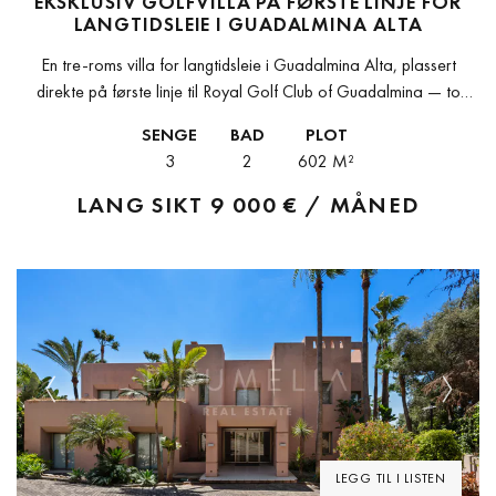
EKSKLUSIV GOLFVILLA PÅ FØRSTE LINJE FOR
LANGTIDSLEIE I GUADALMINA ALTA
En tre-roms villa for langtidsleie i Guadalmina Alta, plassert
direkte på første linje til Royal Golf Club of Guadalmina — to
minutters gange fra klubbhuset og restauranten. Renovert i 2023...
SENGE
BAD
PLOT
3
2
602 M²
LANG SIKT
9 000 € / MÅNED
Previous
Next
LEGG TIL I LISTEN