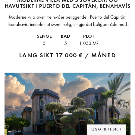
HAVUTSIKT I PUERTO DEL CAPITÁN, BENAHAVÍS
Moderne villa over tre nivåer beliggende i Puerto del Capitán,
Benahavís, innenfor et svært rolig, inngjerdet boligområde med
24-timers sikkerhetsvakt. En bolig skapt for dem som søker
SENGE
BAD
PLOT
privatliv, komfort og...
5
5
1 053 M²
LANG SIKT
17 000 € / MÅNED
Previous
Next
LEGG TIL I LISTEN