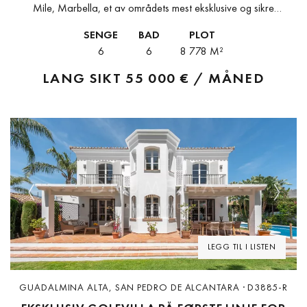
Mile, Marbella, et av områdets mest eksklusive og sikre
boligområder. Med forhøyet beliggenhet på La Conchas fjellsider
SENGE
BAD
PLOT
får eiendommen vidstrakt havutsikt og...
6
6
8 778 M²
LANG SIKT
55 000 € / MÅNED
Previous
Next
LEGG TIL I LISTEN
GUADALMINA ALTA, SAN PEDRO DE ALCANTARA · D3885-R