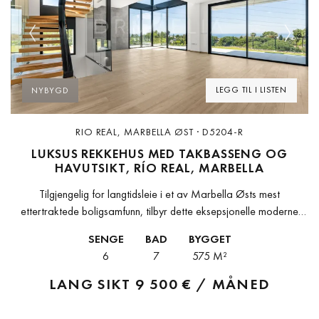
Previous
Next
LEGG TIL I LISTEN
NYBYGD
RIO REAL, MARBELLA ØST · D5204-R
LUKSUS REKKEHUS MED TAKBASSENG OG
HAVUTSIKT, RÍO REAL, MARBELLA
Tilgjengelig for langtidsleie i et av Marbella Østs mest
ettertraktede boligsamfunn, tilbyr dette eksepsjonelle moderne
hjemmet i Río Real en levestandard som på dette nivået på Costa
SENGE
BAD
BYGGET
del Sol er...
6
7
575 M²
LANG SIKT
9 500 € / MÅNED