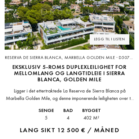
Previous
Next
LEGG TIL I LISTEN
RESERVA DE SIERRA BLANCA, MARBELLA GOLDEN MILE · D5070-
R
EKSKLUSIV 5-ROMS DUPLEXLEILIGHET FOR
MELLOMLANG OG LANGTIDLEIE I SIERRA
BLANCA, GOLDEN MILE
Ligger i det ettertraktede La Reserva de Sierra Blanca på
Marbella Golden Mile, og denne imponerende leiligheten over to
plan i første etasje er en av de sjeldne eiendommene som...
SENGE
BAD
BYGGET
5
4
402 M²
LANG SIKT
12 500 € / MÅNED