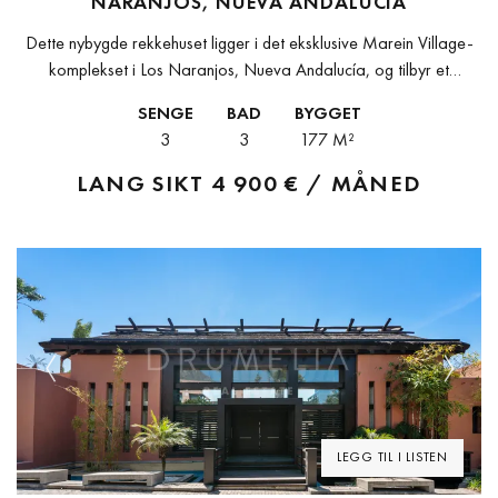
NARANJOS, NUEVA ANDALUCÍA
Dette nybygde rekkehuset ligger i det eksklusive Marein Village-
komplekset i Los Naranjos, Nueva Andalucía, og tilbyr et
moderne og funksjonelt design med stor vekt på detaljer. Kun 2,4
SENGE
BAD
BYGGET
km fra...
3
3
177 M²
LANG SIKT
4 900 € / MÅNED
Previous
Next
LEGG TIL I LISTEN