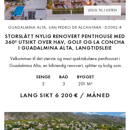
LEGG TIL I LISTEN
GUADALMINA ALTA, SAN PEDRO DE ALCANTARA · D5092-R
STORSLÅTT NYLIG RENOVERT PENTHOUSE MED
360º UTSIKT OVER HAV, GOLF OG LA CONCHA
I GUADALMINA ALTA, LANGTIDSLEIE
Velkommen til det største og mest spektakulære penthouset i
Guadalmina Alta, en fullstendig renovert, splitter ny bolig som
omdefinerer hva langsiktig luksusleie på Costa del Sol
SENGE
BAD
BYGGET
innebærer.Høyt oppe i det...
3
3
201 M²
LANG SIKT
6 200 € / MÅNED