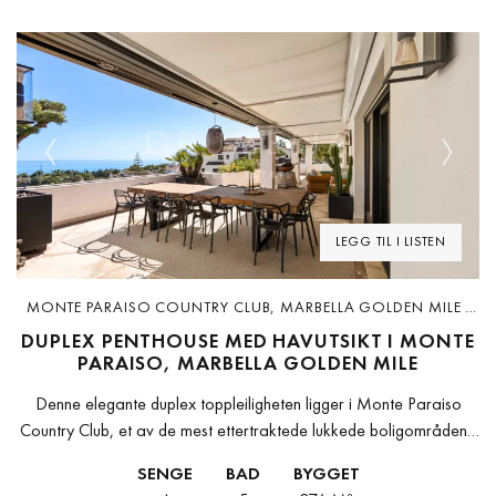
Previous
Next
LEGG TIL I LISTEN
MONTE PARAISO COUNTRY CLUB, MARBELLA GOLDEN MILE ·
D5064-R
DUPLEX PENTHOUSE MED HAVUTSIKT I MONTE
PARAISO, MARBELLA GOLDEN MILE
Denne elegante duplex toppleiligheten ligger i Monte Paraiso
Country Club, et av de mest ettertraktede lukkede boligområdene
på Marbellas Golden Mile. Boligen kombinerer moderne design
SENGE
BAD
BYGGET
med raffinerte detaljer, og skaper...