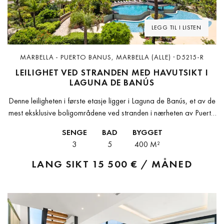
LEGG TIL I LISTEN
MARBELLA - PUERTO BANUS, MARBELLA (ALLE) · D5215-R
LEILIGHET VED STRANDEN MED HAVUTSIKT I
LAGUNA DE BANÚS
Denne leiligheten i første etasje ligger i Laguna de Banús, et av de
mest eksklusive boligområdene ved stranden i nærheten av Puerto
Banús. Eiendommen tilbyr omtrent 400 m² boflate og...
SENGE
BAD
BYGGET
3
5
400 M²
LANG SIKT
15 500 € / MÅNED