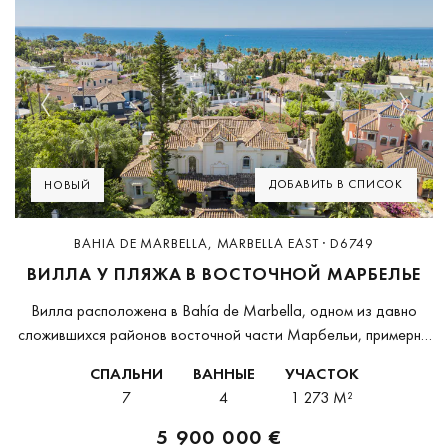
Previous
Next
ДОБАВИТЬ В СПИСОК
НОВЫЙ
BAHIA DE MARBELLA, MARBELLA EAST · D6749
ВИЛЛА У ПЛЯЖА В ВОСТОЧНОЙ МАРБЕЛЬЕ
Вилла расположена в Bahía de Marbella, одном из давно
сложившихся районов восточной части Марбельи, примерно
в 300 метрах от пляжа, на охраняемой и спокойной
СПАЛЬНИ
ВАННЫЕ
УЧАСТОК
территории. Магазины, необходимые услуги и хорошие...
7
4
1 273 M²
5 900 000 €