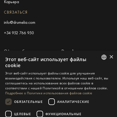
Карьера
СВЯЗАТЬСЯ
info@drumelia.com
+34 952 766 950
Офис штаб-квартиры компании Drumelia
×
Этот веб-сайт использует файлы
Centro de Negocios Puerta de Banus
cookie
Edificio B, Local 11
ENGLISH
Этот веб-сайт использует файлы cookie для улучшения
29660 Marbella
взаимодействия с пользователем. Используя наш веб-сайт, вы
SPANISH
+34 952 766 950
соглашаетесь на использование всех файлов cookie в
info@drumelia.com
соответствии с нашей Политикой в ​​отношении файлов cookie.
GERMAN
Подробнее о Политике использования файлов cookie
RUSSIAN
ОБЯЗАТЕЛЬНЫЕ
АНАЛИТИЧЕСКИЕ
Linkedin
Instagram
Youtube
SWEDISH
ЦЕЛЕВЫЕ
ФУНКЦИОНАЛЬНЫЕ
FRENCH