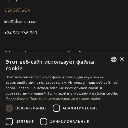
СВЯЗАТЬСЯ
info@drumelia.com
+34 952 766 950
Офис штаб-квартиры компании Drumelia
×
Этот веб-сайт использует файлы
Centro de Negocios Puerta de Banus
cookie
Edificio B, Local 11
ENGLISH
Этот веб-сайт использует файлы cookie для улучшения
29660 Marbella
взаимодействия с пользователем. Используя наш веб-сайт, вы
+34 952 766 950
SPANISH
соглашаетесь на использование всех файлов cookie в
info@drumelia.com
соответствии с нашей Политикой в ​​отношении файлов cookie.
GERMAN
Подробнее о Политике использования файлов cookie
RUSSIAN
ОБЯЗАТЕЛЬНЫЕ
АНАЛИТИЧЕСКИЕ
Linkedin
Instagram
Youtube
SWEDISH
ЦЕЛЕВЫЕ
ФУНКЦИОНАЛЬНЫЕ
FRENCH
© 2026 Drumelia Real Estate.
Условия использования
·