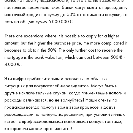
банке на покупку недвижимости, то это вполне возможно. В
настоящее время испанские банки могут выдать нерезиденту
ипотечный кредит на сумму до 50% от стоимости покупки, то
есть на общую сумму
5.000.000 €
.
There are exceptions where it is possible to apply for a higher
amount, but the higher the purchase price, the more complicated it
becomes to obtain the 50%. The only further cost to receive the
mortgage is the bank valuation, which can cost between
500 €
-
4.000 €
.
Эти цифры приблизительны и основаны на обычных
ситуациях для покупателей-нерезидентов. Могут быть и
другие исключительные случаи, когда применяемые налоги и
расходы отличаются, но не волнуйтесь! Наши агенты по
продажам всегда помогут вам в этом процессе и дадут
рекомендации по наилучшим решениям, при условии личных
встреч с профессиональными налоговыми консультантами,
которые мы можем организовать! .