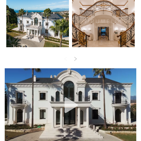
Верхний этаж отведен под набор утонченных спальных
сьютов, каждый из которых имеет выход на частные террасы
с открытыми видами на окружающий ландшафт. Отдельный
уровень для отдыха дополняет дом тренажерным залом, спа-
зоной, винной комнатой и многофункциональными
пространствами для развлечений или отдыха.
Снаружи ландшафтные сады обрамляют просторные
террасы и частный бассейн, создавая спокойную атмосферу
для наслаждения средиземноморским образом жизни.
Парадная подъездная аллея и элегантный вход завершают
образ этого выдающегося особняка, идеально
расположенного рядом с пляжами, гольф-полями,
международными школами и превосходной инфраструктурой
восточной части Марбельи.