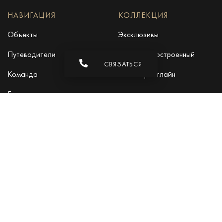
НАВИГАЦИЯ
КОЛЛЕКЦИЯ
Объекты
Эксклюзивы
Путеводители
Недавно Построенный
СВЯЗАТЬСЯ
Команда
Пляж Фронтлайн
Блог
Карьера
СВЯЗАТЬСЯ
info@drumelia.com
+34 952 766 950
Офис штаб-квартиры компании Drumelia