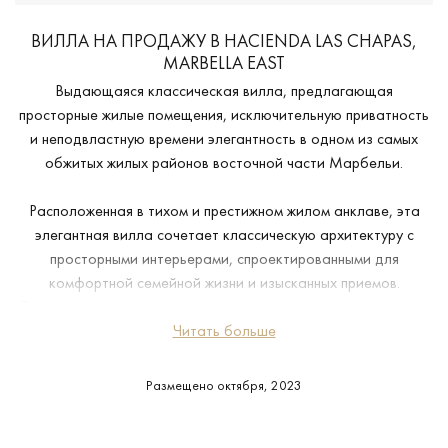
ВИЛЛА НА ПРОДАЖУ В HACIENDA LAS CHAPAS,
MARBELLA EAST
Выдающаяся классическая вилла, предлагающая
просторные жилые помещения, исключительную приватность
и неподвластную времени элегантность в одном из самых
обжитых жилых районов восточной части Марбельи.
Расположенная в тихом и престижном жилом анклаве, эта
элегантная вилла сочетает классическую архитектуру с
просторными интерьерами, спроектированными для
комфортной семейной жизни и изысканных приемов.
Торжественный входной холл открывает доступ к прекрасно
пропорциональным гостиным, формальной столовой,
Читать больше
частному кабинету и хорошо оборудованной кухне — все эти
помещения наполнены естественным светом и объединены
Размещено октября, 2023
практичной, плавной планировкой.