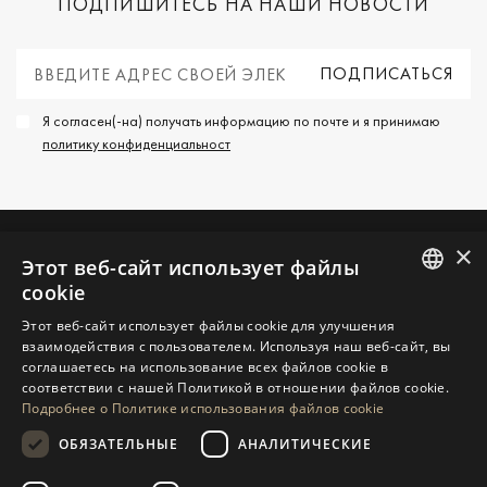
ПОДПИШИТЕСЬ НА НАШИ НОВОСТИ
Я согласен(-на) получать информацию по почте и я принимаю
политику конфиденциальност
×
Этот веб-сайт использует файлы
СВЯЖИТЕСЬ С НАМИ
cookie
ENGLISH
Этот веб-сайт использует файлы cookie для улучшения
ЗАПРОСИТЬ ДОПОЛНИТЕЛЬНУЮ
взаимодействия с пользователем. Используя наш веб-сайт, вы
SPANISH
ИНФОРМАЦИЮ
соглашаетесь на использование всех файлов cookie в
соответствии с нашей Политикой в ​​отношении файлов cookie.
GERMAN
СООБЩИТЕ НАМ
Подробнее о Политике использования файлов cookie
RUSSIAN
ОБЯЗАТЕЛЬНЫЕ
АНАЛИТИЧЕСКИЕ
SWEDISH