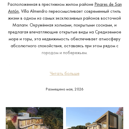
Расположенная в престижном жилом районе
Pinares de San
Antón
, Villa Almendro переосмысливает современный стиль
жизни в одном из самых эксклюзивных районов восточной
Малаги. Окружённая холмами, покрытыми соснами, и
предлагая впечатляющие открытые виды на Средиземное
море и горы, эта недвижимость обеспечивает атмосферу
абсолютного спокойствия, оставаясь при этом рядом с
городом и побережьем.
Вилла распределена на трёх уровнях и предлагает около
450 м² застроенной площади, спроектированной для
Читать больше
сочетания простора, функциональности и элегантности. В
доме предусмотрено пять тщательно продуманных спален,
Размещено мая, 2026
обеспечивающих комфорт и приватность, а также четыре
ванные комнаты en suite, две дополнительные полноценные
ванные комнаты и гостевой туалет, создавая практичную и
сбалансированную планировку как для семейной жизни, так
и для приёма гостей.