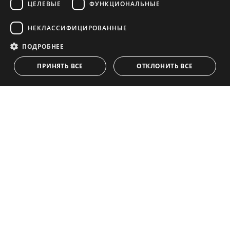
ЦЕЛЕВЫЕ
ФУНКЦИОНАЛЬНЫЕ
НАВИГАЦИЯ
КОЛЛЕКЦИЯ
FRENCH
POLISH
Объекты
Эксклюзивы
НЕКЛАССИФИЦИРОВАННЫЕ
NORWEGIAN
Путеводители
Недавно Построенный
ПОДРОБНЕЕ
СВЯЗАТЬСЯ
DUTCH
Команда
Пляж Фронтлайн
ПРИНЯТЬ ВСЕ
ОТКЛОНИТЬ ВСЕ
Блог
Карьера
СВЯЗАТЬСЯ
info@drumelia.com
+34 952 766 950
Офис штаб-квартиры компании Drumelia
Centro de Negocios Puerta de Banus