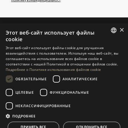
×
Этот веб-сайт использует файлы
СВЯЖИТЕСЬ С НАМИ
cookie
ENGLISH
Этот веб-сайт использует файлы cookie для улучшения
ЗАПРОСИТЬ ДОПОЛНИТЕЛЬНУЮ
взаимодействия с пользователем. Используя наш веб-сайт, вы
SPANISH
ИНФОРМАЦИЮ
соглашаетесь на использование всех файлов cookie в
соответствии с нашей Политикой в ​​отношении файлов cookie.
GERMAN
СООБЩИТЕ НАМ
Подробнее о Политике использования файлов cookie
RUSSIAN
ОБЯЗАТЕЛЬНЫЕ
АНАЛИТИЧЕСКИЕ
SWEDISH
ЦЕЛЕВЫЕ
ФУНКЦИОНАЛЬНЫЕ
НАВИГАЦИЯ
КОЛЛЕКЦИЯ
FRENCH
POLISH
Объекты
Эксклюзивы
НЕКЛАССИФИЦИРОВАННЫЕ
NORWEGIAN
Путеводители
Недавно Построенный
ПОДРОБНЕЕ
СВЯЗАТЬСЯ
DUTCH
Команда
Пляж Фронтлайн
ПРИНЯТЬ ВСЕ
ОТКЛОНИТЬ ВСЕ