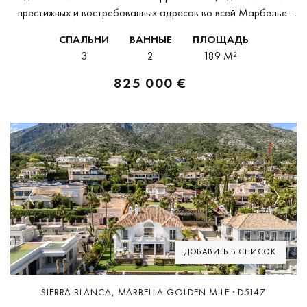
престижных и востребованных адресов во всей Марбелье.
Эти элегантные апартаменты расположены в Condado de
СПАЛЬНИ
ВАННЫЕ
ПЛОЩАДЬ
Sierra Blanca — приватном закрытом комплексе с
3
2
189 M²
круглосуточной...
825 000 €
Previous
Next
ДОБАВИТЬ В СПИСОК
SIERRA BLANCA, MARBELLA GOLDEN MILE · D5147