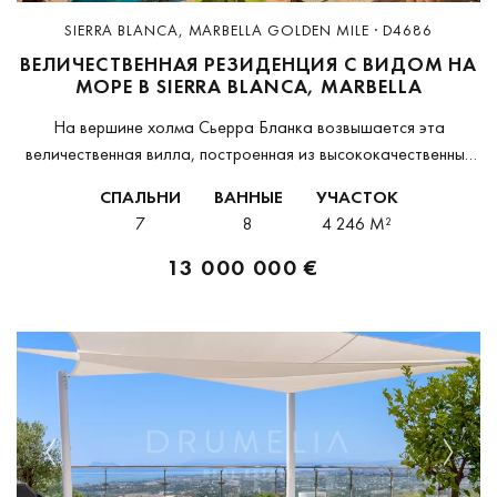
SIERRA BLANCA, MARBELLA GOLDEN MILE · D4686
ВЕЛИЧЕСТВЕННАЯ РЕЗИДЕНЦИЯ С ВИДОМ НА
МОРЕ В SIERRA BLANCA, MARBELLA
На вершине холма Сьерра Бланка возвышается эта
величественная вилла, построенная из высококачественных
материалов и украшенная вручную созданными элементами
СПАЛЬНИ
ВАННЫЕ
УЧАСТОК
декора. Архитектура сочетает андалузские традиции с
7
8
4 246 M²
современным стилем, а панорамный вид охватывает...
13 000 000 €
Previous
Next