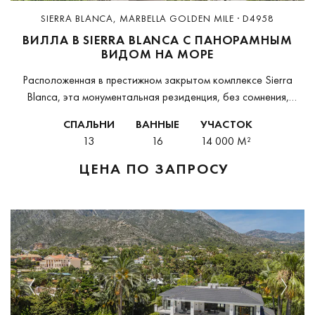
SIERRA BLANCA, MARBELLA GOLDEN MILE · D4958
ВИЛЛА В SIERRA BLANCA С ПАНОРАМНЫМ
ВИДОМ НА МОРЕ
Расположенная в престижном закрытом комплексе Sierra
Blanca, эта монументальная резиденция, без сомнения,
является самой выдающейся частной виллой на знаменитой
СПАЛЬНИ
ВАННЫЕ
УЧАСТОК
Золотой Миле Марбельи — и, возможно, одной из самых
13
16
14 000 M²
впечатляющих во...
ЦЕНА ПО ЗАПРОСУ
Previous
Next