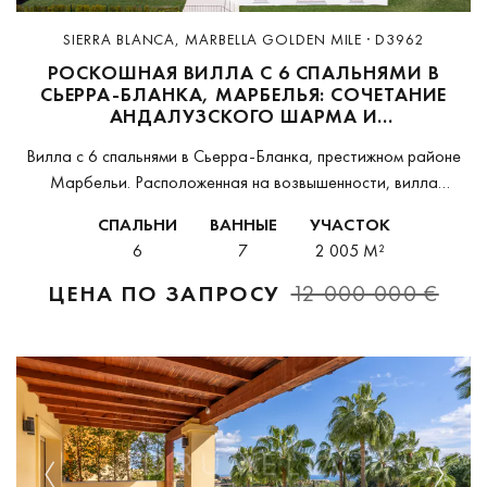
SIERRA BLANCA, MARBELLA GOLDEN MILE · D3962
РОСКОШНАЯ ВИЛЛА С 6 СПАЛЬНЯМИ В
СЬЕРРА-БЛАНКА, МАРБЕЛЬЯ: СОЧЕТАНИЕ
АНДАЛУЗСКОГО ШАРМА И
СКАНДИНАВСКОЙ ЭЛЕГАНТНОСТИ
Вилла с 6 спальнями в Сьерра-Бланка, престижном районе
Марбельи. Расположенная на возвышенности, вилла
предлагает потрясающие виды на горный массив Сьерра-
СПАЛЬНИ
ВАННЫЕ
УЧАСТОК
Бланка и Средиземное море. Сьерра-Бланка известна своей
6
7
2 005 M²
роскошной недвижимостью и спокойной...
ЦЕНА ПО ЗАПРОСУ
12 000 000 €