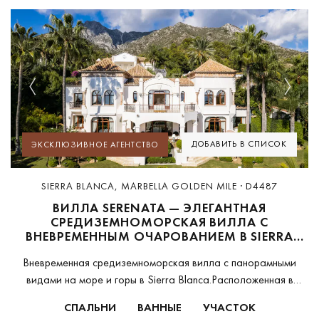
Previous
Next
ДОБАВИТЬ В СПИСОК
ЭКСКЛЮЗИВНОЕ АГЕНТСТВО
SIERRA BLANCA, MARBELLA GOLDEN MILE · D4487
ВИЛЛА SERENATA — ЭЛЕГАНТНАЯ
СРЕДИЗЕМНОМОРСКАЯ ВИЛЛА С
ВНЕВРЕМЕННЫМ ОЧАРОВАНИЕМ В SIERRA
BLANCA, НА ЗОЛОТОЙ МИЛЕ МАРБЕЛЬИ
Вневременная средиземноморская вилла с панорамными
видами на море и горы в Sierra Blanca.Расположенная в
эксклюзивном охраняемом закрытом комплексе Sierra Blanca
СПАЛЬНИ
ВАННЫЕ
УЧАСТОК
над Золотой Милей Марбельи, эта элегантная вилла в