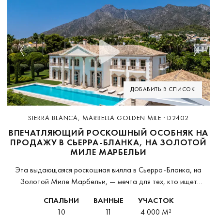
Previous
Next
ДОБАВИТЬ В СПИСОК
SIERRA BLANCA, MARBELLA GOLDEN MILE · D2402
ВПЕЧАТЛЯЮЩИЙ РОСКОШНЫЙ ОСОБНЯК НА
ПРОДАЖУ В СЬЕРРА-БЛАНКА, НА ЗОЛОТОЙ
МИЛЕ МАРБЕЛЬИ
Эта выдающаяся роскошная вилла в Сьерра-Бланка, на
Золотой Миле Марбельи, — мечта для тех, кто ищет
идеальный особняк в этом всемирно известном
СПАЛЬНИ
ВАННЫЕ
УЧАСТОК
урбанизированном комплексе. Сочетая выразительную
10
11
4 000 M²
архитектуру со средиземноморским окружением,...