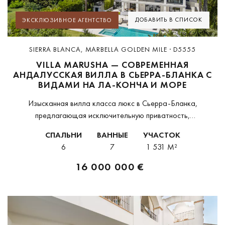
ДОБАВИТЬ В СПИСОК
ЭКСКЛЮЗИВНОЕ АГЕНТСТВО
SIERRA BLANCA, MARBELLA GOLDEN MILE · D5555
VILLA MARUSHA — СОВРЕМЕННАЯ
АНДАЛУССКАЯ ВИЛЛА В СЬЕРРА-БЛАНКА С
ВИДАМИ НА ЛА-КОНЧА И МОРЕ
Изысканная вилла класса люкс в Сьерра-Бланка,
предлагающая исключительную приватность,
оздоровительную инфраструктуру и элегантный образ жизни
СПАЛЬНИ
ВАННЫЕ
УЧАСТОК
в одном из самых престижных закрытых сообществ
6
7
1 531 M²
Марбельи.Эта великолепная вилла расположена в одном из
наиболее...
16 000 000 €