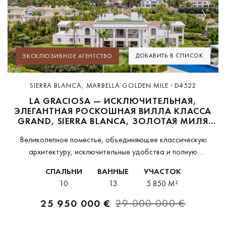
Previous
Next
ДОБАВИТЬ В СПИСОК
ЭКСКЛЮЗИВНОЕ АГЕНТСТВО
SIERRA BLANCA, MARBELLA GOLDEN MILE · D4522
LA GRACIOSA — ИСКЛЮЧИТЕЛЬНАЯ,
ЭЛЕГАНТНАЯ РОСКОШНАЯ ВИЛЛА КЛАССА
GRAND, SIERRA BLANCA, ЗОЛОТАЯ МИЛЯ
МАРБЕЛЬИ
Великолепное поместье, объединяющее классическую
архитектуру, исключительные удобства и полную
приватность в одном из самых престижных жилых районов
СПАЛЬНИ
ВАННЫЕ
УЧАСТОК
Марбельи.Этот выдающийся особняк воплощает
10
13
5 850 M²
вневременную элегантность, сочетая величественную
классическую архитектуру с роскошным современным...
25 950 000 €
29 000 000 €