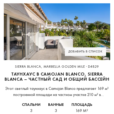
Previous
Next
ДОБАВИТЬ В СПИСОК
SIERRA BLANCA, MARBELLA GOLDEN MILE · D4829
ТАУНХАУС В CAMOJAN BLANCO, SIERRA
BLANCA – ЧАСТНЫЙ САД И ОБЩИЙ БАССЕЙН
Этот светлый таунхаус в Camojan Blanco предлагает 169 м²
построенной площади на частном участке 210 м² в
спокойном жилом районе Сьерра-Бланка. На первом уровне
СПАЛЬНИ
ВАННЫЕ
ПЛОЩАДЬ
расположен открытый гостиный и обеденный зал...
3
3
169 M²