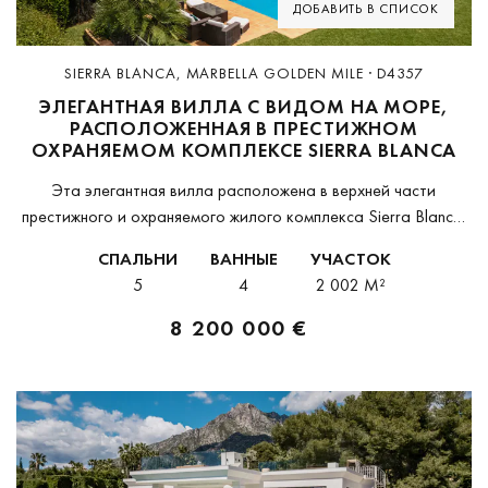
ДОБАВИТЬ В СПИСОК
SIERRA BLANCA, MARBELLA GOLDEN MILE · D4357
ЭЛЕГАНТНАЯ ВИЛЛА С ВИДОМ НА МОРЕ,
РАСПОЛОЖЕННАЯ В ПРЕСТИЖНОМ
ОХРАНЯЕМОМ КОМПЛЕКСЕ SIERRA BLANCA
Эта элегантная вилла расположена в верхней части
престижного и охраняемого жилого комплекса Sierra Blanca.
Просторные интерьеры, высококачественные отделочные
СПАЛЬНИ
ВАННЫЕ
УЧАСТОК
материалы и прекрасно ухоженные зоны на участке создают
5
4
2 002 M²
атмосферу уюта и роскоши....
8 200 000 €