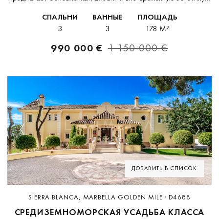
одном из самых эксклюзивных районов Марбельи.
СПАЛЬНИ
ВАННЫЕ
ПЛОЩАДЬ
Расположение в Сьерра-Бланка, на Золотой Миле, сочетает
3
3
178 M²
тишину,...
990 000 €
1 150 000 €
Previous
Next
ДОБАВИТЬ В СПИСОК
SIERRA BLANCA, MARBELLA GOLDEN MILE · D4688
СРЕДИЗЕМНОМОРСКАЯ УСАДЬБА КЛАССА