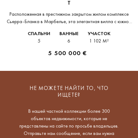
T
Расположенная в престижном закрытом жилом комплексе
Сьерра-Бланка в Марбелье, эта элегантная вилла с южной
ориентацией предлагает неподвластную времени
СПАЛЬНИ
ВАННЫЕ
УЧАСТОК
архитектуру, уединение и великолепные виды на море и горы.
5
6
1 102 M²
Расположенная на просторном...
5 500 000 €
НЕ МОЖЕТЕ НАЙТИ ТО, ЧТО
ИЩЕТЕ?
В нашей частной коллекции более 300
объектов недвижимости, которые не
представлены на сайте по просьбе владельцев.
Отправьте нам сообщение, если вам нужна