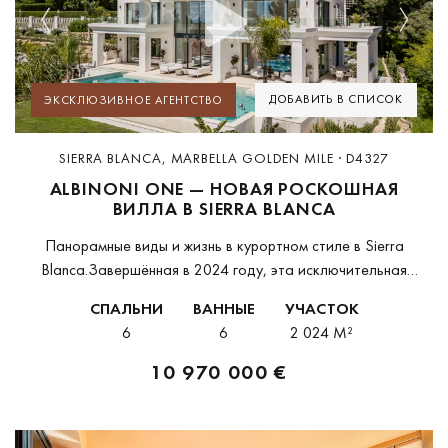
Previous
Next
ДОБАВИТЬ В СПИСОК
ЭКСКЛЮЗИВНОЕ АГЕНТСТВО
SIERRA BLANCA, MARBELLA GOLDEN MILE · D4327
ALBINONI ONE — НОВАЯ РОСКОШНАЯ
ВИЛЛА В SIERRA BLANCA
Панорамные виды и жизнь в курортном стиле в Sierra
Blanca.Завершённая в 2024 году, эта исключительная
современная вилла занимает привилегированное положение
СПАЛЬНИ
ВАННЫЕ
УЧАСТОК
в престижном закрытом комплексе Sierra Blanca, предлагая
6
6
2 024 M²
панорамные виды на...
10 970 000 €