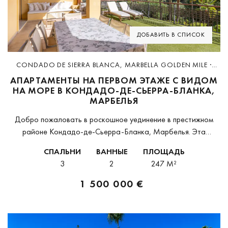
Previous
Next
ДОБАВИТЬ В СПИСОК
CONDADO DE SIERRA BLANCA, MARBELLA GOLDEN MILE ·
D3638
АПАРТАМЕНТЫ НА ПЕРВОМ ЭТАЖЕ С ВИДОМ
НА МОРЕ В КОНДАДО-ДЕ-СЬЕРРА-БЛАНКА,
МАРБЕЛЬЯ
Добро пожаловать в роскошное уединение в престижном
районе Кондадо-де-Сьерра-Бланка, Марбелья. Эта
изысканная квартира на первом этаже предлагает
СПАЛЬНИ
ВАННЫЕ
ПЛОЩАДЬ
непревзойденные виды на сверкающее море, обещая образ
3
2
247 M²
жизни в спокойствии и элегантности.Площадь этой...
1 500 000 €