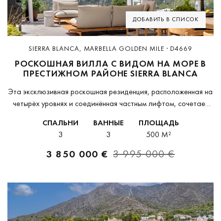
ДОБАВИТЬ В СПИСОК
SIERRA BLANCA, MARBELLA GOLDEN MILE · D4669
РОСКОШНАЯ ВИЛЛА С ВИДОМ НА МОРЕ В
ПРЕСТИЖНОМ РАЙОНЕ SIERRA BLANCA
Эта эксклюзивная роскошная резиденция, расположенная на
четырёх уровнях и соединённая частным лифтом, сочетает
современный дизайн с изысканными архитектурными
СПАЛЬНИ
ВАННЫЕ
ПЛОЩАДЬ
деталями, создавая утончённый и приватный стиль жизни.
3
3
500 M²
Находится у подножия горы Ла...
3 850 000 €
3 995 000 €