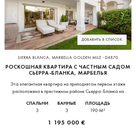
Previous
Next
ДОБАВИТЬ В СПИСОК
SIERRA BLANCA, MARBELLA GOLDEN MILE · D4870
РОСКОШНАЯ КВАРТИРА С ЧАСТНЫМ САДОМ
СЬЕРРА-БЛАНКА, МАРБЕЛЬЯ
Эта элегантная квартира на приподнятом первом этаже
расположена в престижном районе Сьерра-Бланка на
знаменитой Золотой Миле Марбельи и предлагает
СПАЛЬНИ
ВАННЫЕ
ПЛОЩАДЬ
исключительное сочетание комфорта, приватности и
3
3
190 M²
изысканного образа жизни. Площадь застройки составляет...
1 195 000 €