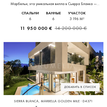
Марбельи, эта уникальная вилла в Сьерра Бланка —
настоящая архитектурная жемчужина в сердце Золотой
СПАЛЬНИ
ВАННЫЕ
УЧАСТОК
Мили. Окружённая пышными садами и величественными
6
6
3 196 M²
пальмами, вилла предлагает...
11 950 000 €
14 200 000 €
Previous
Next
ДОБАВИТЬ В СПИСОК
SIERRA BLANCA, MARBELLA GOLDEN MILE · D4371