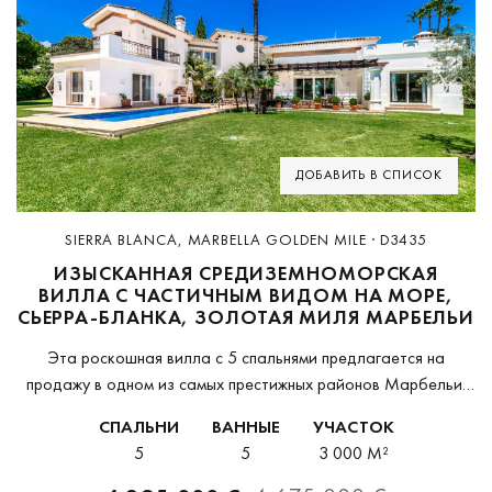
Previous
Next
ДОБАВИТЬ В СПИСОК
SIERRA BLANCA, MARBELLA GOLDEN MILE · D3435
ИЗЫСКАННАЯ СРЕДИЗЕМНОМОРСКАЯ
ВИЛЛА С ЧАСТИЧНЫМ ВИДОМ НА МОРЕ,
СЬЕРРА-БЛАНКА, ЗОЛОТАЯ МИЛЯ МАРБЕЛЬИ
Эта роскошная вилла с 5 спальнями предлагается на
продажу в одном из самых престижных районов Марбельи,
Сьерра-Бланка. Закрытый жилой комплекс с круглосуточной
СПАЛЬНИ
ВАННЫЕ
УЧАСТОК
охраной расположен всего в нескольких минутах езды от...
5
5
3 000 M²