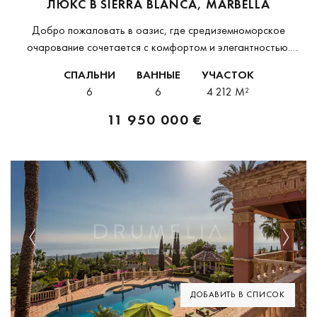
ЛЮКС В SIERRA BLANCA, MARBELLA
Добро пожаловать в оазис, где средиземноморское
очарование сочетается с комфортом и элегантностью.
Расположенная в элитном закрытом сообществе Сьерра
СПАЛЬНИ
ВАННЫЕ
УЧАСТОК
Бланка, эта резиденция является образцом утончённого
6
6
4 212 M²
вкуса. Владение площадью более 4 200...
11 950 000 €
Previous
Next
ДОБАВИТЬ В СПИСОК