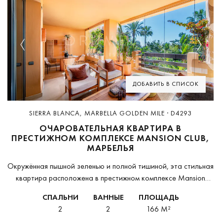
Previous
Next
ДОБАВИТЬ В СПИСОК
SIERRA BLANCA, MARBELLA GOLDEN MILE · D4293
ОЧАРОВАТЕЛЬНАЯ КВАРТИРА В
ПРЕСТИЖНОМ КОМПЛЕКСЕ MANSION CLUB,
МАРБЕЛЬЯ
Окружённая пышной зеленью и полной тишиной, эта стильная
квартира расположена в престижном комплексе Mansion
Club, прямо на знаменитой Золотой Миле Марбельи. В
СПАЛЬНИ
ВАННЫЕ
ПЛОЩАДЬ
квартире две просторные спальни, каждая со своей ванной...
2
2
166 M²