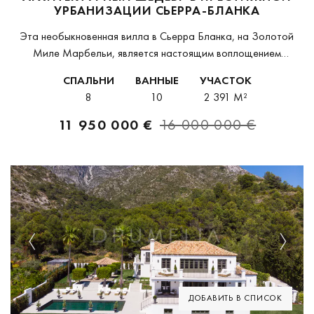
УРБАНИЗАЦИИ СЬЕРРА-БЛАНКА
Эта необыкновенная вилла в Сьерра Бланка, на Золотой
Миле Марбельи, является настоящим воплощением
элегантности и эксклюзивности. Спроектированная с
СПАЛЬНИ
ВАННЫЕ
УЧАСТОК
неподвластной времени изысканностью, она предлагает
8
10
2 391 M²
захватывающие дух средиземноморские виды и
исключительный опыт...
11 950 000 €
16 000 000 €
Previous
Next
ДОБАВИТЬ В СПИСОК