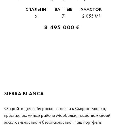
в одном из самых привилегированных районов Марбельи.
СПАЛЬНИ
ВАННЫЕ
УЧАСТОК
Эксклюзивный район Сьерра-Бланка расположен у подножия
6
7
2 055 M²
легендарной...
8 495 000 €
SIERRA BLANCA
Откройте для себя роскошь жизни в Сьерра-Бланка,
престижном жилом районе Марбельи, известном своей
эксклюзивностью и безопасностью. Наш портфель