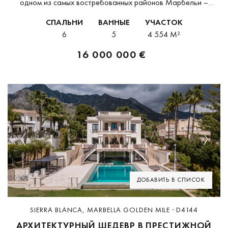
одном из самых востребованных районов Марбельи –
Сьерра-Бланка, который считается одной из самых
СПАЛЬНИ
ВАННЫЕ
УЧАСТОК
эксклюзивных жилых зон региона. Это великолепное
6
5
4 554 M²
имущество, на данный момент завершённое...
16 000 000 €
Previous
Next
ДОБАВИТЬ В СПИСОК
SIERRA BLANCA, MARBELLA GOLDEN MILE · D4144
АРХИТЕКТУРНЫЙ ШЕДЕВР В ПРЕСТИЖНОЙ