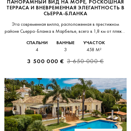
ПАНОРАМНЫЙ ВИД НА МОРЕ, РОСКОШНАЯ
ТЕРРАСА И ВНЕВРЕМЕННАЯ ЭЛЕГАНТНОСТЬ В
СЬЕРРА-БЛАНКА
Эта современная вилла, расположенная в престижном
районе Сьерра-Бланка в Марбелье, всего в 1,8 км от пляжей
Золотой Мили, предлагает панорамный вид на море с
СПАЛЬНИ
ВАННЫЕ
УЧАСТОК
каждого уровня и роскошь в каждой...
4
3
458 M²
3 500 000 €
3 650 000 €
Previous
Next