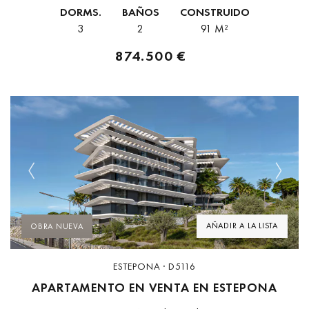
distancia a pie del casco antiguo y a un corto...
DORMS.
BAÑOS
CONSTRUIDO
3
2
91 M²
874.500 €
Previous
Next
AÑADIR A LA LISTA
OBRA NUEVA
ESTEPONA · D5116
APARTAMENTO EN VENTA EN ESTEPONA