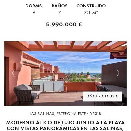
Bahía, Estepona. Este galardonado complejo de cinco estrellas
DORMS.
BAÑOS
CONSTRUIDO
en primera línea de...
6
7
721 M²
5.990.000 €
Previous
Next
AÑADIR A LA LISTA
LAS SALINAS, ESTEPONA ESTE · D3318
MODERNO ÁTICO DE LUJO JUNTO A LA PLAYA
CON VISTAS PANORÁMICAS EN LAS SALINAS,