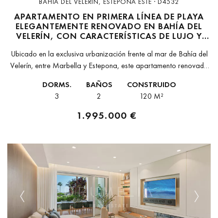
BAHÍA DEL VELERÍN, ESTEPONA ESTE · D4532
APARTAMENTO EN PRIMERA LÍNEA DE PLAYA
ELEGANTEMENTE RENOVADO EN BAHÍA DEL
VELERÍN, CON CARACTERÍSTICAS DE LUJO Y
VISTAS AL MAR.
Ubicado en la exclusiva urbanización frente al mar de Bahía del
Velerín, entre Marbella y Estepona, este apartamento renovado
con estilo ofrece la combinación perfecta de elegancia costera y
DORMS.
BAÑOS
CONSTRUIDO
confort...
3
2
120 M²
1.995.000 €
Previous
Next