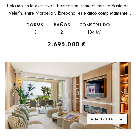
Ubicado en la exclusiva urbanización frente al mar de Bahía del
Velerín, entre Marbella y Estepona, este ático completamente
renovado ofrece una combinación inigualable de lujo moderno y
DORMS.
BAÑOS
CONSTRUIDO
estilo de...
3
2
134 M²
2.695.000 €
Previous
Next
AÑADIR A LA LISTA