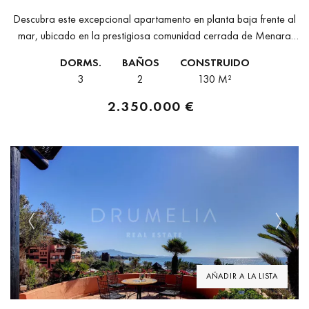
DE LUJO EN MENARA BEACH.
Descubra este excepcional apartamento en planta baja frente al
mar, ubicado en la prestigiosa comunidad cerrada de Menara
Beach, situada entre Marbella y Estepona, en la codiciada
DORMS.
BAÑOS
CONSTRUIDO
Nueva Milla de...
3
2
130 M²
2.350.000 €
Previous
Next
AÑADIR A LA LISTA