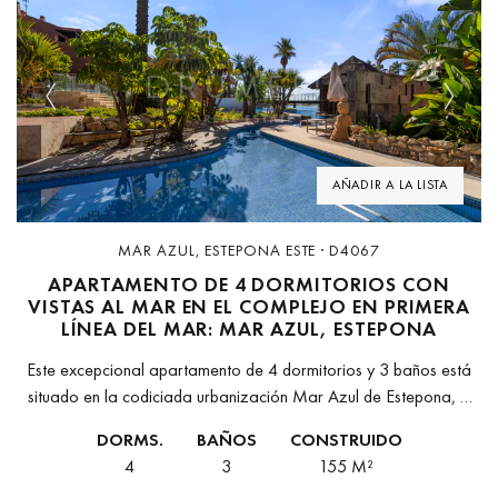
Previous
Next
AÑADIR A LA LISTA
MAR AZUL, ESTEPONA ESTE · D4067
APARTAMENTO DE 4 DORMITORIOS CON
VISTAS AL MAR EN EL COMPLEJO EN PRIMERA
LÍNEA DEL MAR: MAR AZUL, ESTEPONA
Este excepcional apartamento de 4 dormitorios y 3 baños está
situado en la codiciada urbanización Mar Azul de Estepona, a
pocos pasos de la playa. Con 155 m² construidos y...
DORMS.
BAÑOS
CONSTRUIDO
4
3
155 M²