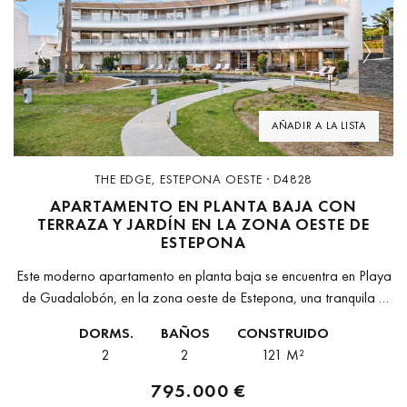
Previous
Next
AÑADIR A LA LISTA
THE EDGE, ESTEPONA OESTE · D4828
APARTAMENTO EN PLANTA BAJA CON
TERRAZA Y JARDÍN EN LA ZONA OESTE DE
ESTEPONA
Este moderno apartamento en planta baja se encuentra en Playa
de Guadalobón, en la zona oeste de Estepona, una tranquila y
consolidada área costera reconocida por su vegetación,
DORMS.
BAÑOS
CONSTRUIDO
privacidad y...
2
2
121 M²
795.000 €