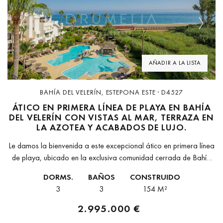
Previous
Next
AÑADIR A LA LISTA
BAHÍA DEL VELERÍN, ESTEPONA ESTE · D4527
ÁTICO EN PRIMERA LÍNEA DE PLAYA EN BAHÍA
DEL VELERÍN CON VISTAS AL MAR, TERRAZA EN
LA AZOTEA Y ACABADOS DE LUJO.
Le damos la bienvenida a este excepcional ático en primera línea
de playa, ubicado en la exclusiva comunidad cerrada de Bahía
del Velerín, idealmente situada entre Marbella y Estepona en...
DORMS.
BAÑOS
CONSTRUIDO
3
3
154 M²
2.995.000 €