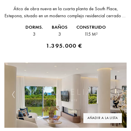
Ático de obra nueva en la cuarta planta de South Place,
Estepona, situado en un moderno complejo residencial cerrado en
el sector de Las Mesas. La vivienda ofrece 114,75 m²...
DORMS.
BAÑOS
CONSTRUIDO
3
3
115 M²
1.395.000 €
Previous
Next
AÑADIR A LA LISTA