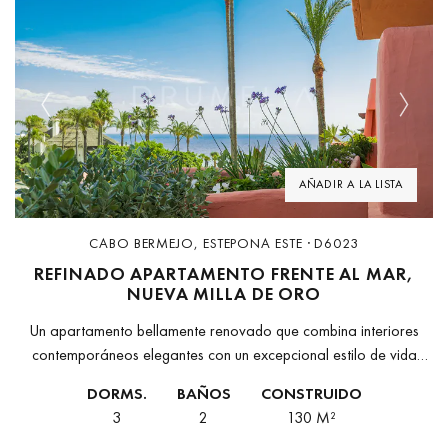
Previous
Next
AÑADIR A LA LISTA
CABO BERMEJO, ESTEPONA ESTE · D6023
REFINADO APARTAMENTO FRENTE AL MAR,
NUEVA MILLA DE ORO
Un apartamento bellamente renovado que combina interiores
contemporáneos elegantes con un excepcional estilo de vida
frente al mar.Este apartamento, reinventado con gran belleza,
DORMS.
BAÑOS
CONSTRUIDO
ofrece una combinación fluida de sofisticación moderna...
3
2
130 M²