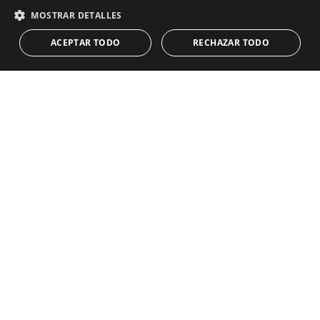
Guías
Obra Nueva
MOSTRAR DETALLES
CONTACTO
Equipo
Primera línea de playa
ACEPTAR TODO
RECHAZAR TODO
Blog
Empleo
CONTACTO
info@drumelia.com
+34 952 766 950
Oficina central de Drumelia
Centro de Negocios Puerta de Banus
Edificio B, Local 11
29660 Marbella
+34 952 766 950