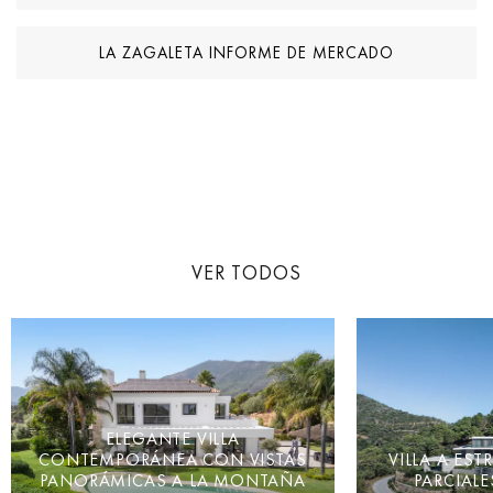
LA ZAGALETA INFORME DE MERCADO
VER TODOS
ELEGANTE VILLA
CONTEMPORÁNEA CON VISTAS
VILLA A ES
PANORÁMICAS A LA MONTAÑA
PARCIALE