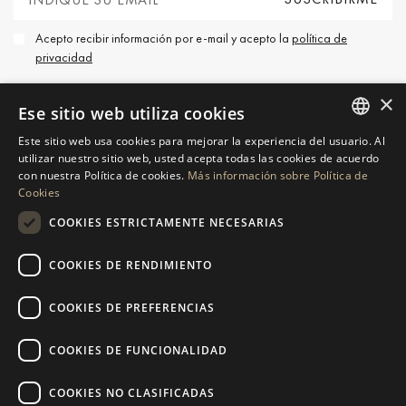
Acepto recibir información por e-mail y acepto la
política de
privacidad
×
Ese sitio web utiliza cookies
Este sitio web usa cookies para mejorar la experiencia del usuario. Al
ENGLISH
utilizar nuestro sitio web, usted acepta todas las cookies de acuerdo
PÓNGASE EN CONTACTO
con nuestra Política de cookies.
Más información sobre Política de
SPANISH
Cookies
GERMAN
SOLICITAR MÁS INFORMACIÓN
COOKIES ESTRICTAMENTE NECESARIAS
RUSSIAN
COOKIES DE RENDIMIENTO
ENVÍENOS UN MENSAJE
SWEDISH
COOKIES DE PREFERENCIAS
FRENCH
POLISH
COOKIES DE FUNCIONALIDAD
NAVEGACIÓN
COLECCIÓN
NORWEGIAN
Propiedades
Exclusivas
COOKIES NO CLASIFICADAS
DUTCH