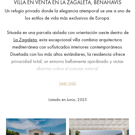
VILLA EN VENTA EN LA ZAGALETA, BENAHAVIS
Un refugio privado donde la elegancia atemporal se une a uno de
los estilos de vida más exclusivos de Europa.
Situada en una parcela aislada con orientación oeste dentro de
La Zagaleta
, esta excepcional villa combina arquitectura
mediterránea con sofisticados interiores contemporáneos.
Diseñada con los más altos estándares, la residencia ofrece
privacidad total, un entorno bellamente ajardinado y vistas
abiertas sobre el paisaje natural.
La vivienda cuenta con seis dormitorios y una colección de
Leer más
elegantes espacios de estar y entretenimiento, que incluyen un
salón de planta abierta, cocina gourmet y múltiples zonas de
Listado en Junio, 2025
comedor interiores y exteriores. Maderas cuidadosamente
seleccionadas, mármol y acabados a medida crean un ambiente
refinado en toda la casa, fusionando calidez con un lujo discreto.
Una gama de comodidades de estilo de vida eleva aún más la