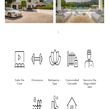
propiedad, incluyendo bodega, sala de cine, bar, gimnasio, sauna
y alojamiento para el personal. En el exterior, jardines maduros
rodean una piscina infinita climatizada y amplias terrazas
diseñadas para disfrutar durante todo el año.
Ubicada dentro de la prestigiosa comunidad cerrada de La
Zagaleta, los residentes disfrutan de seguridad 24 horas, campos
de golf privados, un centro ecuestre y una de las direcciones más
codiciadas de Marbella.
Sala De
Gimnasio
Balneario -
Comunidad
Servicio De
Cine
Spa
Cerrada
Seguridad
24h