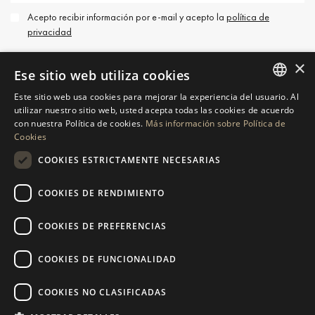
Acepto recibir información por e-mail y acepto la
política de
privacidad
×
Ese sitio web utiliza cookies
Este sitio web usa cookies para mejorar la experiencia del usuario. Al
ENGLISH
utilizar nuestro sitio web, usted acepta todas las cookies de acuerdo
PÓNGASE EN CONTACTO
con nuestra Política de cookies.
Más información sobre Política de
SPANISH
Cookies
GERMAN
SOLICITAR MÁS INFORMACIÓN
COOKIES ESTRICTAMENTE NECESARIAS
RUSSIAN
COOKIES DE RENDIMIENTO
ENVÍENOS UN MENSAJE
SWEDISH
COOKIES DE PREFERENCIAS
FRENCH
POLISH
COOKIES DE FUNCIONALIDAD
NAVEGACIÓN
COLECCIÓN
NORWEGIAN
Propiedades
Exclusivas
COOKIES NO CLASIFICADAS
DUTCH