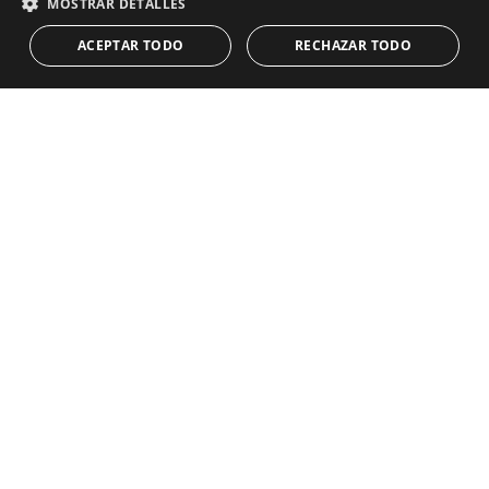
Guías
Obra Nueva
MOSTRAR DETALLES
CONTACTO
Equipo
Primera línea de playa
ACEPTAR TODO
RECHAZAR TODO
Blog
Empleo
CONTACTO
info@drumelia.com
+34 952 766 950
Oficina central de Drumelia
Centro de Negocios Puerta de Banus
Edificio B, Local 11
29660 Marbella
+34 952 766 950
info@drumelia.com