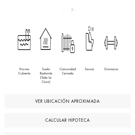
todo el día. Las especificaciones de alta calidad reflejan la
calidad que esperaría de un proyecto de este tipo, con encimeras
de cuarzo, electrodomésticos empotrados y luces
LED
integradas.
En los baños, la elegancia del porcelánico de gran formato
refleja nuestra apuesta global por la calidad y el diseño.
Piscina
Suelo
Comunidad
Sauna
Gimnasio
Cubierta
Radiante
Cerrada
(toda La
Casa)
VER UBICACIÓN APROXIMADA
CALCULAR HIPOTECA