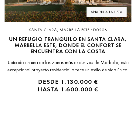
AÑADIR A LA LISTA
SANTA CLARA, MARBELLA ESTE · D0206
UN REFUGIO TRANQUILO EN SANTA CLARA,
MARBELLA ESTE, DONDE EL CONFORT SE
ENCUENTRA CON LA COSTA
Ubicado en una de las zonas más exclusivas de Marbella, este
excepcional proyecto residencial ofrece un estilo de vida único,
rodeado de elegancia, servicios premium y con fácil acceso a
DESDE
1.130.000 €
reconocidas tiendas de diseño y restaurantes gourmet.
HASTA
1.600.000 €
Perfectamente conectado mediante...