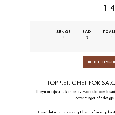
1 
SENGE
BAD
TOAL
3
3
1
BESTILL EN VIS
TOPPLEILIGHET FOR SAL
Et nytt prosjekt i utkanten av Marbella som best
forventninger når det gje
Området er fantastisk og tilbyr golfanlegg, førs