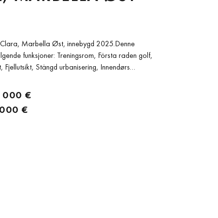
ta Clara, Marbella Øst, innebygd 2025.Denne
ølgende funksjoner: Treningsrom, Första raden golf,
 Fjellutsikt, Stängd urbanisering, Innendørs
olfutsikt, Utendørs basseng, Fasiliteter i nærheten,
Gulvvarme og Jacuzzi.
 000 €
 000 €