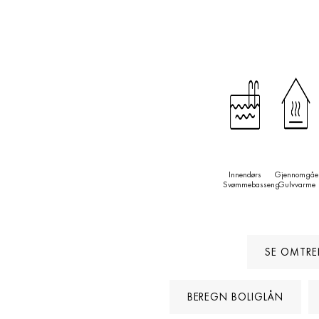
Innendørs
Gjennomgåe
Svømmebasseng
Gulvvarme
SE OMTRE
BEREGN BOLIGLÅN