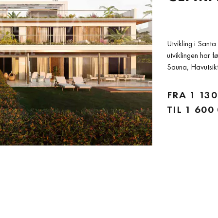
Utvikling i San
utviklingen har f
Sauna, Havutsikt,
svømmebasseng, G
Gjennomgående 
FRA
1 130
TIL
1 600