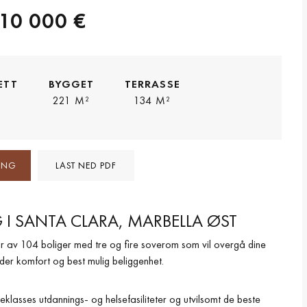
410 000 €
ETT
BYGGET
TERRASSE
221 M²
134 M²
NING
LAST NED PDF
G I SANTA CLARA, MARBELLA ØST
år av 104 boliger med tre og fire soverom som vil overgå dine
lder komfort og best mulig beliggenhet.
teklasses utdannings- og helsefasiliteter og utvilsomt de beste