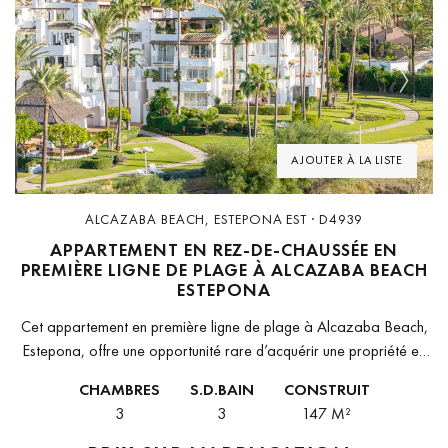
Previous
Next
AJOUTER À LA LISTE
ALCAZABA BEACH, ESTEPONA EST · D4939
APPARTEMENT EN REZ-DE-CHAUSSÉE EN
PREMIÈRE LIGNE DE PLAGE À ALCAZABA BEACH
ESTEPONA
Cet appartement en première ligne de plage à Alcazaba Beach,
Estepona, offre une opportunité rare d’acquérir une propriété en
bord de mer dans l’un des développements les plus prestigieux
CHAMBRES
S.D.BAIN
CONSTRUIT
de...
3
3
147 M²