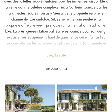
avec des toilettes supplémentaires pour les invités, est disponible à
la vente dans le célèbre complexe
Finca Cortesin
. Conçue par les
architectes réputés Torras y Sierra, cette propriété respire le
charme du luxe andalou. Située sur un terrain surélevé, la
propriété offre une vue imprenable sur la mer, alliant tradition et
luxe. La prestigieuse station balnéaire est connue pour son design
exquis et ses équipements haut de gamme, ce qui en fait un lieu
très convoité par les acheteurs les plus exigeants. La propriété est
située au sein d’une communauté fermée, offrant à la fois
tranquillité et commodité, avec un accès facile à des installations
Lisez la suite
de premier plan.
Listé Août, 2024
Cette propriété de 371 m² est située sur un terrain de 403 m² et
s’intègre parfaitement à son environnement méditerranéen. Son
design présente une architecture méditerranéenne captivante,
combinant harmonieusement des éléments andalous traditionnels
et des touches luxueuses. L’intérieur offre des espaces de vie
lumineux et des intérieurs sur mesure conçus avec une attention
méticuleuse aux détails, assurant l’élégance et le charme dans