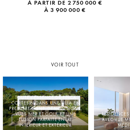
À PARTIR DE
2 750 000 €
Sierra, créateurs de l’Hôtel Finca Cortesin, le projet...
À
3 900 000 €
VOIR TOUT
TOUTE L'ESSENCE DE FINCA
CORTESIN DANS UNE VILLA EN
PREMIÈRE LIGNE: DESIGN SIGNÉ,
VUES MER ET GOLF, ET UNE
RÉSIDENCES
FUSION PARFAITE ENTRE
AVEC VUE ME
INTÉRIEUR ET EXTÉRIEUR.
MÉDI