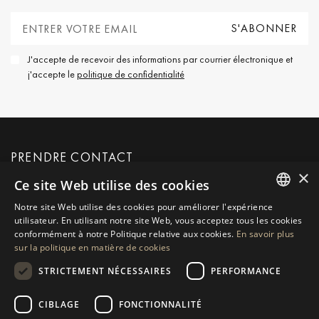
J'accepte de recevoir des informations par courrier électronique et
j'accepte le
politique de confidentialité
PRENDRE CONTACT
×
Ce site Web utilise des cookies
DEMANDER PLUS D'INFORMATIONS
Notre site Web utilise des cookies pour améliorer l'expérience
ENGLISH
utilisateur. En utilisant notre site Web, vous acceptez tous les cookies
conformément à notre Politique relative aux cookies.
En savoir plus
SPANISH
NOUS ENVOYER UN MESSAGE
sur la politique en matière de cookies
GERMAN
STRICTEMENT NÉCESSAIRES
PERFORMANCE
RUSSIAN
CIBLAGE
FONCTIONNALITÉ
NAVIGATION
COLLECTION
SWEDISH