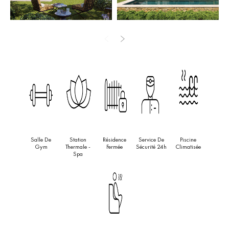
chaque coin. Trois chambres et trois salles de bains sereines, une
cuisine entièrement équipée, des salles à manger spacieuses et
des transitions fluides entre les espaces intérieurs et extérieurs
rehaussent le style de vie sans effort qu’il offre. La terrasse de 67
m² est parfaite pour se détendre et recevoir, ce qui renforce
l’attrait de la propriété.
Les espaces extérieurs sont conçus pour la détente et le
divertissement, avec des caractéristiques telles qu’un jardin privé
méticuleusement aménagé et une oasis de sérénité centrée autour
d’une piscine privée. Entourée d’une végétation luxuriante, la
Salle De
Station
Résidence
Service De
Piscine
propriété offre un cadre idéal pour les repas en plein air et les
Gym
Thermale -
Fermée
Sécurité 24h
Climatisée
activités de loisirs. Son emplacement au sein du complexe Finca
Spa
Cortesin est idéal pour les familles et les professionnels, à
proximité d’équipements de classe mondiale tels qu’un spa et un
clubhouse luxueux, un service de sécurité 24 heures sur 24 et un
ensemble d’installations de premier ordre.