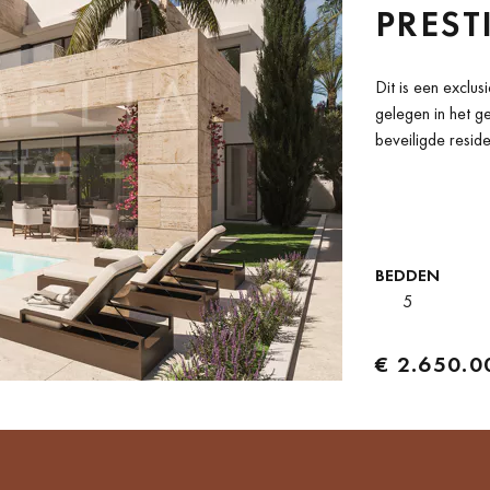
PREST
CAMP
Dit is een exclu
gelegen in het 
beveiligde resid
enkele minuten...
BEDDEN
5
€ 2.650.0