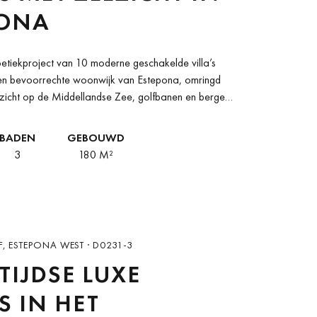
PONA
oetiekproject van 10 moderne geschakelde villa’s
 een bevoorrechte woonwijk van Estepona, omringd
tzicht op de Middellandse Zee, golfbanen en bergen.
BADEN
GEBOUWD
3
180 M²
, ESTEPONA WEST · D0231-3
TIJDSE LUXE
’S IN HET