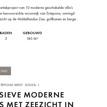
oetiekproject van 10 moderne geschakelde villa’s
 een bevoorrechte woonwijk van Estepona, omringd
tzicht op de Middellandse Zee, golfbanen en bergen.
BADEN
GEBOUWD
3
180 M²
0
OUWD
STEPONA WEST · D0256-1
SIEVE MODERNE
’S MET ZEEZICHT IN