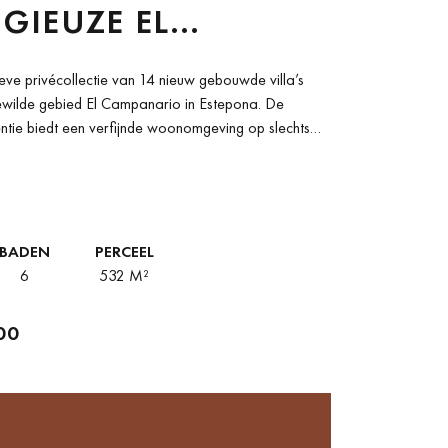
IGIEUZE EL
ANARIO, ESTEPONA
sieve privécollectie van 14 nieuw gebouwde villa’s
gewilde gebied El Campanario in Estepona. De
entie biedt een verfijnde woonomgeving op slechts
BADEN
PERCEEL
6
532 M²
00