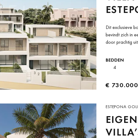
ESTE
Dit exclusieve b
bevindt zich in
door prachtig ui
Gelegen in een...
BEDDEN
4
€ 730.000
ESTEPONA GOLF
EIGEN
VILLA