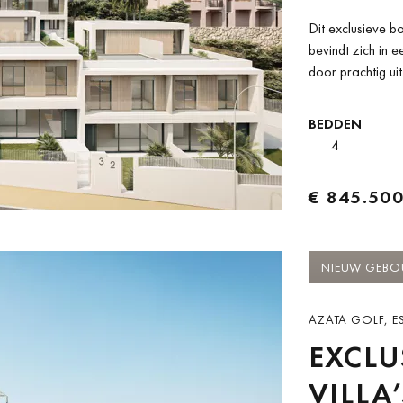
Dit exclusieve b
bevindt zich in
door prachtig ui
Gelegen in een...
BEDDEN
4
€ 845.50
NIEUW GEB
AZATA GOLF, E
EXCLU
VILLA