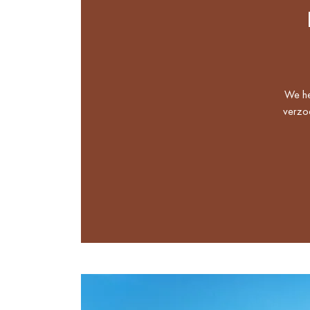
We he
verzoe