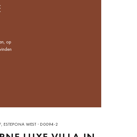
E
an, op
 vinden
, ESTEPONA WEST · D0094-2
NE LUXE VILLA IN