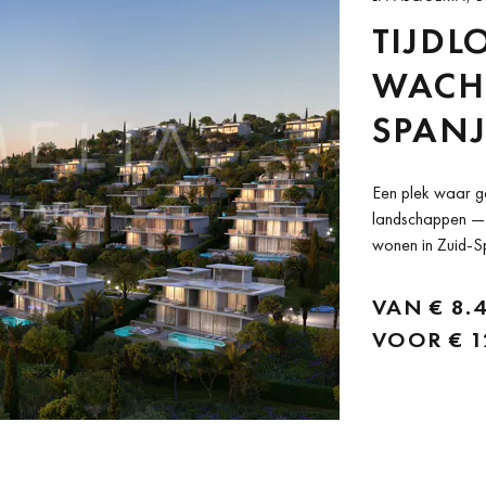
TIJDL
WACHT
SPANJ
Een plek waar 
landschappen — d
wonen in Zuid-S
tussen Automobil
uitzonderlijke ga
VAN
€ 8.
VOOR
€ 1