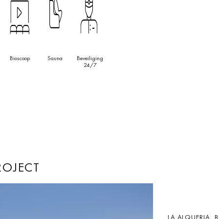
woning zal mensen met een onberispelijke smaak aantrekken die
omgeving en dicht bij alle voorzieningen en alles wat Zuid-Spanje
e bieden heeft.
Bioscoop
Sauna
Beveiliging
24/7
ROJECT
LA ALQUERIA, B