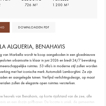
2
726 M²
1.200 M²
ING
DOWNLOADEN PDF
 LA ALQUERIA, BENAHAVIS
ing van Marbella wordt te koop aangeboden in een gloednieuwe
esloten urbanisatie is klaar in juni 2026 en biedt 24/7 bewaking
eenschappelijke ruimtes. 53 villa’s in moderne stijl zullen worden
king met het iconische merk Automobili Lamborghini. Ze zijn
en en aangelegde tuinen. Verfijnd verlichtingsdesign, op maat
rialen zullen de elegante open ruimtes versterken.
 heuvels van Benahavis, op korte rijafstand van de zee, alle
vis en een dozijn golfbanen. De locatie is uniek; de gemeenten