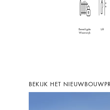
comfortabel en aangenaam maken. Deze stijlvolle 
willen genieten van luxe wonen in een schitterende 
t
Beveiligde
Lift
Woonwijk
BEKIJK HET NIEUWBOUWP