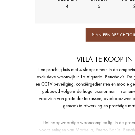
4
6
PLAN EEN BEZICHTIG
VILLA TE KOOP IN
Een prachtig huis met 4 slaapkamers in de omgev
exclusieve woonwijk in La Alqueria, Benahavís. De g
en
CCTV
beveiliging, conciërgediensten en mooie gem
gebouwd volgens de hoge luxenormen in samenwer
voorzien van grote dakterrassen, overloopzwembad
gemaakte afwerking en prachtige mate
Het hoogwaardige wooncomplex ligt in de groene
voorzieningen van Marbella, Puerto Banús, Benaha