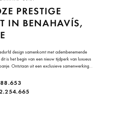
OZE PRESTIGE
 IN BENAHAVÍS,
E
gedurfd design samenkomt met adembenemende
it is het begin van een nieuw tijdperk van luxueus
panje. Ontstaan uit een exclusieve samenwerking
i Lamborghini en DarGlobal, is Tierra Viva een
ted community...
488.653
2.254.665