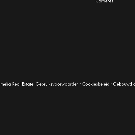
Carrières
elia Real Estate.
Gebruiksvoorwaarden
·
Cookiesbeleid
· Gebouwd 