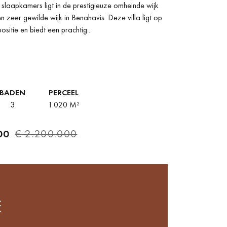
 slaapkamers ligt in de prestigieuze omheinde wijk
TIG UITZICHT, LOS
n zeer gewilde wijk in Benahavis. Deze villa ligt op
sitie en biedt een prachtig...
EROS, BENAHAVIS
BADEN
PERCEEL
3
1.020 M²
00
€ 2.200.000
E