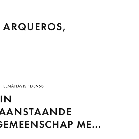
S ARQUEROS,
 BENAHAVIS · D3958
 IN
AANSTAANDE
GEMEENSCHAP MET
ÉZWEMBAD EN