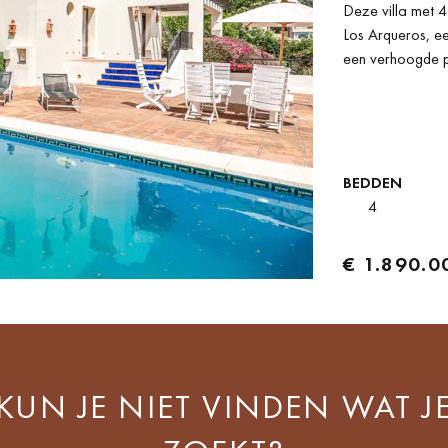
Deze villa met 4
PRACH
Los Arqueros, ee
een verhoogde po
ARQU
BEDDEN
4
€ 1.890.0
KUN JE NIET VINDEN WAT J