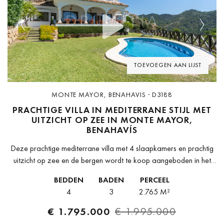
Previous
Next
TOEVOEGEN AAN LIJST
MONTE MAYOR, BENAHAVIS · D3188
PRACHTIGE VILLA IN MEDITERRANE STIJL MET
UITZICHT OP ZEE IN MONTE MAYOR,
BENAHAVÍS
Deze prachtige mediterrane villa met 4 slaapkamers en prachtig
uitzicht op zee en de bergen wordt te koop aangeboden in het
prestigieuze Monte Mayor in de gemeente Benahavis. De
BEDDEN
BADEN
PERCEEL
omheinde...
4
3
2.765 M²
€ 1.795.000
€ 1.995.000