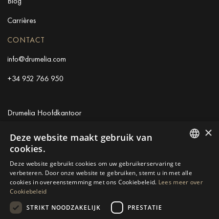
Blog
Carrières
CONTACT
info@drumelia.com
+34 952 766 950
Drumelia Hoofdkantoor
×
Centro de Negocios Puerta de Banus
Deze website maakt gebruik van
Edificio B, Local 11
cookies.
29660 Marbella
ENGLISH
Deze website gebruikt cookies om uw gebruikerservaring te
+34 952 766 950
verbeteren. Door onze website te gebruiken, stemt u in met alle
SPANISH
info@drumelia.com
cookies in overeenstemming met ons Cookiebeleid.
Lees meer over
Cookiebeleid
GERMAN
STRIKT NOODZAKELIJK
PRESTATIE
RUSSIAN
Linkedin
Instagram
Youtube