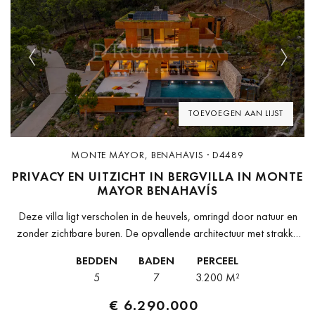
Previous
Next
TOEVOEGEN AAN LIJST
MONTE MAYOR, BENAHAVIS · D4489
PRIVACY EN UITZICHT IN BERGVILLA IN MONTE
MAYOR BENAHAVÍS
Deze villa ligt verscholen in de heuvels, omringd door natuur en
zonder zichtbare buren. De opvallende architectuur met strakke
lijnen en krachtige volumes gaat op in het landschap zonder haar...
BEDDEN
BADEN
PERCEEL
5
7
3.200 M²
€ 6.290.000