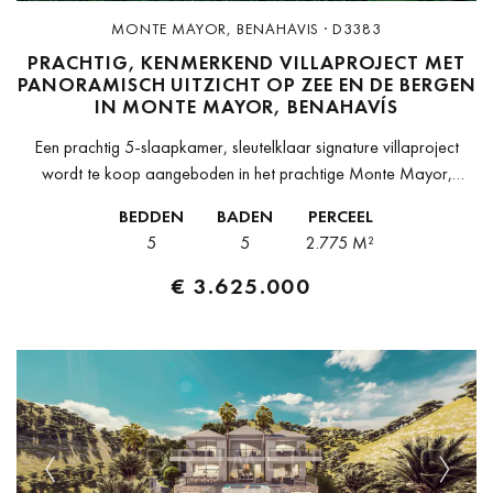
MONTE MAYOR, BENAHAVIS · D3383
PRACHTIG, KENMERKEND VILLAPROJECT MET
PANORAMISCH UITZICHT OP ZEE EN DE BERGEN
IN MONTE MAYOR, BENAHAVÍS
Een prachtig 5-slaapkamer, sleutelklaar signature villaproject
wordt te koop aangeboden in het prachtige Monte Mayor,
Benahavís. Deze prestigieuze en omheinde woonwijk ligt in de
BEDDEN
BADEN
PERCEEL
pittoreske heuvels van Benahavís achter de...
5
5
2.775 M²
€ 3.625.000
Previous
Next