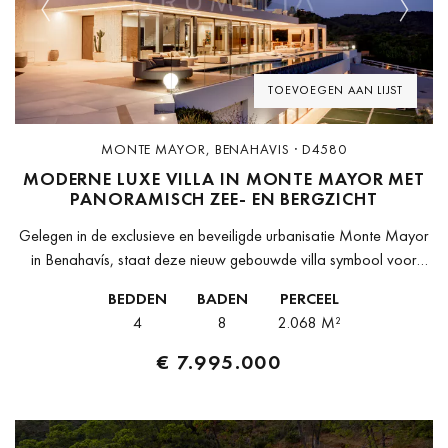
Previous
Next
TOEVOEGEN AAN LIJST
MONTE MAYOR, BENAHAVIS · D4580
MODERNE LUXE VILLA IN MONTE MAYOR MET
PANORAMISCH ZEE- EN BERGZICHT
Gelegen in de exclusieve en beveiligde urbanisatie Monte Mayor
in Benahavís, staat deze nieuw gebouwde villa symbool voor
hedendaagse architectuur van het hoogste niveau. Het pand
BEDDEN
BADEN
PERCEEL
bevindt zich in een...
4
8
2.068 M²
€ 7.995.000