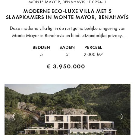
MONTE MAYOR, BENAHAVIS · D0224-1
MODERNE ECO-LUXE VILLA MET 5
SLAAPKAMERS IN MONTE MAYOR, BENAHAVÍS
Deze moderne villa ligt in de rustige natuurlijke omgeving van
Monte Mayor in Benahavís en biedt uitzonderlijke privacy,
panoramisch uitzicht over de vallei en een architectonisch ontwerp
BEDDEN
BADEN
PERCEEL
dat zich harmonieus...
5
5
2.000 M²
€ 3.950.000
Previous
Next