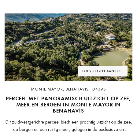
Previous
Next
TOEVOEGEN AAN LIJST
MONTE MAYOR, BENAHAVIS · D4398
PERCEEL MET PANORAMISCH UITZICHT OP ZEE,
MEER EN BERGEN IN MONTE MAYOR IN
BENAHAVÍS
Dit zuidwestgerichte perceel biedt een prachtig uitzicht op de zee,
de bergen en een rustig meer, gelegen in de exclusieve en
beveiligde woonwijk Monte Mayor in Benahavís. Omgeven door