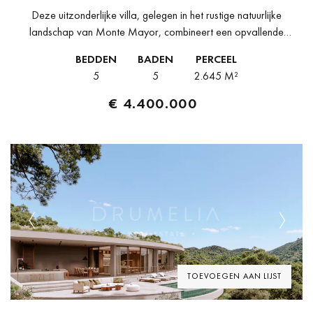
Deze uitzonderlijke villa, gelegen in het rustige natuurlijke
landschap van Monte Mayor, combineert een opvallende
hedendaagse architectuur met een verhoogde ligging die
BEDDEN
BADEN
PERCEEL
panoramisch uitzicht biedt over de vallei, de omliggende...
5
5
2.645 M²
€ 4.400.000
Previous
Next
TOEVOEGEN AAN LIJST