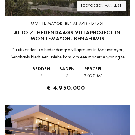
TOEVOEGEN AAN LIJST
MONTE MAYOR, BENAHAVIS · D4751
ALTO 7- HEDENDAAGS VILLAPROJECT IN
MONTEMAYOR, BENAHAVÍS
Dit uitzonderlijke hedendaagse villaproject in Montemayor,
Benahavís biedt een unieke kans om een moderne woning te
creëren die is ontworpen voor comfort, welzijn en een verfijnde
BEDDEN
BADEN
PERCEEL
mediterrane levensstijl. Het project...
5
7
2.020 M²
€ 4.950.000