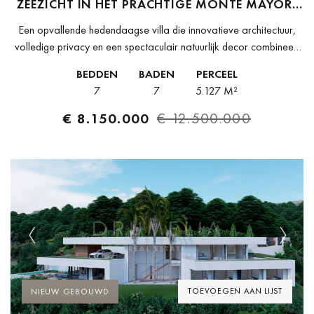
ZEEZICHT IN HET PRACHTIGE MONTE MAYOR,
BENAHAVÍS
Een opvallende hedendaagse villa die innovatieve architectuur,
volledige privacy en een spectaculair natuurlijk decor combineert
in een exclusieve beveiligde gemeenschap.Ontworpen om
BEDDEN
BADEN
PERCEEL
moeiteloos op te gaan in de adembenemende omgeving, biedt...
7
7
5.127 M²
€ 8.150.000
€ 12.500.000
Previous
Next
TOEVOEGEN AAN LIJST
NIEUW GEBOUWD