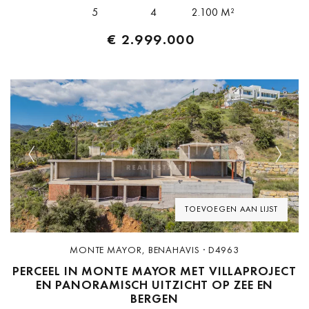
Middellandse Zee en omliggende berglandschap. Het perceel is
5
4
2.100 M²
gesitueerd...
€ 2.999.000
Previous
Next
TOEVOEGEN AAN LIJST
MONTE MAYOR, BENAHAVIS · D4963
PERCEEL IN MONTE MAYOR MET VILLAPROJECT
EN PANORAMISCH UITZICHT OP ZEE EN
BERGEN