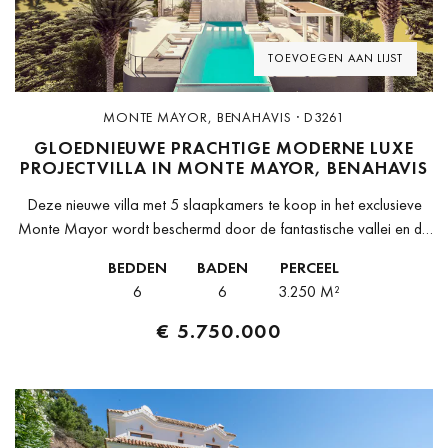
TOEVOEGEN AAN LIJST
MONTE MAYOR, BENAHAVIS · D3261
GLOEDNIEUWE PRACHTIGE MODERNE LUXE
PROJECTVILLA IN MONTE MAYOR, BENAHAVIS
Deze nieuwe villa met 5 slaapkamers te koop in het exclusieve
Monte Mayor wordt beschermd door de fantastische vallei en de
heuvels van de gemeente Benahavís. Hier kun je genieten...
BEDDEN
BADEN
PERCEEL
6
6
3.250 M²
€ 5.750.000