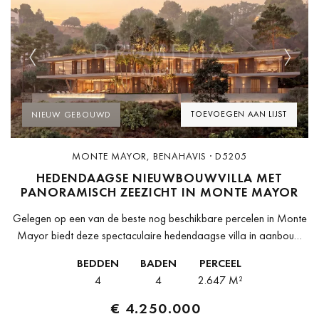
Previous
Next
TOEVOEGEN AAN LIJST
NIEUW GEBOUWD
MONTE MAYOR, BENAHAVIS · D5205
HEDENDAAGSE NIEUWBOUWVILLA MET
PANORAMISCH ZEEZICHT IN MONTE MAYOR
Gelegen op een van de beste nog beschikbare percelen in Monte
Mayor biedt deze spectaculaire hedendaagse villa in aanbouw
een uitzonderlijke combinatie van moderne architectuur, volledige
BEDDEN
BADEN
PERCEEL
privacy en panoramisch open...
4
4
2.647 M²
€ 4.250.000