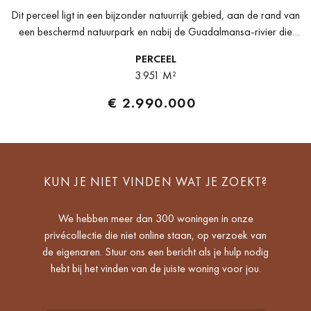
Dit perceel ligt in een bijzonder natuurrijk gebied, aan de rand van
een beschermd natuurpark en nabij de Guadalmansa-rivier die
door de vallei stroomt. Vanaf deze locatie geniet men van...
PERCEEL
3.951 M²
€ 2.990.000
KUN JE NIET VINDEN WAT JE ZOEKT?
We hebben meer dan 300 woningen in onze
privécollectie die niet online staan, op verzoek van
de eigenaren. Stuur ons een bericht als je hulp nodig
hebt bij het vinden van de juiste woning voor jou.