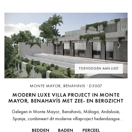
Previous
Next
TOEVOEGEN AAN LIJST
MONTE MAYOR, BENAHAVIS · D5007
MODERN LUXE VILLA PROJECT IN MONTE
MAYOR, BENAHAVÍS MET ZEE- EN BERGZICHT
Gelegen in Monte Mayor, Benahavís, Málaga, Andalusië,
Spanje, combineert dit moderne villaproject hedendaagse
architectuur, privacy en open zuidgerichte uitzichten over de
BEDDEN
BADEN
PERCEEL