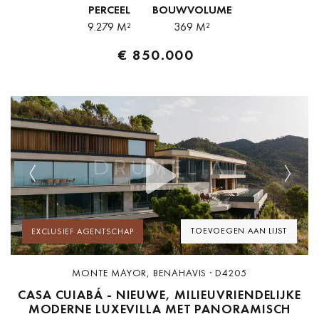
PERCEEL
BOUWVOLUME
ongerepte...
9.279 M²
369 M²
€ 850.000
Previous
Next
TOEVOEGEN AAN LIJST
EXCLUSIEF AGENTSCHAP
MONTE MAYOR, BENAHAVIS · D4205
CASA CUIABÁ - NIEUWE, MILIEUVRIENDELIJKE
MODERNE LUXEVILLA MET PANORAMISCH