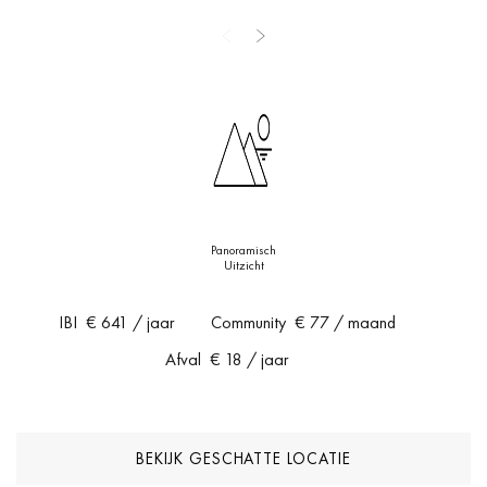
entertainment, met een overloopzwembad met geïntegreerde
ligbedden, een zonnedek, een pergola met een
BBQ
plus eet-en
chill-out gebieden, en een overdekt terras dat leidt naar de tuin.
De villa heeft vloerverwarming in de badkamers en een uitgebreid
beveiligingssysteem. Een uniek terras bij zonsondergang met een
bioscoop bij maanlicht biedt een ideaal toevluchtsoord om te
ontspannen en te genieten van het prachtige uitzicht op zee.
Extra beschrijvingDeze prachtige en super privé villa belichaamt
Panoramisch
de essentie van het luxueuze mediterrane leven in Benahavis. Met
Uitzicht
zijn moderne en serene Ibizan geïnspireerde architectuur, in
combinatie met hoogwaardige renovaties, is het een ideale keuze
IBI
€ 641
/ jaar
Community
€ 77
/ maand
voor diegenen die op zoek zijn naar een verfijnd en rustig
toevluchtsoord. De toplocatie in Paraiso Alto, dicht bij Puerto
Afval
€ 18
/ jaar
Banús en het strand, maakt het nog aantrekkelijker voor gezinnen
of professionals die op zoek zijn naar een exclusieve
woonervaring dicht bij zee.
BEKIJK GESCHATTE LOCATIE