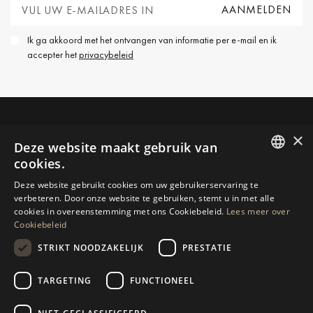
Ik ga akkoord met het ontvangen van informatie per e-mail en ik
accepter het
privacybeleid
NEEM CONTACT OP
×
Deze website maakt gebruik van
cookies.
ENGLISH
MEER INFORMATIE AANVRAGEN
Deze website gebruikt cookies om uw gebruikerservaring te
verbeteren. Door onze website te gebruiken, stemt u in met alle
SPANISH
cookies in overeenstemming met ons Cookiebeleid.
Lees meer over
BERICHT ONS
Cookiebeleid
GERMAN
STRIKT NOODZAKELIJK
PRESTATIE
RUSSIAN
SWEDISH
TARGETING
FUNCTIONEEL
NAVIGATIE
COLLECTIE
FRENCH
Woningen
Exclusieven