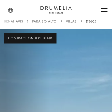
Men
BENAHAVIS
PARAISO ALTO
VILLAS
D3605
CONTRACT ONDERTEKEND