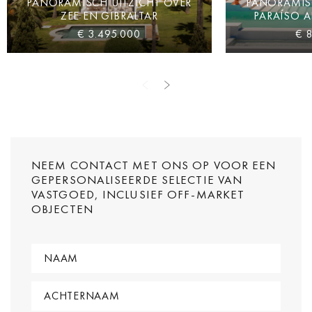
PANORAMISCH UITZICHT OVER
PANORAMISC
ZEE EN GIBRALTAR
PARAÍSO A
€ 3.495.000
€ 
NEEM CONTACT MET ONS OP VOOR EEN
GEPERSONALISEERDE SELECTIE VAN
VASTGOED, INCLUSIEF OFF-MARKET
OBJECTEN