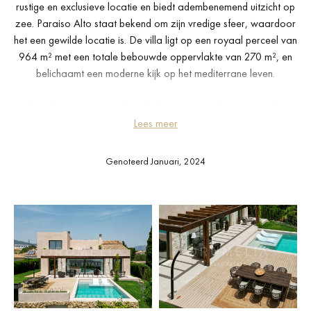
rustige en exclusieve locatie en biedt adembenemend uitzicht op
zee. Paraiso Alto staat bekend om zijn vredige sfeer, waardoor
het een gewilde locatie is. De villa ligt op een royaal perceel van
964 m² met een totale bebouwde oppervlakte van 270 m², en
belichaamt een moderne kijk op het mediterrane leven.
De villa is geïnspireerd op de Ibiziaanse architectuur en het
ontwerp maximaliseert de schoonheid van de omgeving, met open
Lees meer
woonruimtes met ramen van vloer tot plafond die niet alleen een
overvloed aan natuurlijk licht binnenbrengen, maar ook de
Genoteerd Januari, 2024
binnenruimtes naadloos laten overlopen in de buitenruimtes. Het
pand is een echt verborgen juweeltje, onlangs gerenoveerd
volgens de hoogste normen, met natuursteen en weelderige
vegetatie rondom. Het interieur bestaat uit een ruime open
woonkamer met open haard, een eethoek, een volledig ingerichte
keuken, 4 serene slaapkamers (waarvan 2 met eigen badkamer)
en een gastentoilet.
Buitenruimtes zijn zorgvuldig ontworpen voor ontspanning en