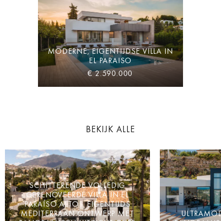
MODERNE, EIGENTIJDSE VILLA IN
EL PARAISO
€ 2.590.000
BEKIJK ALLE
SCHITTERENDE VOLLEDIG
GERENOVEERDE VILLA IN EL
PARAÍSO ALTO - EIGENTIJDS
MEDITERRAAN ONTWERP MET
ULTRAMOD