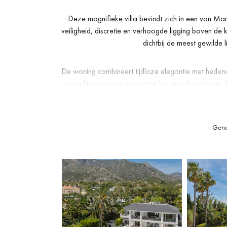
Deze magnifieke villa bevindt zich in een van Mar
veiligheid, discretie en verhoogde ligging boven de ku
dichtbij de meest gewilde l
De woning combineert tijdloze elegantie met hedenda
natuurlijke texturen en warme houten afwerkingen. D
sterke verbinding creëren 
Met welzijn als uitgangspunt beschikt de villa ove
Geno
voor een complete wellnesservaring aan huis. D
ontspannen gezinsle
De buitenruimtes omvatten aangelegde tuinen en ro
door. Dit is een residentie die verfijnd mediterr