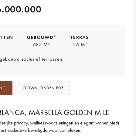
6.000.000
ETTEN
GEBOUWD*
TERRAS
2
687 M²
116 M²
gebouwd exclusief terrassen
ING
DOWNLOADEN PDF
A BLANCA, MARBELLA GOLDEN MILE
derlijke privacy, wellnessvoorzieningen en elegant wonen biedt
est exclusieve beveiligde wooncomplexen.