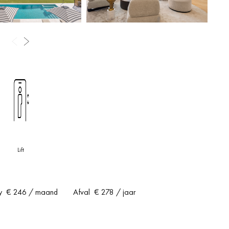
Lift
y
€ 246
/ maand
Afval
€ 278
/ jaar