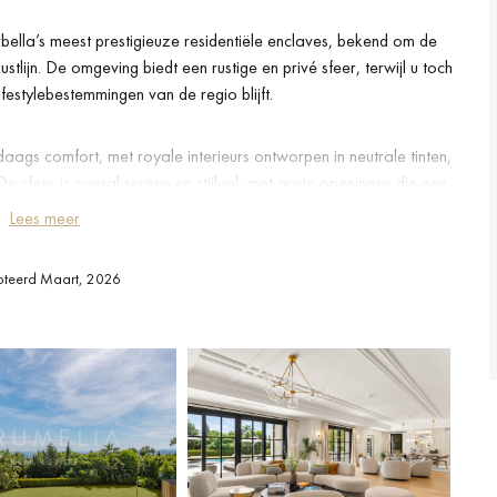
bella’s meest prestigieuze residentiële enclaves, bekend om de
stlijn. De omgeving biedt een rustige en privé sfeer, terwijl u toch
ifestylebestemmingen van de regio blijft.
ags comfort, met royale interieurs ontworpen in neutrale tinten,
e sfeer is overal sereen en stijlvol, met grote openingen die een
tussen de binnen- en buitenleefruimtes.
Lees meer
r een binnenzwembad, privé sauna en een volledig uitgeruste gym,
teerd Maart, 2026
e leefruimtes zijn ruim en goed in balans, ideaal voor zowel
ven als het ontvangen van gasten.
yale terrassen, zorgvuldig ingericht voor plezier het hele jaar
aan wonen weerspiegelt in een veilige en zeer gewilde omgeving.