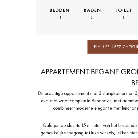
BEDDEN
BADEN
TOILET
3
3
1
PLAN EEN BEZICHTIG
APPARTEMENT BEGANE GRON
B
Dit prachtige appartement met 3 slaapkamers en 3
exclusief wooncomplex in Benahavís, met adembe
combineert moderne elegantie met functione
Gelegen op slechts 15 minuten van het bruisende
gemakkelijke toegang tot luxe winkels, lekker ete