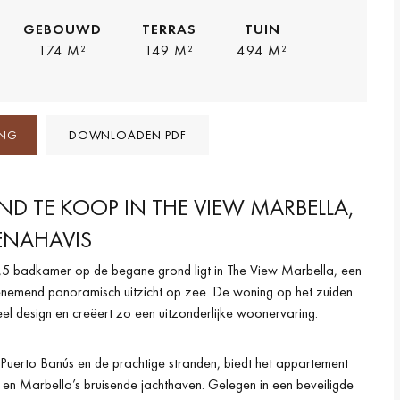
GEBOUWD
TERRAS
TUIN
174 M²
149 M²
494 M²
ING
DOWNLOADEN PDF
D TE KOOP IN THE VIEW MARBELLA,
ENAHAVIS
,5 badkamer op de begane grond ligt in The View Marbella, een
nemend panoramisch uitzicht op zee. De woning op het zuiden
el design en creëert zo een uitzonderlijke woonervaring.
 Puerto Banús en de prachtige stranden, biedt het appartement
n en Marbella’s bruisende jachthaven. Gelegen in een beveiligde