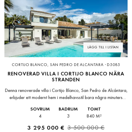
Previous
Next
LÄGG TILL I LISTAN
CORTIJO BLANCO, SAN PEDRO DE ALCANTARA · D5085
RENOVERAD VILLA I CORTIJO BLANCO NÄRA
STRANDEN
Denna renoverade villa i Cortijo Blanco, San Pedro de Alcántara,
erbjuder ett modernt hem i medelhavsstil bara några minuters
promenad från stranden och strandpromenaden. Belägen på en
SOVRUM
BADRUM
TOMT
lugn återvändsgata kombinerar...
4
3
840 M²
3 295 000 €
3 500 000 €