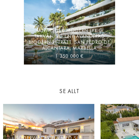
FANTASTISK MODERN LYXIG
TAKVÅNING I NY AVANCERAD
MODERN RETRÄTT, SAN PEDRO DE
ALCANTARA, MARBELLA
1 350 000 €
SE ALLT
SÖDERVÄND VILLA MED SJU