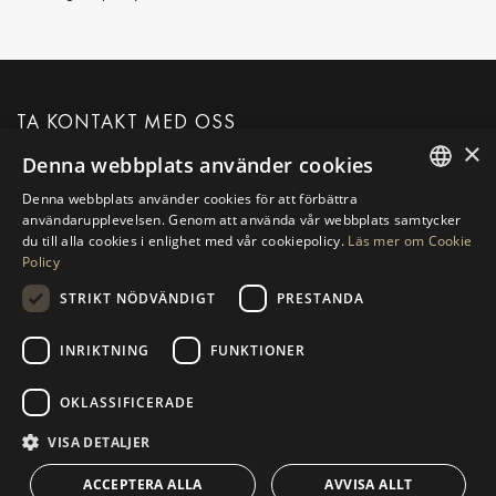
TA KONTAKT MED OSS
×
Denna webbplats använder cookies
BEGÄR MER INFORMATION
Denna webbplats använder cookies för att förbättra
ENGLISH
användarupplevelsen. Genom att använda vår webbplats samtycker
du till alla cookies i enlighet med vår cookiepolicy.
Läs mer om Cookie
SPANISH
MEDDELANDE TILL OSS
Policy
GERMAN
STRIKT NÖDVÄNDIGT
PRESTANDA
RUSSIAN
INRIKTNING
FUNKTIONER
NAVIGERING
SAMLING
SWEDISH
Fastigheter
Exklusivt
OKLASSIFICERADE
FRENCH
Guider
Nybyggd
POLISH
VISA DETALJER
KONTAKT
NORWEGIAN
Team
Frontline Beach
ACCEPTERA ALLA
AVVISA ALLT