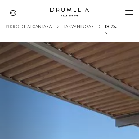
Men
AN PEDRO DE ALCANTARA
TAKVÅNINGAR
D0255-
2