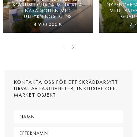
SOVRUM I GUADALMINA ALTA,
NYRENOVERAD
NÄRA GOLFEN MED
MED TRÄDG
UTHYRNINGSLICENS
GUADA
4 900 000 €
2 
KONTAKTA OSS FÖR ETT SKRÄDDARSYTT
URVAL AV FASTIGHETER, INKLUSIVE OFF-
MARKET OBJEKT