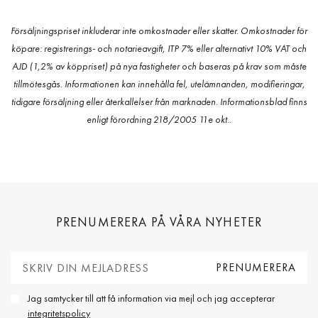
Försäljningspriset inkluderar inte omkostnader eller skatter. Omkostnader för
köpare: registrerings- och notarieavgift, ITP 7% eller alternativt 10% VAT och
AJD (1,2% av köppriset) på nya fastigheter och baseras på krav som måste
tillmötesgås. Informationen kan innehålla fel, utelämnanden, modifieringar,
tidigare försäljning eller återkallelser från marknaden. Informationsblad finns
enligt förordning 218/2005 11e okt..
PRENUMERERA PÅ VÅRA NYHETER
Jag samtycker till att få information via mejl och jag accepterar
integritetspolicy