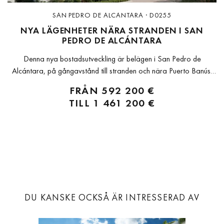
SAN PEDRO DE ALCANTARA · D0255
NYA LÄGENHETER NÄRA STRANDEN I SAN
PEDRO DE ALCÁNTARA
Denna nya bostadsutveckling är belägen i San Pedro de
Alcántara, på gångavstånd till stranden och nära Puerto Banús.
Projektet erbjuder lägenheter med 1, 2 och 3 sovrum i ett
FRÅN
592 200 €
välanslutet område i Marbella, omgivet av restauranger, butiker,
TILL
1 461 200 €
skolor och vardagliga...
DU KANSKE OCKSÅ ÄR INTRESSERAD AV