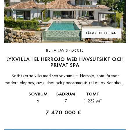
Previous
Next
LÄGG TILL I LISTAN
BENAHAVIS · D6015
LYXVILLA I EL HERROJO MED HAVSUTSIKT OCH
PRIVAT SPA
Sofistikerad villa med sex sovrum i El Herrojo, som förenar
modern elegans, avskildhet och panoramautsikt i ett av Benahavís
mest säkra och eftertraktade bostadsområden.Belägen på en
SOVRUM
BADRUM
TOMT
tomt om 1 232...
6
7
1 232 M²
7 470 000 €