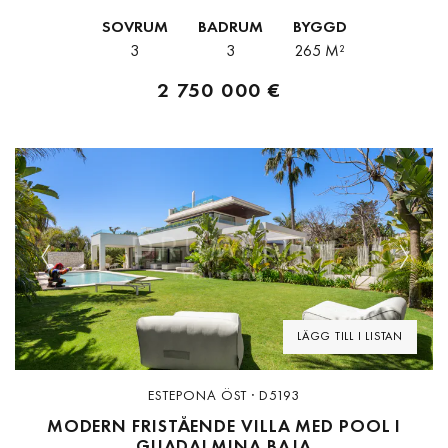
totalrenoverats 2026 med exceptionell omsorg, där elegans,
SOVRUM
BADRUM
BYGGD
komfort och modern design...
3
3
265 M²
2 750 000 €
Previous
Next
LÄGG TILL I LISTAN
ESTEPONA ÖST · D5193
MODERN FRISTÅENDE VILLA MED POOL I
GUADALMINA BAJA