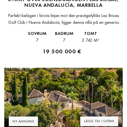
NUEVA ANDALUCÍA, MARBELLA
Perfekt belägen i första linjen mot den prestigefyllda Las Brisas
Golf Club i Nueva Andalucía, ligger denna villa på en generös
tomt om 2 742 m² och med en byggyta...
SOVRUM
BADRUM
TOMT
7
7
2 742 M²
19 500 000 €
Previous
Next
LÄGG TILL I LISTAN
NY ANNONS