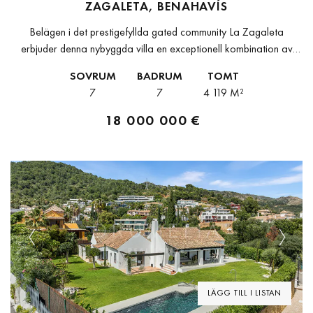
ZAGALETA, BENAHAVÍS
Belägen i det prestigefyllda gated community La Zagaleta
erbjuder denna nybyggda villa en exceptionell kombination av
integritet, säkerhet och naturskönhet på Costa del Sol.Njut av
SOVRUM
BADRUM
TOMT
delvis utsikt över Medelhavet, den...
7
7
4 119 M²
18 000 000 €
Previous
Next
LÄGG TILL I LISTAN