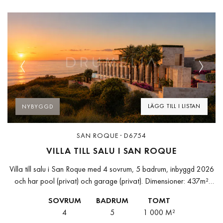
Previous
Next
LÄGG TILL I LISTAN
NYBYGGD
SAN ROQUE · D6754
VILLA TILL SALU I SAN ROQUE
Villa till salu i San Roque med 4 sovrum, 5 badrum, inbyggd 2026
och har pool (privat) och garage (privat). Dimensioner: 437m²
bebyggt, 1000m² tomt, 300m² interiör och 209m² terrass.Den...
SOVRUM
BADRUM
TOMT
4
5
1 000 M²