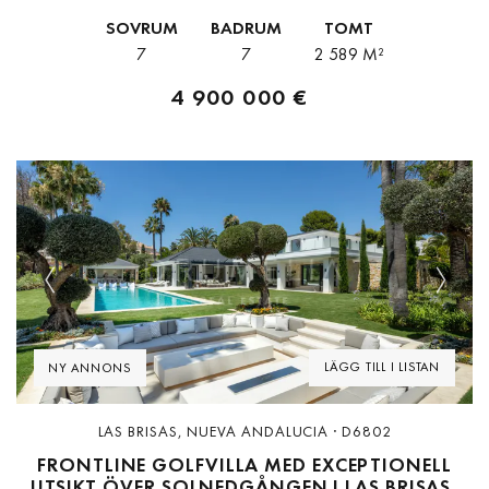
precis vid kanten av Guadalmina Golfbanan. Fastigheten ligger på
SOVRUM
BADRUM
TOMT
en...
7
7
2 589 M²
4 900 000 €
Previous
Next
LÄGG TILL I LISTAN
NY ANNONS
LAS BRISAS, NUEVA ANDALUCIA · D6802
FRONTLINE GOLFVILLA MED EXCEPTIONELL
UTSIKT ÖVER SOLNEDGÅNGEN I LAS BRISAS,