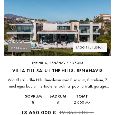
Previous
Next
LÄGG TILL I LISTAN
NYBYGGD
THE HILLS, BENAHAVIS · D6053
VILLA TILL SALU I THE HILLS, BENAHAVIS
Villa till salu i The Hills, Benahavis med 8 sovrum, 8 badrum, 7
med egna badrum, 2 toaletter och har pool (privat), garage
(privat) och trädgård (privat). Dimensioner: 1138m² bebyggt,...
SOVRUM
BADRUM
TOMT
8
8
2 650 M²
18 650 000 €
19 850 000 €