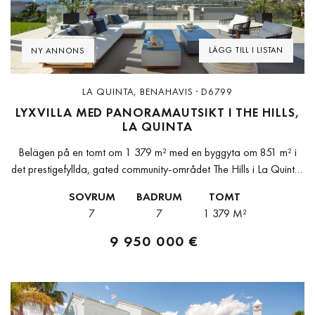
Previous
Next
LÄGG TILL I LISTAN
NY ANNONS
LA QUINTA, BENAHAVIS · D6799
LYXVILLA MED PANORAMAUTSIKT I THE HILLS,
LA QUINTA
Belägen på en tomt om 1 379 m² med en byggyta om 851 m² i
det prestigefyllda, gated community-området The Hills i La Quinta,
erbjuder denna moderna villa fullständig avskildhet...
SOVRUM
BADRUM
TOMT
7
7
1 379 M²
9 950 000 €