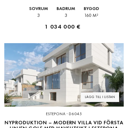
Dimensioner: 160m² bebyggt och 32m² terrass.
SOVRUM
BADRUM
BYGGD
3
3
160 M²
1 034 000 €
Previous
Next
LÄGG TILL I LISTAN
ESTEPONA · D6045
NYPRODUKTION – MODERN VILLA VID FÖRSTA