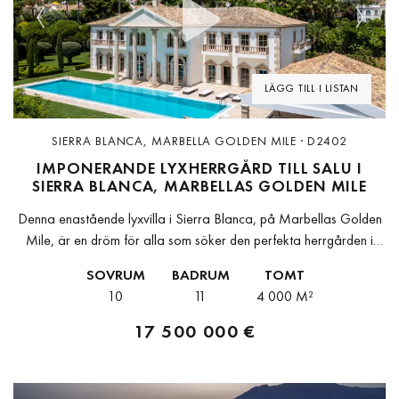
Previous
Next
LÄGG TILL I LISTAN
SIERRA BLANCA, MARBELLA GOLDEN MILE · D2402
IMPONERANDE LYXHERRGÅRD TILL SALU I
SIERRA BLANCA, MARBELLAS GOLDEN MILE
Denna enastående lyxvilla i Sierra Blanca, på Marbellas Golden
Mile, är en dröm för alla som söker den perfekta herrgården i
denna världsberömda urbanisation. Med en kombination av
SOVRUM
BADRUM
TOMT
slående arkitektur...
10
11
4 000 M²
17 500 000 €