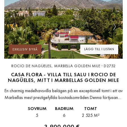
Previous
Next
LÄGG TILL I LISTAN
EXKLUSIV BYRÅ
ROCIO DE NAGÜELES, MARBELLA GOLDEN MILE · D2752
CASA FLORA - VILLA TILL SALU I ROCIO DE
NAGÜELES, MITT I MARBELLAS GOLDEN MILE
En charmig medelhavsvilla belägen på en exceptionell tomt i ett av
Marbellas mest prestigefyllda bostadsområden.Denna förtjusande
medelhavsresidens präglas framför allt av sitt enastående läge,
SOVRUM
BADRUM
TOMT
med en generös och privat tomt...
5
6
2 525 M²
3 900 000 €