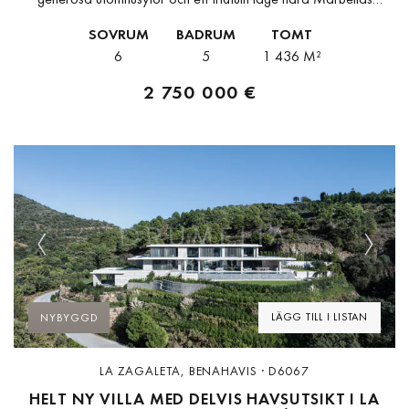
vardagsservice.Nyligen renoverad och stilfullt inredd rakt igenom
SOVRUM
BADRUM
TOMT
kombinerar denna eleganta villa modern komfort med...
6
5
1 436 M²
2 750 000 €
Previous
Next
LÄGG TILL I LISTAN
NYBYGGD
LA ZAGALETA, BENAHAVIS · D6067
HELT NY VILLA MED DELVIS HAVSUTSIKT I LA