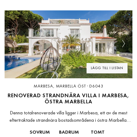
Previous
Next
LÄGG TILL I LISTAN
MARBESA, MARBELLA ÖST · D6043
RENOVERAD STRANDNÄRA VILLA I MARBESA,
ÖSTRA MARBELLA
Denna totalrenoverade villa ligger i Marbesa, ett av de mest
eftertraktade strandnära bostadsområdena i östra Marbella.
Belägen på andra raden från stranden erbjuder bostaden
SOVRUM
BADRUM
TOMT
havsutsikt och en sällsynt möjlighet att...