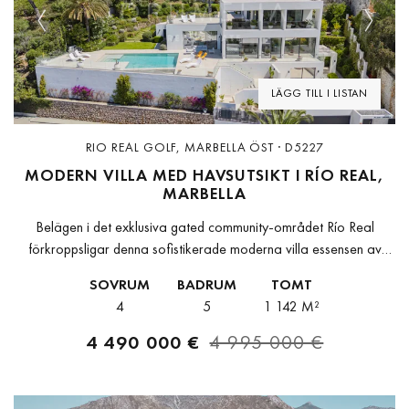
Previous
Next
LÄGG TILL I LISTAN
RIO REAL GOLF, MARBELLA ÖST · D5227
MODERN VILLA MED HAVSUTSIKT I RÍO REAL,
MARBELLA
Belägen i det exklusiva gated community-området Río Real
förkroppsligar denna sofistikerade moderna villa essensen av
modern medelhavslyx. Högt belägen ovanför Marbellas kustlinje
SOVRUM
BADRUM
TOMT
och omgiven av frodiga subtropiska landskap erbjuder
4
5
1 142 M²
fastigheten...
4 490 000 €
4 995 000 €