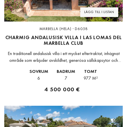
LÄGG TILL I LISTAN
MARBELLA (HELA) · D6058
CHARMIG ANDALUSISK VILLA I LAS LOMAS DEL
MARBELLA CLUB
En traditionell andalusisk villa i ett mycket eftertraktat, inhägnat
område som erbjuder avskildhet, generösa sällskapsytor och
gångavstånd till strandenDenna charmiga villa i andalusisk stil
SOVRUM
BADRUM
TOMT
ligger i det prestigefyllda bostadsområdet Las...
6
7
977 M²
4 500 000 €