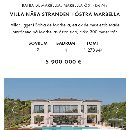
BAHIA DE MARBELLA, MARBELLA ÖST · D6749
VILLA NÄRA STRANDEN I ÖSTRA MARBELLA
Villan ligger i Bahía de Marbella, ett av de mest etablerade
områdena på Marbellas östra sida, cirka 300 meter från
stranden och inom ett bevakat och lugnt område. Butiker, service...
SOVRUM
BADRUM
TOMT
7
4
1 273 M²
5 900 000 €
Previous
Next