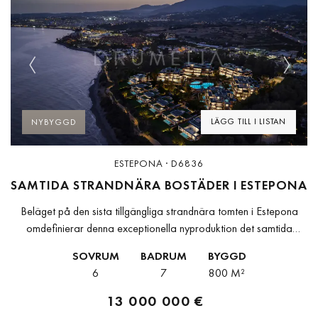
Previous
Next
LÄGG TILL I LISTAN
NYBYGGD
ESTEPONA · D6836
SAMTIDA STRANDNÄRA BOSTÄDER I ESTEPONA
Beläget på den sista tillgängliga strandnära tomten i Estepona
omdefinierar denna exceptionella nyproduktion det samtida
medelhavslivet. Projektet är utformat som ett lågexploaterat
SOVRUM
BADRUM
BYGGD
bostadsområde på över 33 000 m² strandnära mark...
6
7
800 M²
13 000 000 €