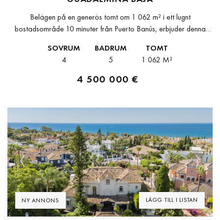
Belägen på en generös tomt om 1 062 m² i ett lugnt
bostadsområde 10 minuter från Puerto Banús, erbjuder denna
slående moderna villa en sällsynt kombination av modern
SOVRUM
BADRUM
TOMT
arkitektur, lummiga...
4
5
1 062 M²
4 500 000 €
Previous
Next
LÄGG TILL I LISTAN
NY ANNONS