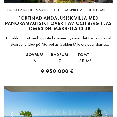
LAS LOMAS DEL MARBELLA CLUB, MARBELLA GOLDEN MILE ·
D6800
FÖRFINAD ANDALUSISK VILLA MED
PANORAMAUTSIKT ÖVER HAV OCH BERG I LAS
LOMAS DEL MARBELLA CLUB
Inbäddad i det anrika, gated community-området Las Lomas del
Marbella Club på Marbellas Golden Mile erbjuder denna
exceptionella villa i andalusisk stil tidlös elegans, fullständig
SOVRUM
BADRUM
TOMT
avskildhet och en avundsvärd livsstil...
6
7
1 811 M²
9 950 000 €