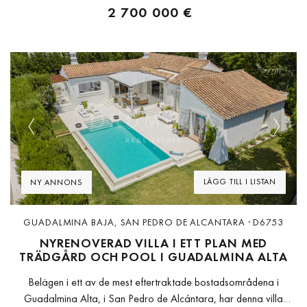
2 700 000 €
Previous
Next
LÄGG TILL I LISTAN
NY ANNONS
GUADALMINA BAJA, SAN PEDRO DE ALCANTARA · D6753
NYRENOVERAD VILLA I ETT PLAN MED
TRÄDGÅRD OCH POOL I GUADALMINA ALTA
Belägen i ett av de mest eftertraktade bostadsområdena i
Guadalmina Alta, i San Pedro de Alcántara, har denna villa