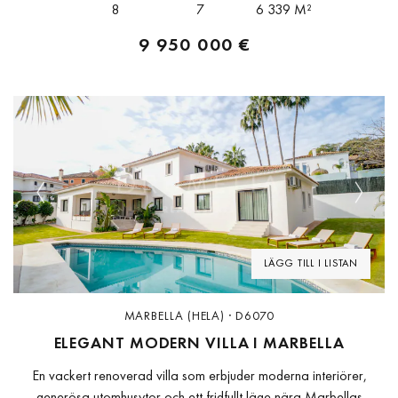
8
7
6 339 M²
9 950 000 €
Previous
Next
LÄGG TILL I LISTAN
MARBELLA (HELA) · D6070
ELEGANT MODERN VILLA I MARBELLA
En vackert renoverad villa som erbjuder moderna interiörer,
generösa utomhusytor och ett fridfullt läge nära Marbellas