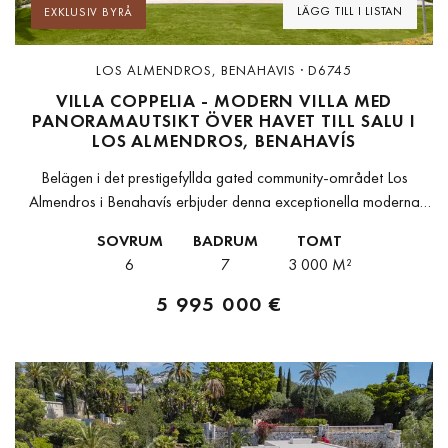
LÄGG TILL I LISTAN
EXKLUSIV BYRÅ
LOS ALMENDROS, BENAHAVIS · D6745
VILLA COPPELIA - MODERN VILLA MED
PANORAMAUTSIKT ÖVER HAVET TILL SALU I
LOS ALMENDROS, BENAHAVÍS
Belägen i det prestigefyllda gated community-området Los
Almendros i Benahavís erbjuder denna exceptionella moderna
villa en enastående kombination av avskildhet, generösa
SOVRUM
BADRUM
TOMT
sällskapsytor och hisnande panoramautsikt över Medelhavet och
6
7
3 000 M²
de andalusiska...
5 995 000 €