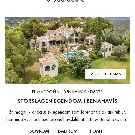
Previous
Next
LÄGG TILL I LISTAN
EL MADROÑAL, BENAHAVIS · D6073
STORSLAGEN EGENDOM I BENAHAVÍS
En magnifik andalusisk egendom som förenar tidlös arkitektur,
hisnande vyer och exceptionell avskildhet i ett av Benahavís mest
prestigefyllda inhägnade områden.Fastigheten, ritad av den
SOVRUM
BADRUM
TOMT
välrenommerade arkitekten César de Leyva, förkroppsligar...