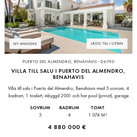
Previous
Next
LÄGG TILL I LISTAN
NY ANNONS
PUERTO DEL ALMENDRO, BENAHAVIS · D6790
VILLA TILL SALU I PUERTO DEL ALMENDRO,
BENAHAVIS
Villa till salu i Puerto del Almendro, Benahavis med 5 sovrum, 4
badrum, 1 toalett, inbyggd 2001 och har pool (privat), garage
(privat) och trädgård (privat). Dimensioner: 319m² bebyggt,
SOVRUM
BADRUM
TOMT
1074m²...
5
4
1 074 M²
4 880 000 €