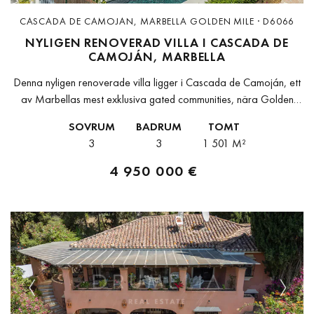
CASCADA DE CAMOJAN, MARBELLA GOLDEN MILE · D6066
NYLIGEN RENOVERAD VILLA I CASCADA DE
CAMOJÁN, MARBELLA
Denna nyligen renoverade villa ligger i Cascada de Camoján, ett
av Marbellas mest exklusiva gated communities, nära Golden
Mile och stadskärnan. Genom att kombinera medelhavsarkitektur
SOVRUM
BADRUM
TOMT
med moderna interiörer erbjuder fastigheten...
3
3
1 501 M²
4 950 000 €
Previous
Next