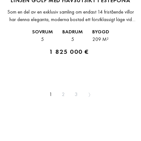
LINJEN GOLF MED HAVSUTSIKT I ESTEPONA
Som en del av en exklusiv samling om endast 14 fristående villor
har denna eleganta, moderna bostad ett förstklassigt läge vid
första linjen mot golfbanan i Estepona och kombinerar öppna...
SOVRUM
BADRUM
BYGGD
5
5
209 M²
1 825 000 €
1
2
3