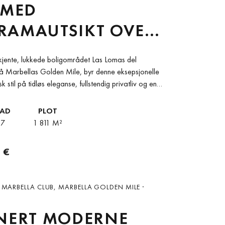
 MED
RAMAUTSIKT OVER
G FJELL I LAS
rkjente, lukkede boligområdet Las Lomas del
 DEL MARBELLA
å Marbellas Golden Mile, byr denne eksepsjonelle
sk stil på tidløs eleganse, fullstendig privatliv og en
...
BAD
PLOT
7
1 811 M²
 €
 MARBELLA CLUB, MARBELLA GOLDEN MILE ·
INERT MODERNE