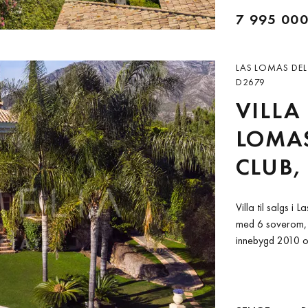
7 995 000
LAS LOMAS DEL
D2679
VILLA
LOMAS
CLUB,
MILE
Villa til salgs 
med 6 soverom, 
innebygd 2010 og