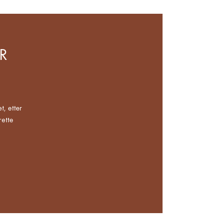
R
t, etter
rette