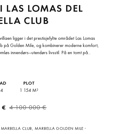
 I LAS LOMAS DEL
LLA CLUB
illaen ligger i det prestisjefylte området Las Lomas
ub på Golden Mile, og kombinerer moderne komfort,
ømløs innendørs–utendørs livsstil. På en tomt på...
BAD
PLOT
4
1 154 M²
 €
4 100 000 €
 MARBELLA CLUB, MARBELLA GOLDEN MILE ·