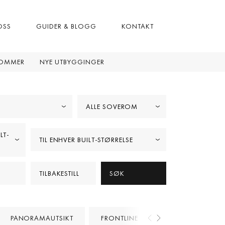
OSS
GUIDER & BLOGG
KONTAKT
DOMMER
NYE UTBYGGINGER
ALLE SOVEROM
LT-
TIL ENHVER BUILT-STØRRELSE
TILBAKESTILL
SØK
PANORAMAUTSIKT
FRONTLINE GOLF
PROSJEKTE