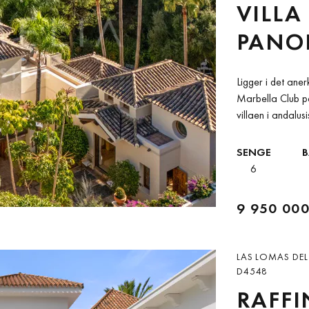
VILLA
PANO
HAV O
Ligger i det ane
LOMAS
Marbella Club p
villaen i andalusi
CLUB
misunnelsesverdig
SENGE
6
9 950 000
LAS LOMAS DEL
D4548
RAFF