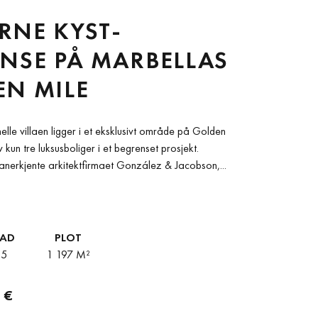
RNE KYST-
NSE PÅ MARBELLAS
N MILE
lle villaen ligger i et eksklusivt område på Golden
 kun tre luksusboliger i et begrenset prosjekt.
anerkjente arkitektfirmaet González & Jacobson,...
BAD
PLOT
5
1 197 M²
 €