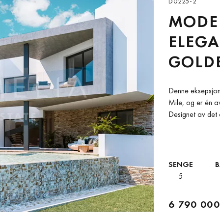
D0225-2
MODE
ELEGA
GOLDE
Denne eksepsjone
Mile, og er én av
Designet av det 
SENGE
5
6 790 000