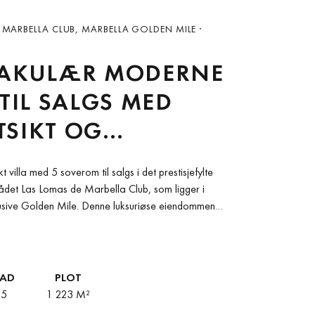
 MARBELLA CLUB, MARBELLA GOLDEN MILE ·
TAKULÆR MODERNE
 TIL SALGS MED
SIKT OG
RIØSE FASILITETER
villa med 5 soverom til salgs i det prestisjefylte
 LOMAS DE
ådet Las Lomas de Marbella Club, som ligger i
usive Golden Mile. Denne luksuriøse eiendommen
LLA CLUB
BAD
PLOT
5
1 223 M²