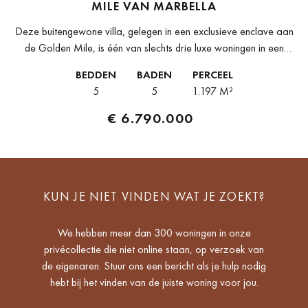
MILE VAN MARBELLA
Deze buitengewone villa, gelegen in een exclusieve enclave aan
de Golden Mile, is één van slechts drie luxe woningen in een
kleinschalige ontwikkeling. Ontworpen door het gerenommeerde
BEDDEN
BADEN
PERCEEL
González & Jacobson...
5
5
1.197 M²
€ 6.790.000
KUN JE NIET VINDEN WAT JE ZOEKT?
We hebben meer dan 300 woningen in onze
privécollectie die niet online staan, op verzoek van
de eigenaren. Stuur ons een bericht als je hulp nodig
hebt bij het vinden van de juiste woning voor jou.