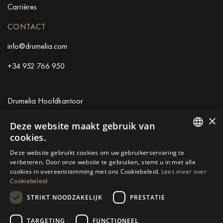
Carrières
CONTACT
info@drumelia.com
+34 952 766 950
Drumelia Hoofdkantoor
×
Centro de Negocios Puerta de Banus
Deze website maakt gebruik van
Edificio B, Local 11
cookies.
29660 Marbella
ENGLISH
Deze website gebruikt cookies om uw gebruikerservaring te
+34 952 766 950
verbeteren. Door onze website te gebruiken, stemt u in met alle
SPANISH
info@drumelia.com
cookies in overeenstemming met ons Cookiebeleid.
Lees meer over
Cookiebeleid
GERMAN
STRIKT NOODZAKELIJK
PRESTATIE
RUSSIAN
Linkedin
Instagram
Youtube
SWEDISH
TARGETING
FUNCTIONEEL