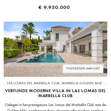
€ 9.950.000
Previous
Next
TOEVOEGEN AAN LIJST
LAS LOMAS DEL MARBELLA CLUB, MARBELLA GOLDEN MILE ·
D4548
VERFIJNDE MODERNE VILLA IN LAS LOMAS DEL
MARBELLA CLUB
Gelegen in het prestigieuze Las Lomas del Marbella Club aan de
Golden Mile, combineert deze elegante villa modern comfort,