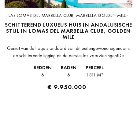
LAS LOMAS DEL MARBELLA CLUB, MARBELLA GOLDEN MILE ·
D2679
SCHITTEREND LUXUEUS HUIS IN ANDALUSISCHE
STIJL IN LOMAS DEL MARBELLA CLUB, GOLDEN
MILE
Geniet van de hoge standaard van dit buitengewone eigendom,
de schitterende ligging en de eersteklas voorzieningen!De
spectaculaire klassieke villa die te koop staat in de beste wijk van
BEDDEN
BADEN
PERCEEL
Marbella´s Golden...
6
6
1.811 M²
€ 9.950.000