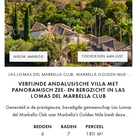
Previous
Next
TOEVOEGEN AAN LIJST
NIEUW AANBOD
LAS LOMAS DEL MARBELLA CLUB, MARBELLA GOLDEN MILE ·
D6800
VERFIJNDE ANDALUSISCHE VILLA MET
PANORAMISCH ZEE- EN BERGZICHT IN LAS
LOMAS DEL MARBELLA CLUB
Genesteld in de prestigieuze, beveiligde gemeenschap Las Lomas
del Marbella Club aan Marbella's Golden Mile biedt deze
uitzonderlijke villa in Andalusische stijl tijdloze elegantie, volledige
BEDDEN
BADEN
PERCEEL
privacy en een benijdenswaardige levensstijl,...
6
7
1.811 M²