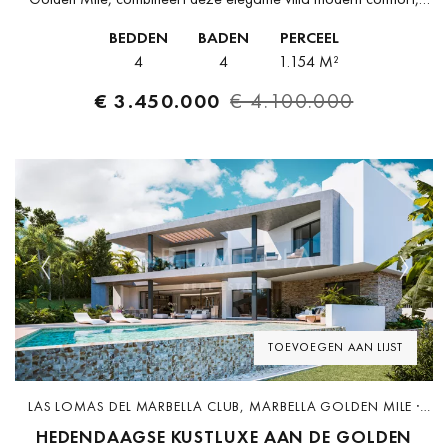
privacy en een moeiteloze binnen–buiten levensstijl. Op een
BEDDEN
BADEN
PERCEEL
perceel van 1.154...
4
4
1.154 M²
€ 3.450.000
€ 4.100.000
Previous
Next
TOEVOEGEN AAN LIJST
LAS LOMAS DEL MARBELLA CLUB, MARBELLA GOLDEN MILE ·
D0225-2
HEDENDAAGSE KUSTLUXE AAN DE GOLDEN