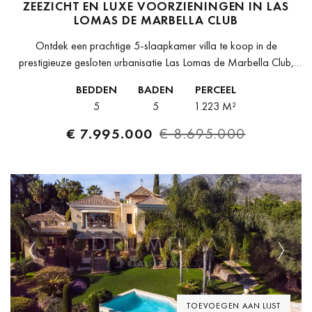
ZEEZICHT EN LUXE VOORZIENINGEN IN LAS
LOMAS DE MARBELLA CLUB
Ontdek een prachtige 5-slaapkamer villa te koop in de
prestigieuze gesloten urbanisatie Las Lomas de Marbella Club,
gelegen in Marbella's exclusieve Golden Mile. Deze luxueuze
BEDDEN
BADEN
PERCEEL
woning heeft een royaal perceel...
5
5
1.223 M²
€ 7.995.000
€ 8.695.000
Previous
Next
TOEVOEGEN AAN LIJST