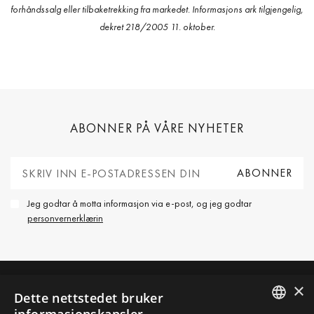
forhåndssalg eller tilbaketrekking fra markedet. Informasjons ark tilgjengelig,
dekret 218/2005 11. oktober.
ABONNER PÅ VÅRE NYHETER
Jeg godtar å motta informasjon via e-post, og jeg godtar
personvernerklærin
×
Dette nettstedet bruker
TA KONTAKT MED OSS