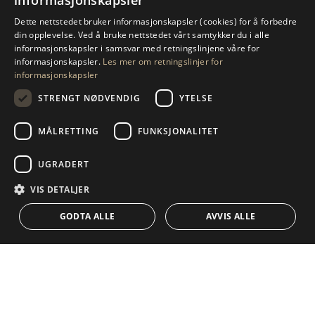
informasjonskapsler
ENGLISH
Dette nettstedet bruker informasjonskapsler (cookies) for å forbedre
BE OM MER INFORMASJON
din opplevelse. Ved å bruke nettstedet vårt samtykker du i alle
SPANISH
informasjonskapsler i samsvar med retningslinjene våre for
informasjonskapsler.
Les mer om retningslinjer for
GERMAN
SEND OSS EN MELDING
informasjonskapsler
RUSSIAN
STRENGT NØDVENDIG
YTELSE
SWEDISH
MÅLRETTING
FUNKSJONALITET
NAVIGASJON
SAMLING
FRENCH
POLISH
Egenskaper
Eksklusivt
UGRADERT
NORWEGIAN
Veiledninger
Nybygd
VIS DETALJER
KONTAKT
DUTCH
Team
Frontline Beach
GODTA ALLE
AVVIS ALLE
Blogg
Karriere
KONTAKT