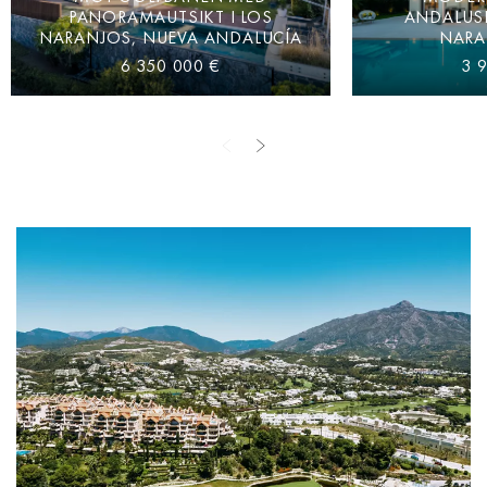
PANORAMAUTSIKT I LOS
ANDALUSI
NARANJOS, NUEVA ANDALUCÍA
NARA
6 350 000 €
3 