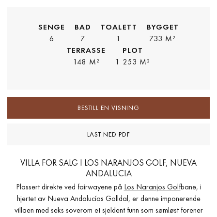
SENGE
BAD
TOALETT
BYGGET
6
7
1
733 M²
TERRASSE
PLOT
148 M²
1 253 M²
BESTILL EN VISNING
LAST NED PDF
VILLA FOR SALG I LOS NARANJOS GOLF, NUEVA
ANDALUCIA
Plassert direkte ved fairwayene på
Los Naranjos Golf
bane, i
hjertet av Nueva Andalucías Golldal, er denne imponerende
villaen med seks soverom et sjeldent funn som sømløst forener