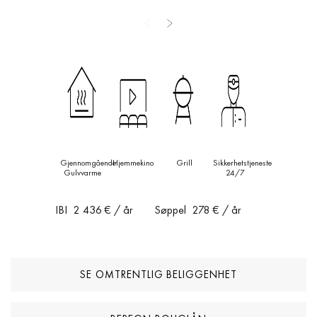
Underetasjen gir eksepsjonell allsidighet: en romslig TV-stue, et
fleksibelt rom ideelt for treningsstudio eller kinorom, tre ekstra
soverom med eget bad, et hjelpekjøkken og et fullt utstyrt
vaskerom. Med egen uavhengig inngang fungerer denne etasjen
perfekt som en selvstendig gjeste- eller personalbolig. Villaen ble
totalrenovert for tre år siden, fremstår i utmerket stand og har
gulvvarme, Airzone sonebasert klimaanlegg, avansert
hjemmeautomasjon, overvåkingskameraer og 24-timers
sikkerhetstjeneste. En carport for tre kjøretøy fullfører tilbudet.
Gjennomgående
Hjemmekino
Grill
Sikkerhetstjeneste
Minutter fra mesterskaps-golfbaner, ledende internasjonale
Gulvvarme
24/7
skoler, Puerto Banús og Marbellas fineste restauranter og
butikker er dette et virkelig eksepsjonelt hjem på en av Costa del
IBI
2 436 €
/ år
Søppel
278 €
/ år
Sols mest ettertraktede bostedsadresser.
SE OMTRENTLIG BELIGGENHET