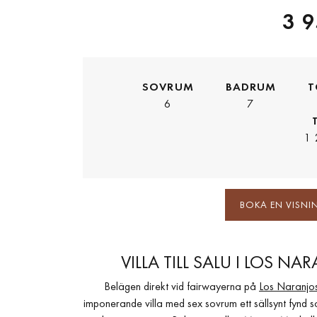
3 9
SOVRUM
BADRUM
T
6
7
1 
BOKA EN VISNI
VILLA TILL SALU I LOS 
Belägen direkt vid fairwayerna på
Los Naranjo
imponerande villa med sex sovrum ett sällsynt fynd s