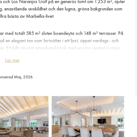
 och Los Naranjos Golf på en generös tomt om 1.253 m², njuter
ring, enastående avskildhet och den lugna, gröna bakgrunden som
allra bästa av Marbella-livet.
ar med totalt 585 m² sluten boendeyta och 148 m² terrasser. På
 en elegant ton som fortsätter i ett ljust, öppet vardags- och
r. Ett fullt utrustat amerikanskt kök med en stor central ö utgör
dörrar förbinder interiören enkelt med en delvis övertäckt terrass,
Läs mer
 och ett utekök. Bottenvåningen rymmer även ett rymligt sovrum
r ytterligare två sovrum en suite välvda tak, klädkammare och
utsikt mot trädgården och golfbanan.
onserad Maj, 2026
 en rymlig TV-lounge, ett flexibelt rum idealiskt för gym eller
kök och en fullt utrustad tvättstuga. Med en egen oberoende ingång
- eller personallägenhet. Villan renoverades grundligt för tre år
d med golvvärme, Airzone zonbaserad klimatanläggning, avancerad
mars säkerhetstjänst. En carport för tre fordon fullkomnar
dande internationella skolor, Puerto Banús och Marbellas finaste