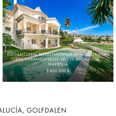
ELEGANT LYXIG MEDELHAVSVILLA MED GOLFBANA I
LOS NARANJOS GOLF, NUEVA ANDALUCIA,
MARBELLA
3 850 000 €
LUCÍA, GOLFDALEN