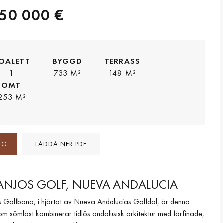
50 000 €
OALETT
BYGGD
TERRASS
1
733 M²
148 M²
TOMT
253 M²
NG
LADDA NER PDF
NARANJOS GOLF, NUEVA ANDALUCIA
s Golf
bana, i hjärtat av Nueva Andalucías Golfdal, är denna
om sömlöst kombinerar tidlös andalusisk arkitektur med förfinade,