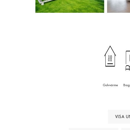
restauranger och butikker är detta ett verkligt 
bo
Golvvärme
Biog
VISA U