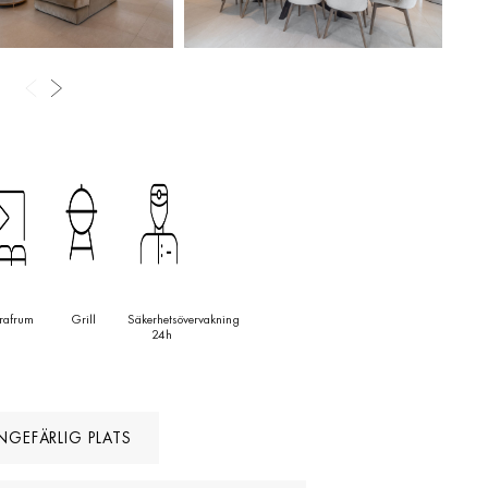
exceptionellt hem vid en av Costa del Sols mest eftertraktade
stadsadresser.
rafrum
Grill
Säkerhetsövervakning
24h
NGEFÄRLIG PLATS