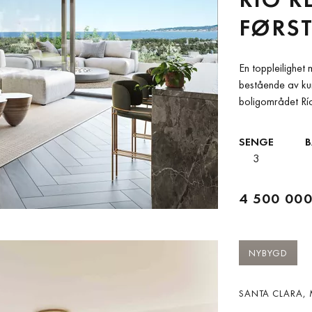
FØRST
En toppleilighet
bestående av kun
boligområdet Río
av Río...
SENGE
3
4 500 000
NYBYGD
SANTA CLARA, 