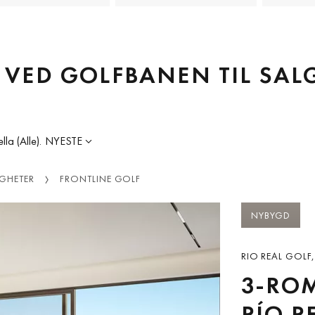
R VED GOLFBANEN TIL SAL
la (Alle).
NYESTE
IGHETER
FRONTLINE GOLF
NYBYGD
RIO REAL GOLF,
3-ROM
RÍO R