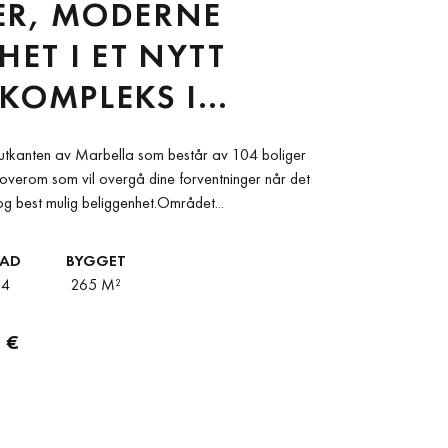
ER, MODERNE
HET I ET NYTT
KOMPLEKS I
ELLA
 i utkanten av Marbella som består av 104 boliger
soverom som vil overgå dine forventninger når det
og best mulig beliggenhet.Området...
BAD
BYGGET
4
265 M²
 €