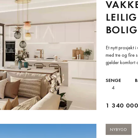
VAKK
LEILIG
BOLIG
MARB
Et nytt prosjekt
med tre og fire 
gjelder komfort 
SENGE
4
1 340 000
NYBYGD