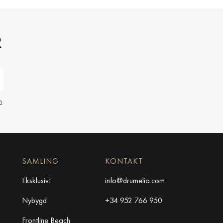
R
n
SAMLING
KONTAKT
Eksklusivt
info@drumelia.com
Nybygd
+34 952 766 950
Frontline Beach