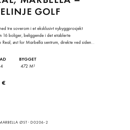
ELINJE GOLF
 med tre soverom i et eksklusivt nybyggprosjekt
 16 boliger, beliggende i det etablerte
 Real, øst for Marbella sentrum, direkte ved siden
BAD
BYGGET
4
472 M²
 €
MARBELLA ØST · D0206-2