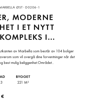
MARBELLA ØST · D0206-1
ER, MODERNE
HET I ET NYTT
KOMPLEKS I
ELLA
 i utkanten av Marbella som består av 104 boliger
soverom som vil overgå dine forventninger når det
og best mulig beliggenhet.Området...
BAD
BYGGET
3
221 M²
 €