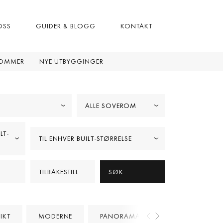
OSS
GUIDER & BLOGG
KONTAKT
DOMMER
NYE UTBYGGINGER
ALLE SOVEROM
LT-
TIL ENHVER BUILT-STØRRELSE
TILBAKESTILL
SØK
IKT
MODERNE
PANORAMAUTSIKT
PROSJEKT