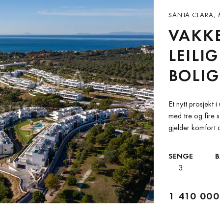
SANTA CLARA, 
VAKK
LEILIG
BOLIG
MARB
Et nytt prosjekt
med tre og fire 
gjelder komfort 
SENGE
3
1 410 000