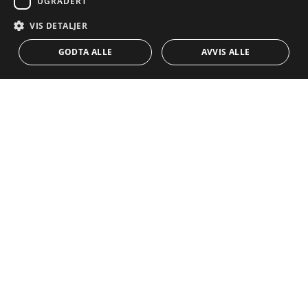
UGRADERT
NORWEGIAN
Veiledninger
Nybygd
VIS DETALJER
KONTAKT
DUTCH
Team
Frontline Beach
GODTA ALLE
AVVIS ALLE
Blogg
Karriere
KONTAKT
info@drumelia.com
+34 952 766 950
Drumelias hovedkontor
Centro de Negocios Puerta de Banus
Edificio B, Local 11
29660 Marbella