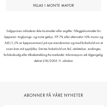
VILLAS I MONTE MAYOR
Salgsprisen inkluderer ikke kostnader eller avgifter. Tilleggskostnader for
kjøperen: tinglysings- og notar gebyr, ITP 7% eller alternativt 10% moms og
AJD (1,2% av kjøpesummen) på nye eiendommer og med forbehold om at
noen krav må oppfylles. Det tas forbehold om feil, utelatelser, endringer,
forhåndssalg eller tilbaketrekking fra markedet. Informasjons ark tilgjengelig,
dekret 218/2005 11. oktober.
ABONNER PÅ VÅRE NYHETER