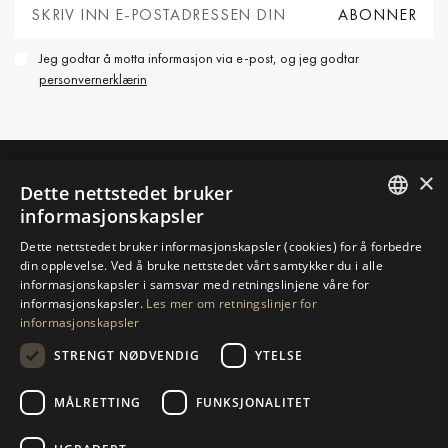
Jeg godtar å motta informasjon via e-post, og jeg godtar
personvernerklærin
×
Dette nettstedet bruker
TA KONTAKT MED OSS
informasjonskapsler
ENGLISH
Dette nettstedet bruker informasjonskapsler (cookies) for å forbedre
BE OM MER INFORMASJON
din opplevelse. Ved å bruke nettstedet vårt samtykker du i alle
SPANISH
informasjonskapsler i samsvar med retningslinjene våre for
informasjonskapsler.
Les mer om retningslinjer for
GERMAN
SEND OSS EN MELDING
informasjonskapsler
RUSSIAN
STRENGT NØDVENDIG
YTELSE
SWEDISH
MÅLRETTING
FUNKSJONALITET
NAVIGASJON
SAMLING
FRENCH
POLISH
Egenskaper
Eksklusivt