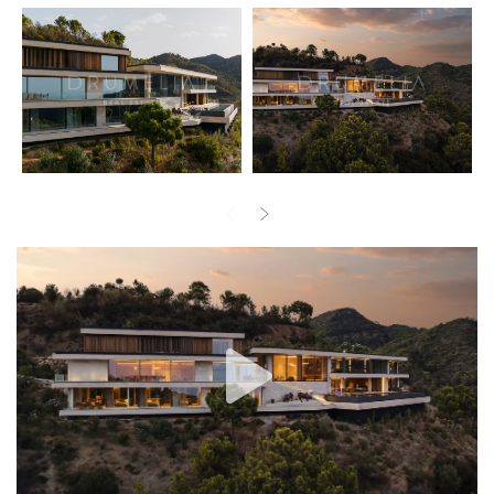
overflater, avansert hjemmeautomasjon og energieffektive
løsninger som løfter både luksus og funksjonalitet.
Ute skaper generøse terrasser, anlagte hager og et
evighetsbasseng et fredelig tilfluktssted omgitt av landskapet.
Beliggende i et av Benahavís’ mest eksklusive, inngjerdede
boligområder tilbyr denne bemerkelsesverdige villaen privatliv,
bærekraft og enkel tilgang til golf, strender og de fremragende
livsstilsfasilitetene på Costa del Sol.