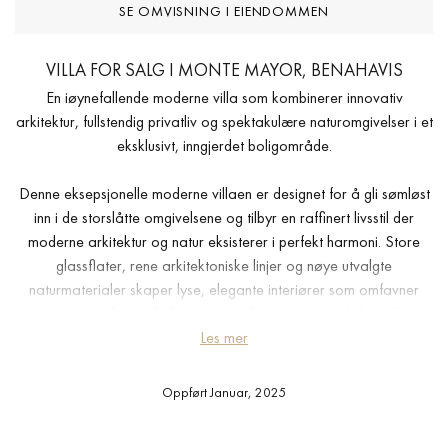
SE OMVISNING I EIENDOMMEN
VILLA FOR SALG I MONTE MAYOR, BENAHAVIS
En iøynefallende moderne villa som kombinerer innovativ
arkitektur, fullstendig privatliv og spektakulære naturomgivelser i et
eksklusivt, inngjerdet boligområde.
Denne eksepsjonelle moderne villaen er designet for å gli sømløst
inn i de storslåtte omgivelsene og tilbyr en raffinert livsstil der
moderne arkitektur og natur eksisterer i perfekt harmoni. Store
glassflater, rene arkitektoniske linjer og nøye utvalgte
naturmaterialer skaper lyse, elegante interiører som omfavner
panoramautsikt og rikelig med naturlig lys gjennom hele boligen.
Les mer
Den gjennomtenkt planlagte planløsningen skiller private og
sosiale soner, og gir en sømløs balanse mellom hverdagskomfort
Oppført Januar, 2025
og sofistikert underholdning. Flere oppholdsrom, skreddersydde
kjøkken, privat treningsrom og kinorom kompletteres av eksklusive