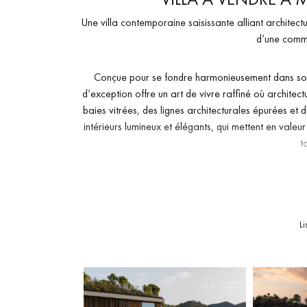
Une villa contemporaine saisissante alliant architectu
d’une commu
Conçue pour se fondre harmonieusement dans son 
d’exception offre un art de vivre raffiné où archite
baies vitrées, des lignes architecturales épurées e
intérieurs lumineux et élégants, qui mettent en val
t
L’agencement, pensé avec soin, distingue les espaces 
confort quotidien et accueil sophistiqué. Plusieurs e
une salle de cinéma sont complétés par des fini
Li
économes en énergie qui renfor
À l’extérieur, de généreuses terrasses, des jardins 
cœur du paysage environnant. Située dans l’une d
remarquable villa offre intimité, durabilité et un 