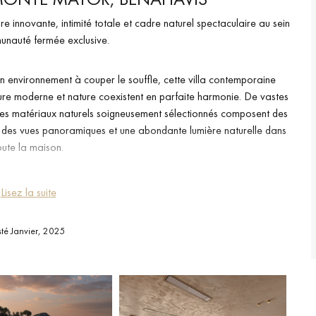
re innovante, intimité totale et cadre naturel spectaculaire au sein
nauté fermée exclusive.
environnement à couper le souffle, cette villa contemporaine
cture moderne et nature coexistent en parfaite harmonie. De vastes
t des matériaux naturels soigneusement sélectionnés composent des
eur des vues panoramiques et une abondante lumière naturelle dans
oute la maison.
privés des espaces de réception, offrant un équilibre fluide entre
Lisez la suite
spaces de vie, des cuisines sur mesure, une salle de sport privée et
tions haut de gamme, une domotique avancée et des équipements
sté Janvier, 2025
cent à la fois le luxe et la fonctionnalité.
paysagers et une piscine à débordement créent un havre de paix au
es communautés fermées les plus exclusives de Benahavís, cette
accès aisé au golf, aux plages et aux remarquables prestations de