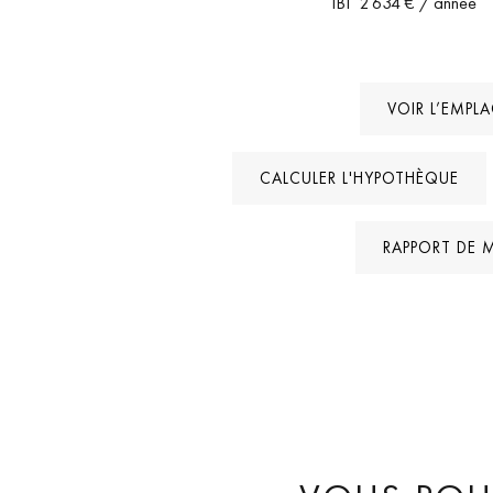
IBI
2 634 €
/ année
VOIR L’EMPL
CALCULER L'HYPOTHÈQUE
RAPPORT DE