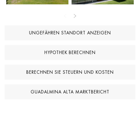
friedliche Umgebung, ideal für alle, die ein Gleichgewicht zwischen
Lebensstil und Praktikabilität suchen.
Mit ihrer erstklassigen Lage direkt am Golfplatz, dem
UNGEFÄHREN STANDORT ANZEIGEN
bezugsfertigen Status zum Bauen und der starken Wohnumgebung
stellt dieses Grundstück eine herausragende Gelegenheit dar, ein
maßgeschneidertes Zuhause in einer der etabliertesten und
HYPOTHEK BERECHNEN
begehrtesten Golfgemeinschaften der Gegend zu schaffen.
BERECHNEN SIE STEUERN UND KOSTEN
GUADALMINA ALTA MARKTBERICHT