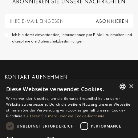
ABONNIEREN SIE UNSERE NACHRICHTEN
Ich bin damit einverstanden, Informationen per E-Mail zu erhalten und
akzeptiere die
Datenschutzbestimmungen
KONTAKT AUFNEHMEN
×
Diese Webseite verwendet Cookies.
MEHR INFORMATIONEN ANFORDERN
Wir verwenden Cookies, um die Benutzerfreundlichkeit unserer
ENGLISH
Website zu verbessern. Durch die weitere Nutzung unserer Webseite
stimmen Sie der Verwendung von Cookies gemäß unserer Cookie-
NACHRICHT AN UNS
SPANISH
Richtlinie zu.
Lesen Sie mehr über die Cookie-Richtlinie
GERMAN
UNBEDINGT ERFORDERLICH
PERFORMANCE
RUSSIAN