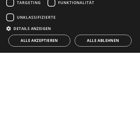
TARGETING
FUNKTIONALITÄT
NAVIGATION
SAMMLUNG
SWEDISH
Immobilien
Exklusiv
UNKLASSIFIZIERTE
FRENCH
Guides
Neu Gebaute
POLISH
DETAILS ANZEIGEN
KONTAKT
NORWEGIAN
Team
Frontline Strand
ALLE AKZEPTIEREN
ALLE ABLEHNEN
DUTCH
Blog
Karriere
KONTAKT
info@drumelia.com
+34 952 766 950
Drumelia Hauptsitz Büro
Centro de Negocios Puerta de Banus