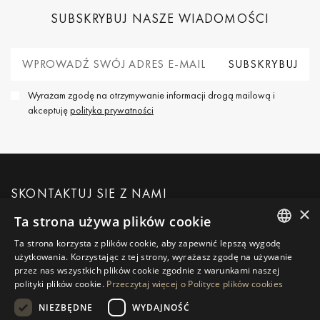
SUBSKRYBUJ NASZE WIADOMOŚCI
Wyrażam zgodę na otrzymywanie informacji drogą mailową i
akceptuję
polityka prywatności
SKONTAKTUJ SIĘ Z NAMI
×
Ta strona używa plików cookie
POPROŚ O WIĘCEJ INFORMACJI
Ta strona korzysta z plików cookie, aby zapewnić lepszą wygodę
ENGLISH
użytkowania. Korzystając z tej strony, wyrażasz zgodę na używanie
przez nas wszystkich plików cookie zgodnie z warunkami naszej
WIADOMOŚĆ DO NAS
SPANISH
polityki plików cookie.
Przeczytaj więcej o Polityce plików cookies
GERMAN
NIEZBĘDNE
WYDAJNOŚĆ