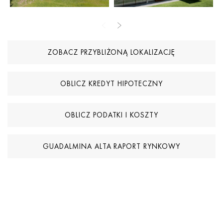
To dobrze skomunikowane, a jednocześnie spokojne otoczenie,
idealne dla osób poszukujących równowagi między stylem życia
a praktycznością.
ZOBACZ PRZYBLIŻONĄ LOKALIZACJĘ
Dzięki prestiżowej lokalizacji przy polu golfowym, gotowości do
budowy oraz atrakcyjnemu otoczeniu mieszkaniowemu, działka
ta stanowi znakomitą okazję do stworzenia domu szytego na
OBLICZ KREDYT HIPOTECZNY
miarę w jednej z najbardziej ugruntowanych i pożądanych
społeczności golfowych w okolicy.
OBLICZ PODATKI I KOSZTY
GUADALMINA ALTA RAPORT RYNKOWY