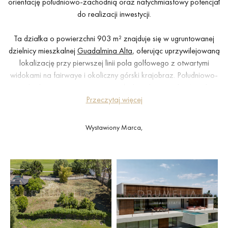
orientację południowo-zachodnią oraz natychmiastowy potencjał
do realizacji inwestycji.
Ta działka o powierzchni 903 m² znajduje się w ugruntowanej
dzielnicy mieszkalnej
Guadalmina Alta
, oferując uprzywilejowaną
lokalizację przy pierwszej linii pola golfowego z otwartymi
widokami na fairwaye i okoliczny górski krajobraz. Południowo-
zachodnia orientacja zapewnia doskonałe naturalne światło
przez cały dzień oraz atrakcyjne widoki zachodu słońca,
Przeczytaj więcej
tworząc idealne miejsce pod przyszłą, nowoczesną rezydencję.
Wystawiony Marca,
Nieruchomość jest sprzedawana z zatwierdzonym projektem
architektonicznym i obowiązującym pozwoleniem na budowę, co
umożliwia natychmiastowe rozpoczęcie budowy bez opóźnień.
Daje to rzadką możliwość rozpoczęcia inwestycji od razu,
zarówno jako prywatnej rezydencji, jak i projektu inwestycyjnego.
Lokalizacja łączy spokój z wygodą, oferując szybki dostęp do
lokalnych udogodnień, obiektów golfowych i codziennych usług.