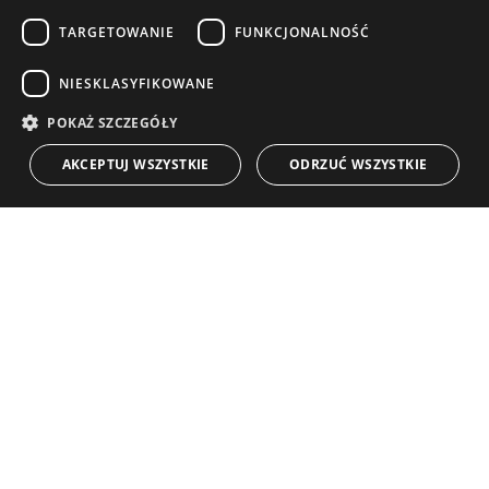
RUSSIAN
TARGETOWANIE
FUNKCJONALNOŚĆ
NAWIGACJA
KOLEKCJA
SWEDISH
Nieruchomości
Wyłączności
NIESKLASYFIKOWANE
FRENCH
Przewodniki
Nowo Wybudowane
POLISH
POKAŻ SZCZEGÓŁY
KONTAKT
NORWEGIAN
Zespół
Frontline Beach
AKCEPTUJ WSZYSTKIE
ODRZUĆ WSZYSTKIE
DUTCH
Blog
Możliwości zatrudnienia
KONTAKT
info@drumelia.com
+34 952 766 950
Biuro główne Drumelia