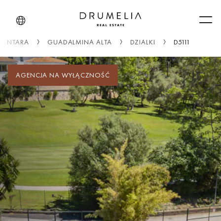
Men
LCANTARA
GUADALMINA ALTA
DZIALKI
D5111
AGENCJA NA WYŁĄCZNOŚĆ