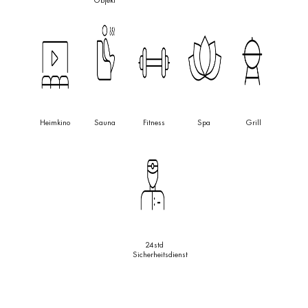
Objekt
der umgebenden Natur sanft überdeckt.
Die wunderschön gestaltete und hervorragend ausgestattete Villa
passt sich dem Familienleben an, wobei auf Komfort, Sicherheit
und Qualität geachtet wurde. Sie verfügt über geräumige Ess- und
Wohnbereiche mit Glastüren zu den Terrassen mit herrlichem
Meerblick, eine voll ausgestattete, offene Küche mit Insel und
Heimkino
Sauna
Fitness
Spa
Grill
hochwertigen Geräten, Wasch- und Abstellräume, ein Home
Office, 9 ruhige Schlafzimmer, 9 moderne, schicke Bäder und 3
WCs. Das Haus wurde für einen exklusiven Lebensstil gebaut und
bietet auch Unterkünfte für das Personal und viel Platz zum
Entspannen und Unterhalten, sowohl drinnen als auch draußen. Du
kannst dein eigenes Fitnessstudio, Spa, Außen- und Innenpools,
einen Weinkeller mit Verkostungsräumen, ein Spielzimmer usw.
24std
nutzen. 8 Innenparkplätze in der privaten Garage und 4
Sicherheitsdienst
Außenstellplätze bieten Platz für deine Autosammlung. Die Gärten
mit grünen Rasenflächen und alten Bäumen sind nachhaltig
angelegt. Der imposante Infinity-Pool, die großen Terrassen, die